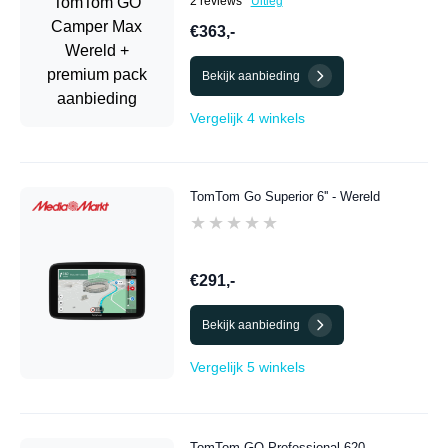
2 reviews
Uitleg
€363,-
Bekijk aanbieding
Vergelijk 4 winkels
TomTom Go Superior 6'' - Wereld
★★★★★
★★★★★
€291,-
Bekijk aanbieding
Vergelijk 5 winkels
TomTom GO Professional 620 -