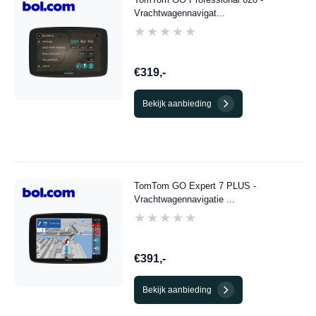
Vrachtwagennavigat...
★★★★★
★★★★★
€319,-
Bekijk aanbieding
TomTom GO Expert 7 PLUS -
Vrachtwagennavigatie ...
★★★★★
★★★★★
€391,-
Bekijk aanbieding