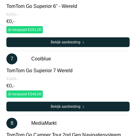
TomTom Go Superior 6'' - Wereld
€291,-
€0,-
Je bespaart €291,00
Bekijk aanbieding
7
Coolblue
TomTom Go Superior 7 Wereld
€348,-
€0,-
Je bespaart €348,00
Bekijk aanbieding
8
MediaMarkt
TomTom Go Camper Tour 2nd Gen Navigatiesysteem