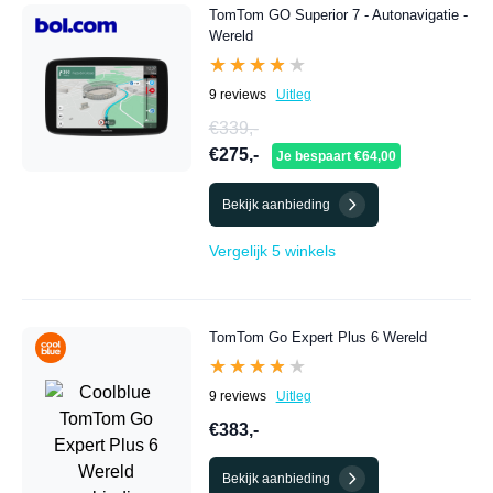
TomTom GO Superior 7 - Autonavigatie -
Wereld
★★★★★
★★★★★
9 reviews
Uitleg
€339,-
€275,-
Je bespaart €64,00
Bekijk aanbieding
Vergelijk 5 winkels
TomTom Go Expert Plus 6 Wereld
★★★★★
★★★★★
9 reviews
Uitleg
€383,-
Bekijk aanbieding