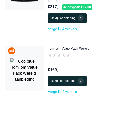
€229,-
€217,-
Je bespaart €12,00
Bekijk aanbieding
Vergelijk 4 winkels
TomTom Value Pack Wereld
★★★★★
★★★★★
€169,-
Bekijk aanbieding
Vergelijk 2 winkels