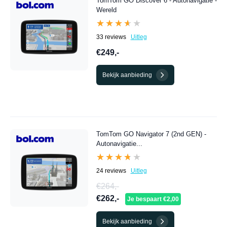
TomTom GO Discover 6 - Autonavigatie -
Wereld
★★★★★
★★★★★
33 reviews
Uitleg
€249,-
Bekijk aanbieding
TomTom GO Navigator 7 (2nd GEN) -
Autonavigatie...
★★★★★
★★★★★
24 reviews
Uitleg
€264,-
€262,-
Je bespaart €2,00
Bekijk aanbieding