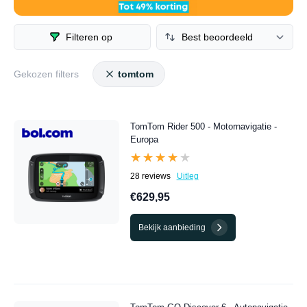
over de hele wereld, maar nog steeds staat het
hoofdkantoor in Amsterdam. TomTom, de bekendste op het
Filteren op
gebied van navigatiesystemen!
Gekozen filters
tomtom
TomTom Rider 500 - Motornavigatie -
Europa
★★★★★
★★★★★
28 reviews
Uitleg
€629,95
Bekijk aanbieding