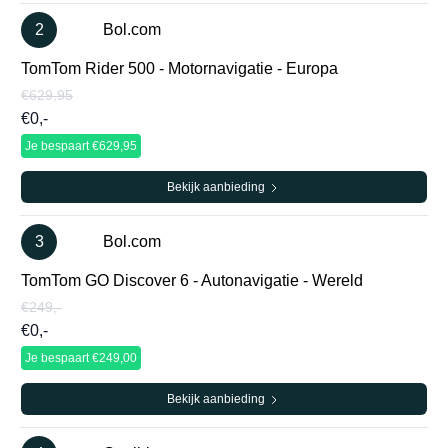
2
Bol.com
TomTom Rider 500 - Motornavigatie - Europa
€629,95
€0,-
Je bespaart €629,95
Bekijk aanbieding
3
Bol.com
TomTom GO Discover 6 - Autonavigatie - Wereld
€249,-
€0,-
Je bespaart €249,00
Bekijk aanbieding