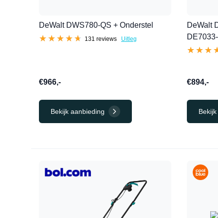
DeWalt DWS780-QS + Onderstel
DeWalt 
DE7033
★★★★★
★★★★★
131 reviews
Uitleg
★★★
★★★
€966,-
€894,-
Bekijk aanbieding
Bekijk