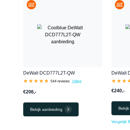
DeWalt DCD777L2T-QW
DeWalt
★★★★★
★★★★★
★★★
★★★
544 reviews
Uitleg
€240,-
€206,-
Bekijk
Bekijk aanbieding
Vergelijk 