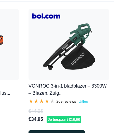
VONROC 3-in-1 bladblazer – 3300W
us...
– Blazen, Zuig...
★★★★★
★★★★★
269 reviews
Uitleg
€44,95
€34,95
Je bespaart €10,00