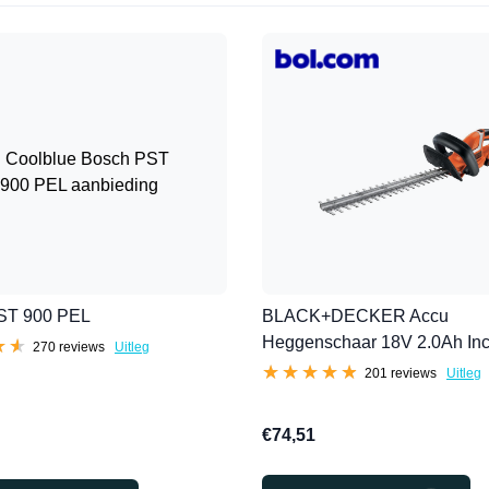
ST 900 PEL
BLACK+DECKER Accu
Heggenschaar 18V 2.0Ah Incl
★★
★★
270 reviews
Uitleg
★★★★★
★★★★★
201 reviews
Uitleg
€74,51