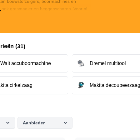
aan bouwstofzuigers, boormachines en
 ook grasmaaier en heggenscharen. Voor al
het goede adres. Het aanbod van gereedschap
elijke tools voor beginners, maar ook de
voor professionals.
ieën (31)
Walt accuboormachine
Dremel multitool
kita cirkelzaag
Makita decoupeerzaa
Aanbieder