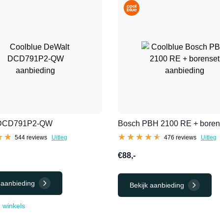
 DCD791P2-QW
Bosch PBH 2100 RE + boren
★★
★★
★★★★★
★★★★★
544 reviews
Uitleg
476 reviews
Uitleg
€88,-
 aanbieding
Bekijk aanbieding
8 winkels