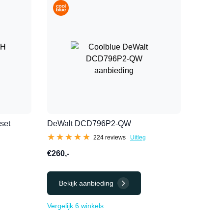
set
DeWalt DCD796P2-QW
★★★★★
★★★★★
224 reviews
Uitleg
€260,-
Bekijk aanbieding
Vergelijk 6 winkels