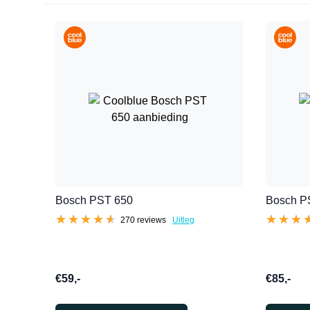
Bosch PST 650
Bosch P
★★★★★
★★★★★
★★★
★★★
270 reviews
Uitleg
€59,-
€85,-