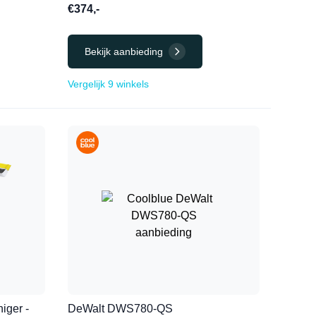
€374,-
Bekijk aanbieding
Vergelijk 9 winkels
iger -
DeWalt DWS780-QS