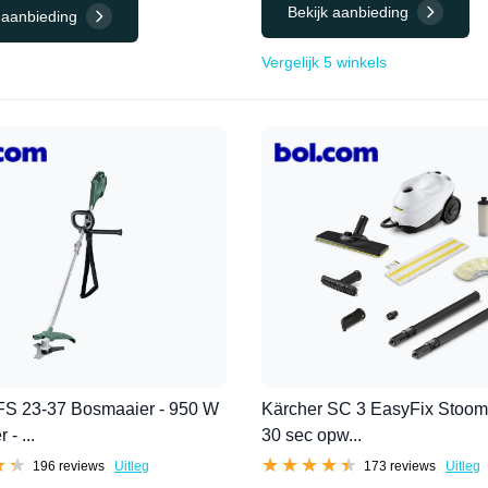
Bekijk aanbieding
 aanbieding
Vergelijk 5 winkels
FS 23-37 Bosmaaier - 950 W
Kärcher SC 3 EasyFix Stoomr
 - ...
30 sec opw...
★★
★★
★★★★★
★★★★★
196 reviews
Uitleg
173 reviews
Uitleg