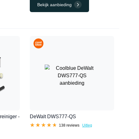
Bekijk aanbieding
einiger -
DeWalt DWS777-QS
★★★★★
★★★★★
138 reviews
Uitleg