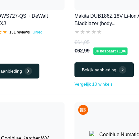
DWS727-QS + DeWalt
Makita DUB186Z 18V Li-Ion 
-XJ
Bladblazer (body...
★★
★★
★★★★★
★★★★★
131 reviews
Uitleg
€64,05
€62,99
Je bespaart €1,06
Bekijk aanbieding
 aanbieding
Vergelijk 10 winkels