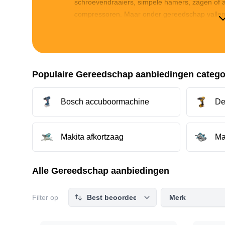
schroevendraaiers, simpele hamers, zagen of 
compressoren. Maar onder gereedschap vallen
het aanbod aan gereedschap ben je hier aan 
bestaat uit zowel de simpele en gebruiksvriend
intensieve en veelvuldig gebruikt gereedschap 
Populaire Gereedschap aanbiedingen categor
Bosch accuboormachine
De
Makita afkortzaag
Ma
Alle Gereedschap aanbiedingen
Filter op
Merk