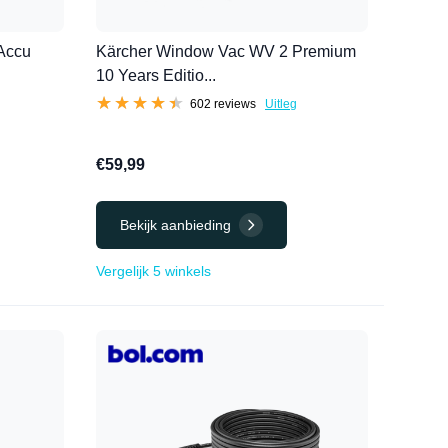
Accu
Kärcher Window Vac WV 2 Premium
10 Years Editio...
★★★★★
★★★★★
602 reviews
Uitleg
€59,99
Bekijk aanbieding
Vergelijk 5 winkels