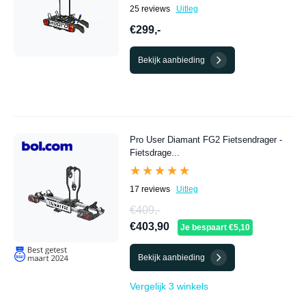
25 reviews
Uitleg
€299,-
Bekijk aanbieding
Pro User Diamant FG2 Fietsendrager -
Fietsdrage...
★★★★★
★★★★★
17 reviews
Uitleg
€409,-
€403,90
Je bespaart €5,10
Bekijk aanbieding
Vergelijk 3 winkels