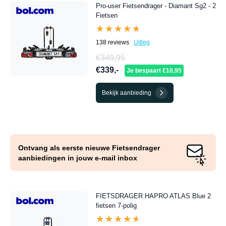
Pro-user Fietsendrager - Diamant Sg2 - 2
Fietsen
★★★★★
★★★★★
138 reviews
Uitleg
€349,95
€339,-
Je bespaart €10,95
Bekijk aanbieding
Ontvang als eerste nieuwe Fietsendrager
aanbiedingen in jouw e-mail inbox
FIETSDRAGER HAPRO ATLAS Blue 2
fietsen 7-polig
★★★★★
★★★★★