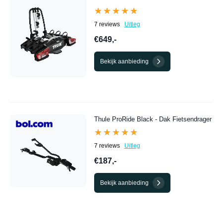
★★★★★
★★★★★
7 reviews
Uitleg
€649,-
Bekijk aanbieding
Thule ProRide Black - Dak Fietsendrager
★★★★★
★★★★★
7 reviews
Uitleg
€187,-
Bekijk aanbieding