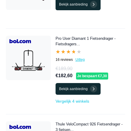
Bekijk aanbieding
Pro User Diamant 1 Fietsendrager -
Fietsdragers...
★★★★★
★★★★★
16 reviews
Uitleg
€189,90
€182,60
Je bespaart €7,30
Bekijk aanbieding
Vergelijk 4 winkels
Thule VeloCompact 926 Fietsendrager -
3 fietsen...