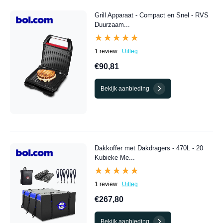
Grill Apparaat - Compact en Snel - RVS
Duurzaam...
★★★★★
★★★★★
1 review
Uitleg
€90,81
Bekijk aanbieding
Dakkoffer met Dakdragers - 470L - 20
Kubieke Me...
★★★★★
★★★★★
1 review
Uitleg
€267,80
Bekijk aanbieding