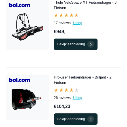
Thule VeloSpace XT Fietsendrager - 3
Fietsen - ...
★★★★★
★★★★★
17 reviews
Uitleg
€949,-
Bekijk aanbieding
Pro-user Fietsendrager - Briljant - 2
Fietsen
★★★★★
★★★★★
26 reviews
Uitleg
€104,23
Bekijk aanbieding