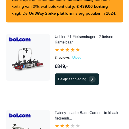
korting van
0%
, wat betekent dat je
€ 439,00 korting
krijgt. De
OutWay 2bike platform
is erg populair in 2024.
Uebler i21 Fietsendrager - 2 fietsen -
Kantelbaar
★★★★★
★★★★★
3 reviews
Uitleg
€849,-
Bekijk aanbieding
Twinny Load e-Base Carrier - trekhaak
fietsendr...
★★★★★
★★★★★