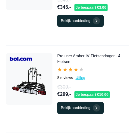
€345,-
Je bespaart €3,00
Bekijk aanbieding
Pro-user Amber IV Fietsendrager - 4
Fietsen
★★★★★
★★★★★
8 reviews
Uitleg
€309,-
€299,-
Je bespaart €10,00
Bekijk aanbieding