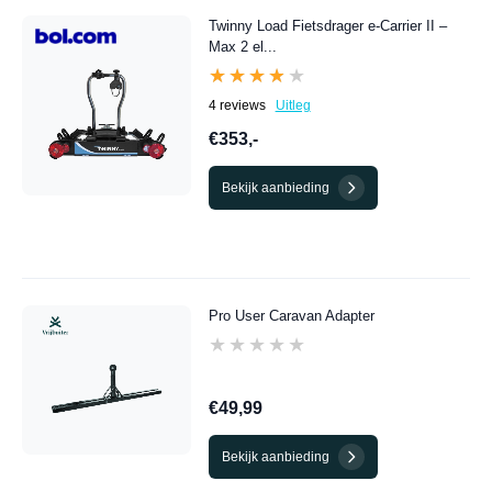
Twinny Load Fietsdrager e-Carrier II –
Max 2 el...
★★★★★
★★★★★
4 reviews
Uitleg
€353,-
Bekijk aanbieding
Pro User Caravan Adapter
★★★★★
★★★★★
€49,99
Bekijk aanbieding