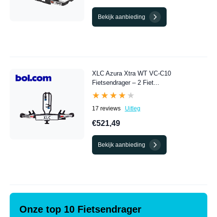
Bekijk aanbieding
XLC Azura Xtra WT VC-C10
Fietsendrager – 2 Fiet...
★★★★★
★★★★★
17 reviews
Uitleg
€521,49
Bekijk aanbieding
Onze top 10 Fietsendrager