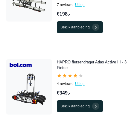
7 reviews
Uitleg
€198,-
Bekijk aanbieding
HAPRO fietsendrager Atlas Active III - 3
Fietse...
★★★★★
★★★★★
4 reviews
Uitleg
€349,-
Bekijk aanbieding