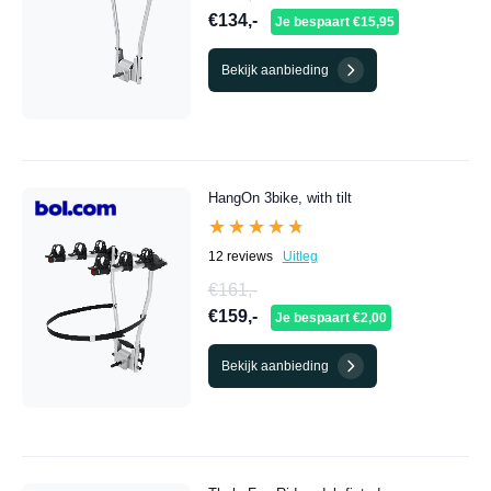
€134,-
Je bespaart €15,95
Bekijk aanbieding
HangOn 3bike, with tilt
★★★★★
★★★★★
12 reviews
Uitleg
€161,-
€159,-
Je bespaart €2,00
Bekijk aanbieding