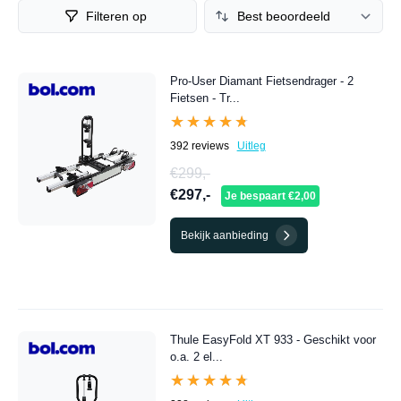
deals. Hieronder vind je een compleet overzicht van de
Filteren op
beste Fietsendrager aanbiedingen van dit moment.
Pro-User Diamant Fietsendrager - 2
Fietsen - Tr...
★★★★★
★★★★★
392 reviews
Uitleg
€299,-
€297,-
Je bespaart €2,00
Bekijk aanbieding
Thule EasyFold XT 933 - Geschikt voor
o.a. 2 el...
★★★★★
★★★★★