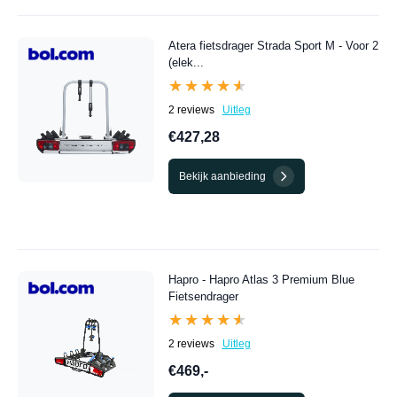
Atera fietsdrager Strada Sport M - Voor 2
(elek...
★★★★★
★★★★★
2 reviews
Uitleg
€427,28
Bekijk aanbieding
Hapro - Hapro Atlas 3 Premium Blue
Fietsendrager
★★★★★
★★★★★
2 reviews
Uitleg
€469,-