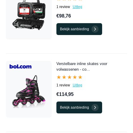
1 review
Uitleg
€98,76
Bekijk aanbieding
Verstelbare inline skates voor
volwassenen - co...
★★★★★
★★★★★
1 review
Uitleg
€114,95
Bekijk aanbieding