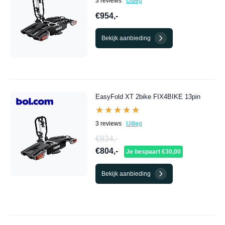
3 reviews
Uitleg
€954,-
Bekijk aanbieding
EasyFold XT 2bike FIX4BIKE 13pin
★★★★★
★★★★★
3 reviews
Uitleg
€834,-
€804,-
Je bespaart €30,00
Bekijk aanbieding