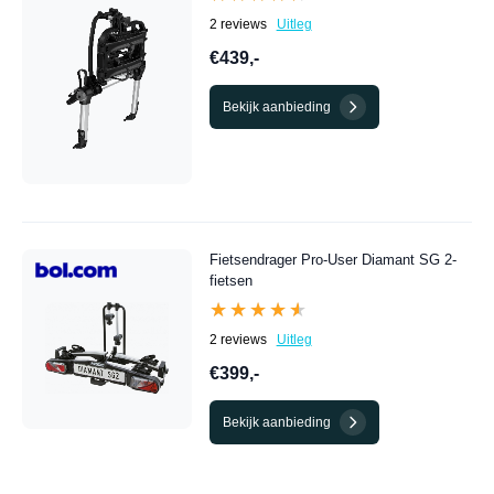
2 reviews
Uitleg
€439,-
Bekijk aanbieding
Fietsendrager Pro-User Diamant SG 2-
fietsen
★★★★★
★★★★★
2 reviews
Uitleg
€399,-
Bekijk aanbieding