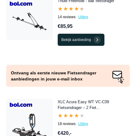
Thule FreeRide - dak fietsdrager
★★★★★
★★★★★
14 reviews
Uitleg
€85,95
Bekijk aanbieding
Ontvang als eerste nieuwe Fietsendrager
aanbiedingen in jouw e-mail inbox
XLC Azura Easy WT VC-C09
Fietsendrager – 2 Fiet...
★★★★★
★★★★★
18 reviews
Uitleg
€420,-