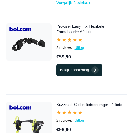
Vergelijk 3 winkels
Pro-user Easy Fix Flexibele
Framehouder Afsluit...
★★★★★
★★★★★
2 reviews
Uitleg
€59,90
Bekijk aanbieding
Buzzrack Colibri fietsendrager - 1 fiets
★★★★★
★★★★★
2 reviews
Uitleg
€99,90