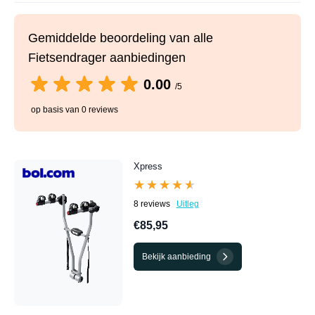
Gemiddelde beoordeling van alle
Fietsendrager aanbiedingen
0.00
/5
op basis van 0 reviews
Xpress
★★★★★
★★★★★
8 reviews
Uitleg
€85,95
Bekijk aanbieding