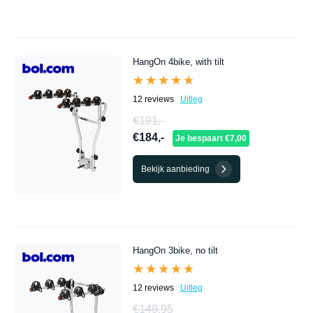
HangOn 4bike, with tilt
★★★★★
★★★★★
12 reviews
Uitleg
€191,-
€184,-
Je bespaart €7,00
Bekijk aanbieding
HangOn 3bike, no tilt
★★★★★
★★★★★
12 reviews
Uitleg
€149,95