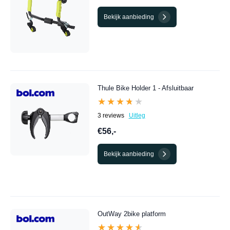
Bekijk aanbieding
Thule Bike Holder 1 - Afsluitbaar
★★★★★
★★★★★
3 reviews
Uitleg
€56,-
Bekijk aanbieding
OutWay 2bike platform
★★★★★
★★★★★