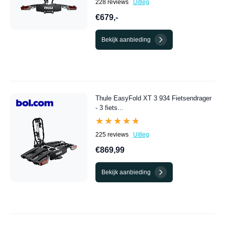
228 reviews
Uitleg
€679,-
Bekijk aanbieding
Thule EasyFold XT 3 934 Fietsendrager
- 3 fiets...
★★★★★
★★★★★
225 reviews
Uitleg
€869,99
Bekijk aanbieding