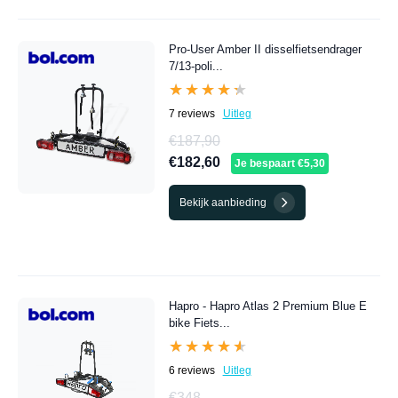
Pro-User Amber II disselfietsendrager
7/13-poli...
★★★★★
★★★★★
7 reviews
Uitleg
€187,90
€182,60
Je bespaart €5,30
Bekijk aanbieding
Hapro - Hapro Atlas 2 Premium Blue E
bike Fiets...
★★★★★
★★★★★
6 reviews
Uitleg
€348,-