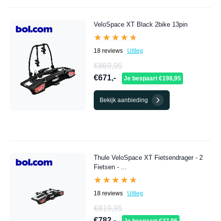
VeloSpace XT Black 2bike 13pin
★★★★★
★★★★★
18 reviews
Uitleg
€869,95
€671,-
Je bespaart €198,95
Bekijk aanbieding
Thule VeloSpace XT Fietsendrager - 2
Fietsen - ...
★★★★★
★★★★★
18 reviews
Uitleg
€819,95
€782,-