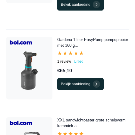
Bekijk aanbieding
Gardena 1 liter EasyPump pompsproeier
met 360 g...
★★★★★
★★★★★
1 review
Uitleg
€65,10
Bekijk aanbieding
XXL sandwichtoaster grote schelpvorm
keramiek a...
★★★★★
★★★★★