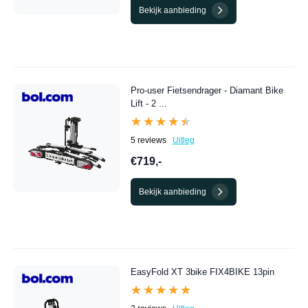
Bekijk aanbieding
Pro-user Fietsendrager - Diamant Bike
Lift - 2 ...
★★★★★
★★★★★
5 reviews
Uitleg
€719,-
Bekijk aanbieding
EasyFold XT 3bike FIX4BIKE 13pin
★★★★★
★★★★★