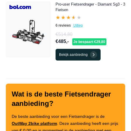
Pro-user Fietsendrager - Diamant Sg3 - 3
Fietsen
★★★★★
★★★★★
6 reviews
Uitleg
€514,80
€485,-
Je bespaart €29,80
Bekijk aanbieding
Wat is de beste Fietsendrager
aanbieding?
De beste aanbieding voor een Fietsendrager is de
OutWay 2bike platform
. Deze aanbieding heeft een prijs
van
€ 0,00
en is momenteel in de aanbieding met een