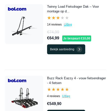
Twinny Load Fietsdrager Dak – Voor
montage op d...
★★★★★
★★★★★
14 reviews
Uitleg
€74,99
€64,99
Je bespaart €10,00
Bekijk aanbieding
Buzz Rack Eazzy 4 - vouw fietsendrager
- 4 fietsen
★★★★★
★★★★★
4 reviews
Uitleg
€549,90