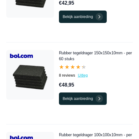
€42,95
Bekijk aanbieding
Rubber tegeldrager 150x150x10mm - per
60 stuks
★★★★★
★★★★★
8 reviews
Uitleg
€48,95
Bekijk aanbieding
Rubber tegeldrager 100x100x10mm - per