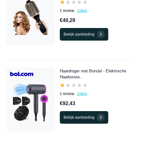
★★★★★
★★★★★
1 review
Uitleg
€40,29
Bekijk aanbieding
Haardroger met Borstel - Elektrische
Haarborste...
★★★★★
★★★★★
1 review
Uitleg
€92,43
Bekijk aanbieding