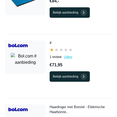
€84,-
Bekijk aanbieding
#
★★★★★
★★★★★
1 review
Uitleg
€71,95
Bekijk aanbieding
Haardroger met Borstel - Elektrische
Haarborste...