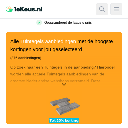
Open Searc
Open
Gegarandeerd de laagste prijs
Alle
Tuintegels aanbiedingen
met de hoogste
kortingen voor jou geselecteerd
(376 aanbiedingen)
Op zoek naar een Tuintegels in de aanbieding? Hieronder
worden alle actuele Tuintegels aanbiedingen van de
grootste Nederlandse webshops verzameld. Deze
Tuintegels aanbiedingen worden gesorteerd op basis van
hoe goed de aanbiedingen zijn. Hierbij wordt er gekeken
naar de product reviews, de hoogte van de korting en de
prijs die je uiteindelijk betaalt. Sorteer op prijs om de
goedkoopste Tuintegels aanbiedingen te bekijken of ga de
top-10 af voor de beste Tuintegels deals. Hieronder vind je