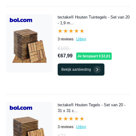
tectake® Houten Tuintegels - Set van 20
- 1,9 m...
★★★★★
★★★★★
3 reviews
Uitleg
€100,-
€67,99
Je bespaart €32,01
Bekijk aanbieding
tectake® Houten Tegels - Set van 20 -
31 x 31 c...
★★★★★
★★★★★
3 reviews
Uitleg