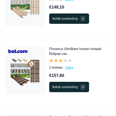
€148,10
Bekijk aanbieding
Floranica Uitrolbare houten tuinpad
Rollpad van...
★★★★★
★★★★★
2 reviews
Uitleg
€157,60
Bekijk aanbieding