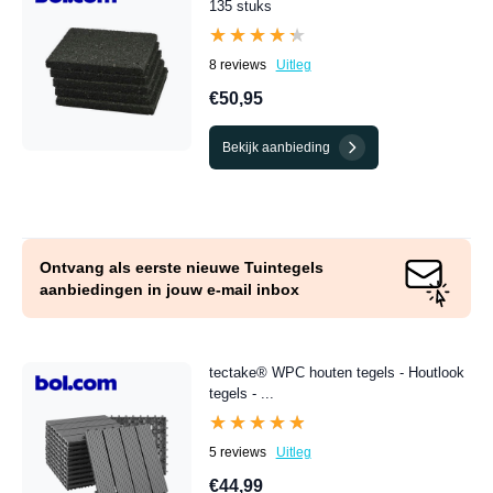
135 stuks
★★★★★
★★★★★
8 reviews
Uitleg
€50,95
Bekijk aanbieding
Ontvang als eerste nieuwe Tuintegels
aanbiedingen in jouw e-mail inbox
tectake® WPC houten tegels - Houtlook
tegels - ...
★★★★★
★★★★★
5 reviews
Uitleg
€44,99