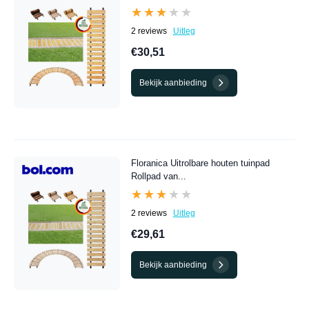
★★★★★
★★★★★
2 reviews
Uitleg
€30,51
Bekijk aanbieding
Floranica Uitrolbare houten tuinpad
Rollpad van...
★★★★★
★★★★★
2 reviews
Uitleg
€29,61
Bekijk aanbieding