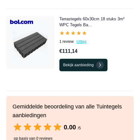
Terrastegels 60x30cm 18 stuks 3m²
WPC Tegels Ba...
★★★★★
★★★★★
1 review
Uitleg
€111,14
Bekijk aanbieding
Gemiddelde beoordeling van alle Tuintegels
aanbiedingen
0.00
/5
op basis van 0 reviews