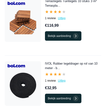
Terrastegels Tuintegels 33 stuks 3 m²
Terraspla...
★★★★★
★★★★★
1 review
Uitleg
€116,99
Bekijk aanbieding
IVOL Rubber tegeldrager op rol van 10
meter - b...
★★★★★
★★★★★
1 review
Uitleg
€32,95
Bekijk aanbieding