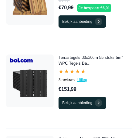
€77,-
€70,99
Je bespaart €6,01
Bekijk aanbieding
Terrastegels 30x30cm 55 stuks 5m²
WPC Tegels Ba...
★★★★★
★★★★★
3 reviews
Uitleg
€151,99
Bekijk aanbieding