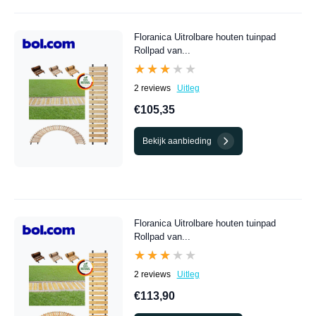
Floranica Uitrolbare houten tuinpad
Rollpad van...
★★★★★
★★★★★
2 reviews
Uitleg
€105,35
Bekijk aanbieding
Floranica Uitrolbare houten tuinpad
Rollpad van...
★★★★★
★★★★★
2 reviews
Uitleg
€113,90