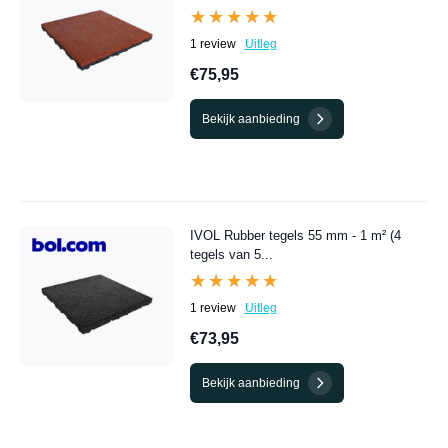
★★★★★
★★★★★
1 review
Uitleg
€75,95
Bekijk aanbieding
IVOL Rubber tegels 55 mm - 1 m² (4
tegels van 5...
★★★★★
★★★★★
1 review
Uitleg
€73,95
Bekijk aanbieding