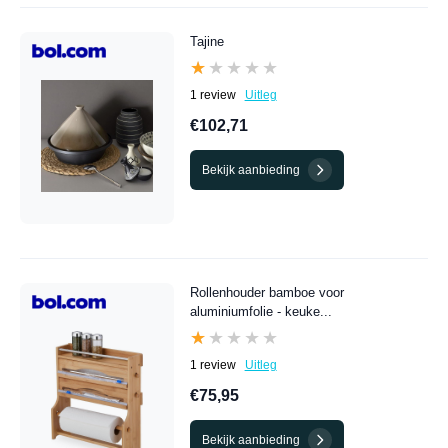
Tajine
★★★★★
★★★★★
1 review
Uitleg
€102,71
Bekijk aanbieding
Rollenhouder bamboe voor
aluminiumfolie - keuke...
★★★★★
★★★★★
1 review
Uitleg
€75,95
Bekijk aanbieding