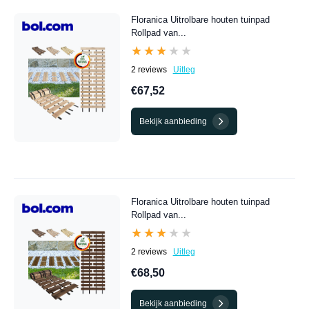
Floranica Uitrolbare houten tuinpad
Rollpad van...
★★★★★
★★★★★
2 reviews
Uitleg
€67,52
Bekijk aanbieding
Floranica Uitrolbare houten tuinpad
Rollpad van...
★★★★★
★★★★★
2 reviews
Uitleg
€68,50
Bekijk aanbieding