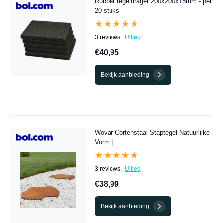
Rubber tegeldrager 200x200x15mm - per
20 stuks
★★★★★
★★★★★
3 reviews
Uitleg
€40,95
Bekijk aanbieding
Wovar Cortenstaal Staptegel Natuurlijke
Vorm | ...
★★★★★
★★★★★
3 reviews
Uitleg
€38,99
Bekijk aanbieding