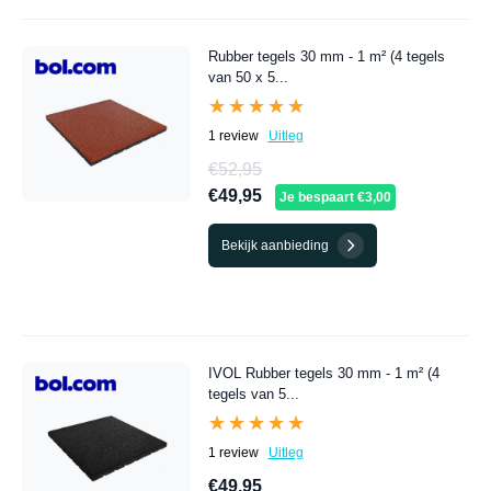
Rubber tegels 30 mm - 1 m² (4 tegels
van 50 x 5...
★★★★★
★★★★★
1 review
Uitleg
€52,95
€49,95
Je bespaart €3,00
Bekijk aanbieding
IVOL Rubber tegels 30 mm - 1 m² (4
tegels van 5...
★★★★★
★★★★★
1 review
Uitleg
€49,95