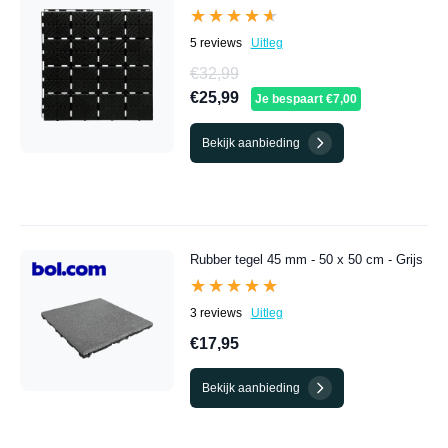
★★★★★
★★★★★
5 reviews
Uitleg
€32,99
€25,99
Je bespaart €7,00
Bekijk aanbieding
Rubber tegel 45 mm - 50 x 50 cm - Grijs
★★★★★
★★★★★
3 reviews
Uitleg
€17,95
Bekijk aanbieding