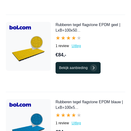
Rubberen tegel flagstone EPDM geel |
LxB=100x50...
★★★★★
★★★★★
1 review
Uitleg
€84,-
Bekijk aanbieding
Rubberen tegel flagstone EPDM blauw |
LxB=100x5...
★★★★★
★★★★★
1 review
Uitleg