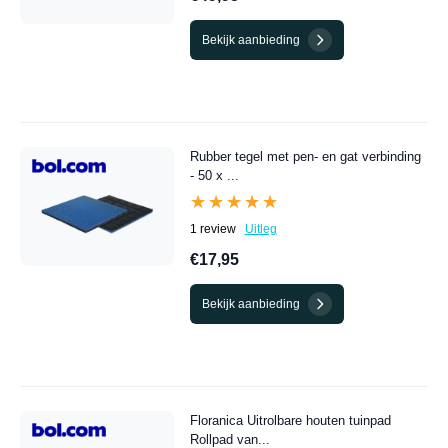
Bekijk aanbieding
Rubber tegel met pen- en gat verbinding
- 50 x ...
★★★★★
★★★★★
1 review
Uitleg
€17,95
Bekijk aanbieding
Floranica Uitrolbare houten tuinpad
Rollpad van...