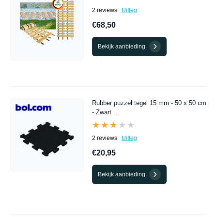
2 reviews
Uitleg
€68,50
Bekijk aanbieding
Rubber puzzel tegel 15 mm - 50 x 50 cm
- Zwart ...
★★★★★
★★★★★
2 reviews
Uitleg
€20,95
Bekijk aanbieding