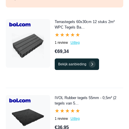
Terrastegels 60x30cm 12 stuks 2m²
WPC Tegels Ba...
★★★★★
★★★★★
1 review
Uitleg
€69,34
Bekijk aanbieding
IVOL Rubber tegels 55mm - 0,5m² (2
tegels van 5...
★★★★★
★★★★★
1 review
Uitleg
€36,95