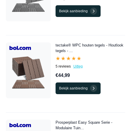
Bekijk aanbieding
tectake® WPC houten tegels - Houtlook
tegels - ...
★★★★★
★★★★★
5 reviews
Uitleg
€44,99
Bekijk aanbieding
Prosperplast Easy Square Serie -
Modulaire Tuin...