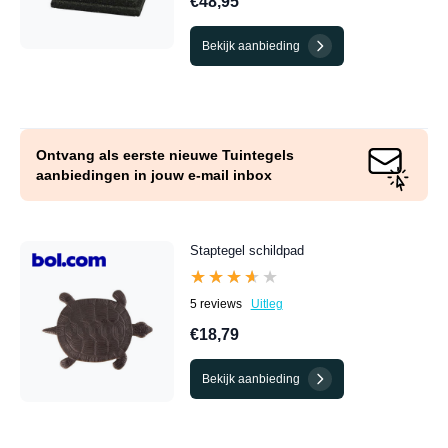
€48,95
Bekijk aanbieding
Ontvang als eerste nieuwe Tuintegels
aanbiedingen in jouw e-mail inbox
Staptegel schildpad
★★★★★
★★★★★
5 reviews
Uitleg
€18,79
Bekijk aanbieding