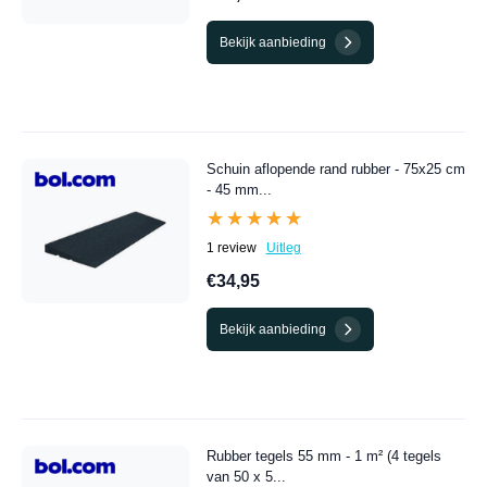
Bekijk aanbieding
Schuin aflopende rand rubber - 75x25 cm
- 45 mm...
★★★★★
★★★★★
1 review
Uitleg
€34,95
Bekijk aanbieding
Rubber tegels 55 mm - 1 m² (4 tegels
van 50 x 5...