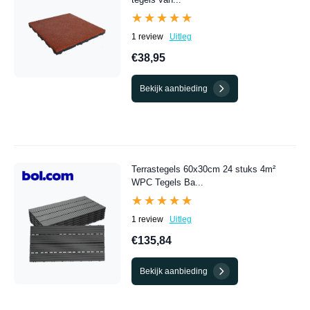
★★★★★
★★★★★
1 review
Uitleg
€38,95
Bekijk aanbieding
Terrastegels 60x30cm 24 stuks 4m²
WPC Tegels Ba...
★★★★★
★★★★★
1 review
Uitleg
€135,84
Bekijk aanbieding