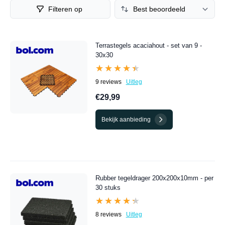
een compleet overzicht van de beste Tuintegels
Filteren op
aanbiedingen van dit moment.
Terrastegels acaciahout - set van 9 -
30x30
★★★★★
★★★★★
9 reviews
Uitleg
€29,99
Bekijk aanbieding
Rubber tegeldrager 200x200x10mm - per
30 stuks
★★★★★
★★★★★
8 reviews
Uitleg