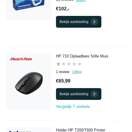
€102,-
Bekijk aanbieding
HP 710 Oplaadbare Stille Muis
★★★★★
★★★★★
1 review
Uitleg
€65,99
Bekijk aanbieding
Vergelijk 7 winkels
Holder HP T200/T600 Printer