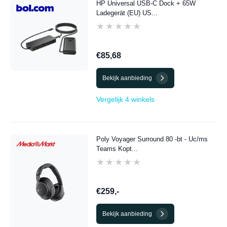
HP Universal USB-C Dock + 65W
Ladegerät (EU) US...
★★★★★
★★★★★
€85,68
Bekijk aanbieding
Vergelijk 4 winkels
Poly Voyager Surround 80 -bt - Uc/ms
Teams Kopt...
★★★★★
★★★★★
€259,-
Bekijk aanbieding