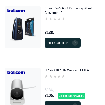
Brook Ras1ution! 2 - Racing Wheel
Converter - P...
★★★★★
★★★★★
€138,-
Bekijk aanbieding
HP 960 4K STR Webcam EMEA
★★★★★
★★★★★
€136,-
€105,-
Je bespaart €31,00