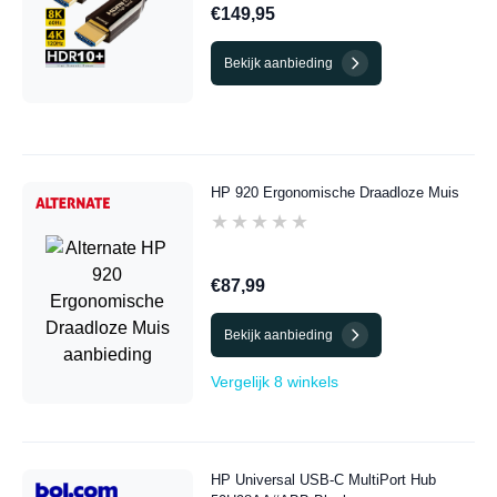
€149,95
Bekijk aanbieding
HP 920 Ergonomische Draadloze Muis
★★★★★
★★★★★
€87,99
Bekijk aanbieding
Vergelijk 8 winkels
HP Universal USB-C MultiPort Hub