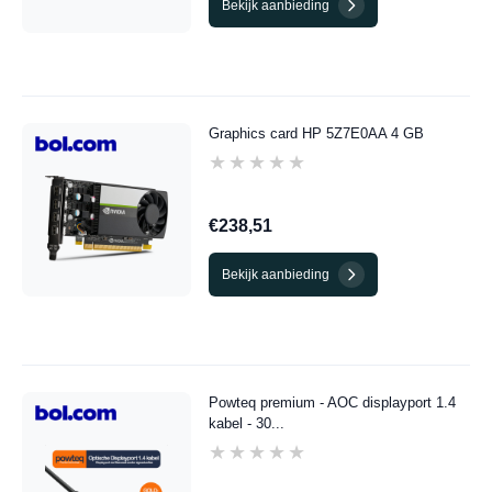
Bekijk aanbieding
Graphics card HP 5Z7E0AA 4 GB
★★★★★
★★★★★
€238,51
Bekijk aanbieding
Powteq premium - AOC displayport 1.4
kabel - 30...
★★★★★
★★★★★