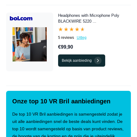
Headphones with Microphone Poly
BLACKWIRE 5220 ...
★★★★★
★★★★★
5 reviews
Uitleg
€99,90
Bekijk aanbieding
Onze top 10 VR Bril aanbiedingen
De top 10 VR Bril aanbiedingen is samengesteld zodat je
uit alle aanbiedingen snel de beste deals kunt vinden. De
top 10 wordt samengesteld op basis van product reviews,
de hoogte van de korting en de prijs die je uiteindelijk