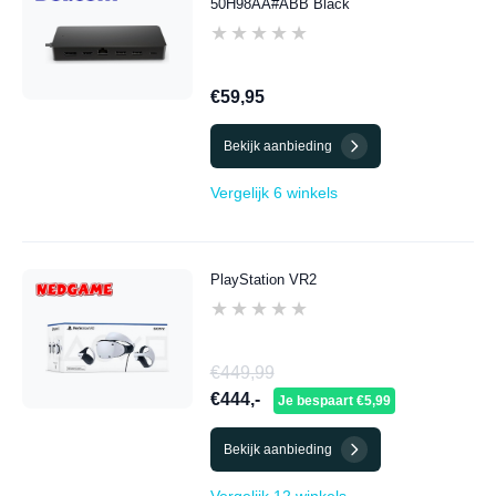
50H98AA#ABB Black
★★★★★
★★★★★
€59,95
Bekijk aanbieding
Vergelijk 6 winkels
PlayStation VR2
★★★★★
★★★★★
€449,99
€444,-
Je bespaart €5,99
Bekijk aanbieding