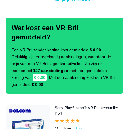
Vergelijk 12 winkels
Wat kost een VR Bril
gemiddeld?
Een VR Bril zonder korting kost gemiddeld
€ 0,00
.
Gelukkig zijn er regelmatig aanbiedingen, waardoor de
prijs van een VR Bril lager kan uitvallen. Zo zijn er
momenteel
127 aanbiedingen
met een gemiddelde
korting van
€ 0,00
. Met een aanbieding kost een VR Bril
gemiddeld
€ 0,00
.
Sony PlayStation® VR Richtcontroller -
PS4
★★★★★
★★★★★
13 reviews
Uitleg