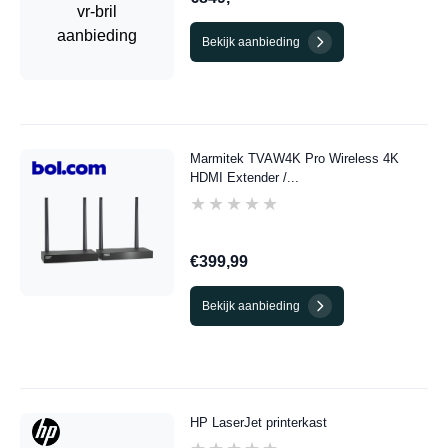
Bekijk aanbieding
Marmitek TVAW4K Pro Wireless 4K
HDMI Extender /...
★★★★★
★★★★★
€399,99
Bekijk aanbieding
HP LaserJet printerkast