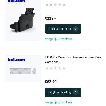
★★★★★
★★★★★
€119,-
Bekijk aanbieding
Vergelijk 3 winkels
HP 650 - Draadloos Toetsenbord en Muis
Combinat...
★★★★★
★★★★★
€62,90
Bekijk aanbieding
Vergelijk 8 winkels