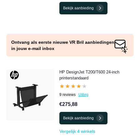
Bekijk aanbieding
Ontvang als eerste nieuwe VR Bril aanbiedingen
in jouw e-mail inbox
HP DesignJet T200/T600 24-inch
printerstandaard
★★★★★
★★★★★
9 reviews
Uitleg
€275,88
Bekijk aanbieding
Vergelijk 4 winkels