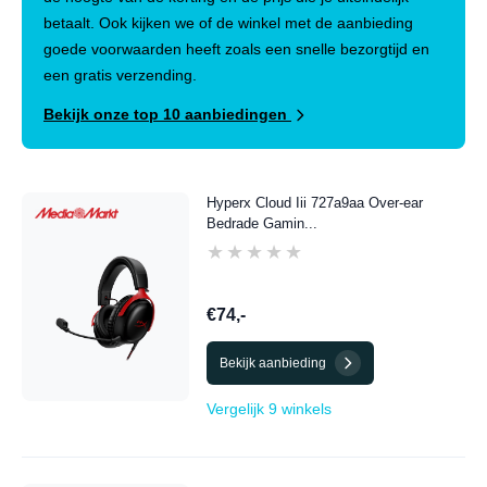
betaalt. Ook kijken we of de winkel met de aanbieding
goede voorwaarden heeft zoals een snelle bezorgtijd en
een gratis verzending.
Bekijk onze top 10 aanbiedingen
Hyperx Cloud Iii 727a9aa Over-ear
Bedrade Gamin...
★★★★★
★★★★★
€74,-
Bekijk aanbieding
Vergelijk 9 winkels