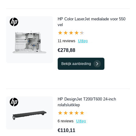
HP Color LaserJet medialade voor 550
vel
★★★★★
★★★★★
11 reviews
Uitleg
€278,88
Bekijk aanbieding
HP DesignJet T200/T600 24-inch
rolafsluitklep
★★★★★
★★★★★
6 reviews
Uitleg
€110,11