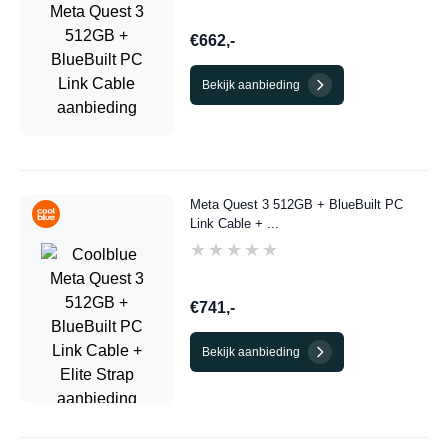
€662,-
Bekijk aanbieding
Meta Quest 3 512GB + BlueBuilt PC
Link Cable + ...
★★★★★
★★★★★
€741,-
Bekijk aanbieding