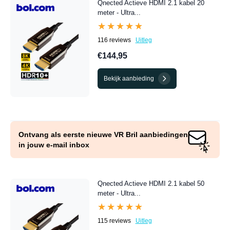
Qnected Actieve HDMI 2.1 kabel 20
meter - Ultra...
★★★★★
★★★★★
116 reviews
Uitleg
€144,95
Bekijk aanbieding
Ontvang als eerste nieuwe VR Bril aanbiedingen
in jouw e-mail inbox
Qnected Actieve HDMI 2.1 kabel 50
meter - Ultra...
★★★★★
★★★★★
115 reviews
Uitleg