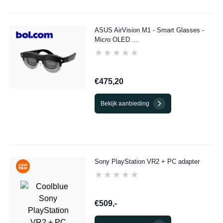
ASUS AirVision M1 - Smart Glasses -
Micro OLED ...
★★★★★
★★★★★
€475,20
Bekijk aanbieding
Sony PlayStation VR2 + PC adapter
★★★★★
★★★★★
€509,-