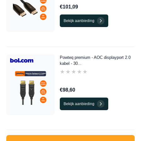
€101,09
Bekijk aanbieding
Powteq premium - AOC displayport 2.0
kabel - 30...
★★★★★
★★★★★
€98,60
Bekijk aanbieding