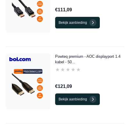
€111,09
Bekijk aanbieding
Powteq premium - AOC displayport 1.4
kabel - 50...
★★★★★
★★★★★
€121,09
Bekijk aanbieding