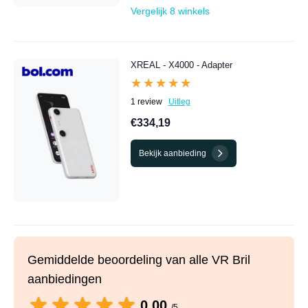
Vergelijk 8 winkels
XREAL - X4000 - Adapter
★★★★★
★★★★★
1 review
Uitleg
€334,19
Bekijk aanbieding
Gemiddelde beoordeling van alle VR Bril
aanbiedingen
0.00
/5