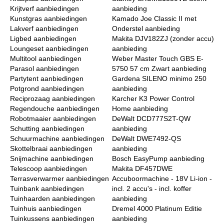
Krijtverf aanbiedingen
aanbieding
Kunstgras aanbiedingen
Kamado Joe Classic II met
Lakverf aanbiedingen
Onderstel aanbieding
Ligbed aanbiedingen
Makita DJV182ZJ (zonder accu)
Loungeset aanbiedingen
aanbieding
Multitool aanbiedingen
Weber Master Touch GBS E-
Parasol aanbiedingen
5750 57 cm Zwart aanbieding
Partytent aanbiedingen
Gardena SILENO minimo 250
Potgrond aanbiedingen
aanbieding
Reciprozaag aanbiedingen
Karcher K3 Power Control
Regendouche aanbiedingen
Home aanbieding
Robotmaaier aanbiedingen
DeWalt DCD777S2T-QW
Schutting aanbiedingen
aanbieding
Schuurmachine aanbiedingen
DeWalt DWE7492-QS
Skottelbraai aanbiedingen
aanbieding
Snijmachine aanbiedingen
Bosch EasyPump aanbieding
Telescoop aanbiedingen
Makita DF457DWE
Terrasverwarmer aanbiedingen
Accuboormachine - 18V Li-ion -
Tuinbank aanbiedingen
incl. 2 accu's - incl. koffer
Tuinhaarden aanbiedingen
aanbieding
Tuinhuis aanbiedingen
Dremel 4000 Platinum Editie
Tuinkussens aanbiedingen
aanbieding