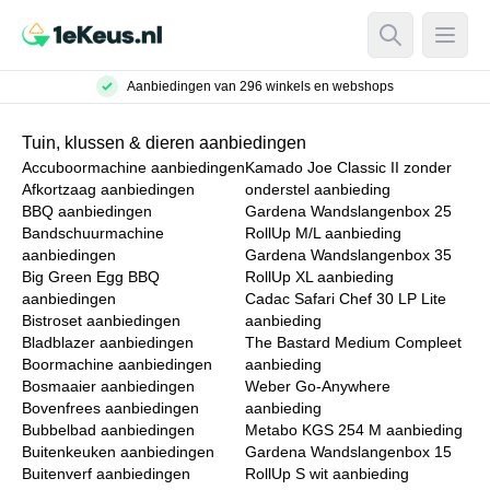
Open Searc
Open
Aanbiedingen van 296 winkels en webshops
Tuin, klussen & dieren aanbiedingen
Accuboormachine aanbiedingen
Kamado Joe Classic II zonder
Afkortzaag aanbiedingen
onderstel aanbieding
BBQ aanbiedingen
Gardena Wandslangenbox 25
Bandschuurmachine
RollUp M/L aanbieding
aanbiedingen
Gardena Wandslangenbox 35
Big Green Egg BBQ
RollUp XL aanbieding
aanbiedingen
Cadac Safari Chef 30 LP Lite
Bistroset aanbiedingen
aanbieding
Bladblazer aanbiedingen
The Bastard Medium Compleet
Boormachine aanbiedingen
aanbieding
Bosmaaier aanbiedingen
Weber Go-Anywhere
Bovenfrees aanbiedingen
aanbieding
Bubbelbad aanbiedingen
Metabo KGS 254 M aanbieding
Buitenkeuken aanbiedingen
Gardena Wandslangenbox 15
Buitenverf aanbiedingen
RollUp S wit aanbieding