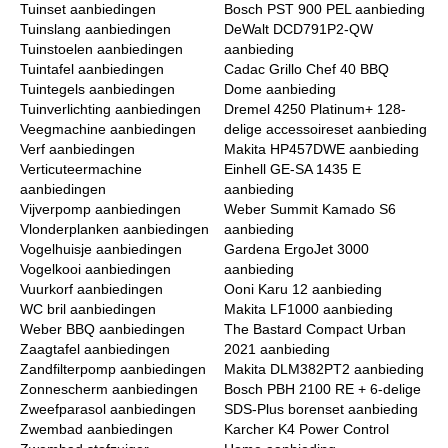
Tuinset aanbiedingen
Bosch PST 900 PEL aanbieding
Tuinslang aanbiedingen
DeWalt DCD791P2-QW
Tuinstoelen aanbiedingen
aanbieding
Tuintafel aanbiedingen
Cadac Grillo Chef 40 BBQ
Tuintegels aanbiedingen
Dome aanbieding
Tuinverlichting aanbiedingen
Dremel 4250 Platinum+ 128-
Veegmachine aanbiedingen
delige accessoireset aanbieding
Verf aanbiedingen
Makita HP457DWE aanbieding
Verticuteermachine
Einhell GE-SA 1435 E
aanbiedingen
aanbieding
Vijverpomp aanbiedingen
Weber Summit Kamado S6
Vlonderplanken aanbiedingen
aanbieding
Vogelhuisje aanbiedingen
Gardena ErgoJet 3000
Vogelkooi aanbiedingen
aanbieding
Vuurkorf aanbiedingen
Ooni Karu 12 aanbieding
WC bril aanbiedingen
Makita LF1000 aanbieding
Weber BBQ aanbiedingen
The Bastard Compact Urban
Zaagtafel aanbiedingen
2021 aanbieding
Zandfilterpomp aanbiedingen
Makita DLM382PT2 aanbieding
Zonnescherm aanbiedingen
Bosch PBH 2100 RE + 6-delige
Zweefparasol aanbiedingen
SDS-Plus borenset aanbieding
Zwembad aanbiedingen
Karcher K4 Power Control