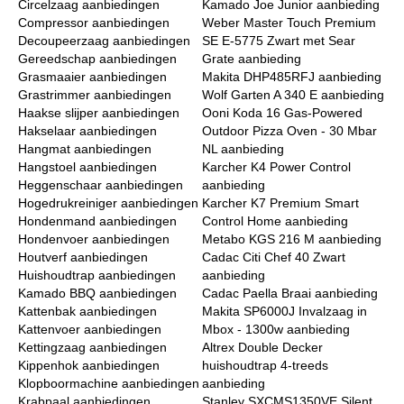
Circelzaag aanbiedingen
Kamado Joe Junior aanbieding
Compressor aanbiedingen
Weber Master Touch Premium
Decoupeerzaag aanbiedingen
SE E-5775 Zwart met Sear
Gereedschap aanbiedingen
Grate aanbieding
Grasmaaier aanbiedingen
Makita DHP485RFJ aanbieding
Grastrimmer aanbiedingen
Wolf Garten A 340 E aanbieding
Haakse slijper aanbiedingen
Ooni Koda 16 Gas-Powered
Hakselaar aanbiedingen
Outdoor Pizza Oven - 30 Mbar
Hangmat aanbiedingen
NL aanbieding
Hangstoel aanbiedingen
Karcher K4 Power Control
Heggenschaar aanbiedingen
aanbieding
Hogedrukreiniger aanbiedingen
Karcher K7 Premium Smart
Hondenmand aanbiedingen
Control Home aanbieding
Hondenvoer aanbiedingen
Metabo KGS 216 M aanbieding
Houtverf aanbiedingen
Cadac Citi Chef 40 Zwart
Huishoudtrap aanbiedingen
aanbieding
Kamado BBQ aanbiedingen
Cadac Paella Braai aanbieding
Kattenbak aanbiedingen
Makita SP6000J Invalzaag in
Kattenvoer aanbiedingen
Mbox - 1300w aanbieding
Kettingzaag aanbiedingen
Altrex Double Decker
Kippenhok aanbiedingen
huishoudtrap 4-treeds
Klopboormachine aanbiedingen
aanbieding
Krabpaal aanbiedingen
Stanley SXCMS1350VE Silent