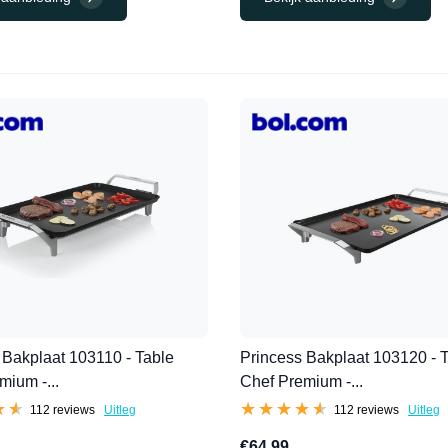
 Bakplaat 103110 - Table
Princess Bakplaat 103120 - 
mium -...
Chef Premium -...
★★
★★
★★★★★
★★★★★
112 reviews
Uitleg
112 reviews
Uitleg
€64,99