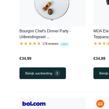
Bourgini Chef's Dinner Party -
MOA Elekt
Uitbreidingsset ...
Teppanya
★★★★★
★★★★★
★★★
★★★
178 reviews
Uitleg
€34,99
€34,99
Bekijk aanbieding
Bekijk