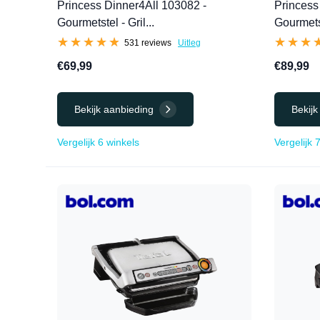
Princess Dinner4All 103082 -
Princess
Gourmetstel - Gril...
Gourmetst
★★★★★
★★★★★
★★★
★★★
531 reviews
Uitleg
€69,99
€89,99
Bekijk aanbieding
Bekijk
Vergelijk 6 winkels
Vergelijk 