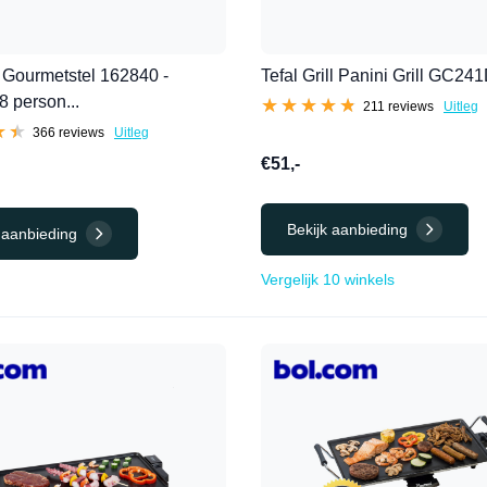
 Gourmetstel 162840 -
Tefal Grill Panini Grill GC24
8 person...
★★★★★
★★★★★
211 reviews
Uitleg
★★
★★
366 reviews
Uitleg
€51,-
Bekijk aanbieding
 aanbieding
Vergelijk 10 winkels