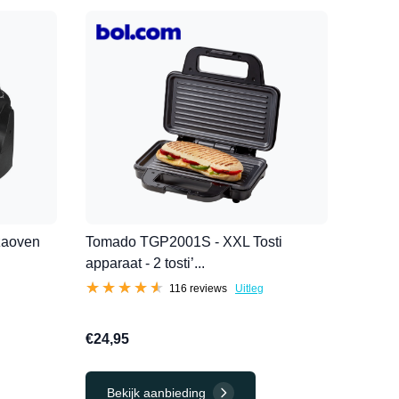
zzaoven
Tomado TGP2001S - XXL Tosti
apparaat - 2 tosti’...
★★★★★
★★★★★
116 reviews
Uitleg
€24,95
Bekijk aanbieding