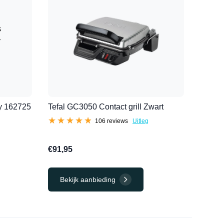
ty 162725
Tefal GC3050 Contact grill Zwart
★★★★★
★★★★★
106 reviews
Uitleg
€91,95
Bekijk aanbieding