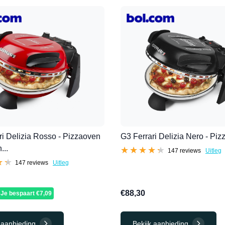
ri Delizia Rosso - Pizzaoven
G3 Ferrari Delizia Nero - Pi
...
★★★★★
★★★★★
147 reviews
Uitleg
★★
★★
147 reviews
Uitleg
€88,30
Je bespaart €7,09
 aanbieding
Bekijk aanbieding