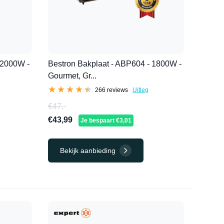
 2000W -
Bestron Bakplaat - ABP604 - 1800W -
Gourmet, Gr...
★★★★★
★★★★★
266 reviews
Uitleg
€47,-
€43,99
Je bespaart €3,01
Bekijk aanbieding