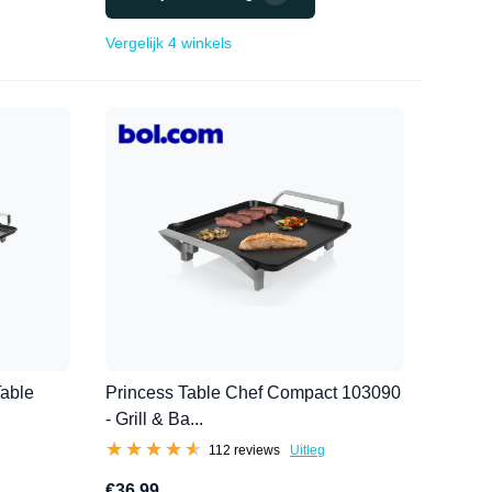
Vergelijk 4 winkels
Table
Princess Table Chef Compact 103090
- Grill & Ba...
★★★★★
★★★★★
112 reviews
Uitleg
€36,99