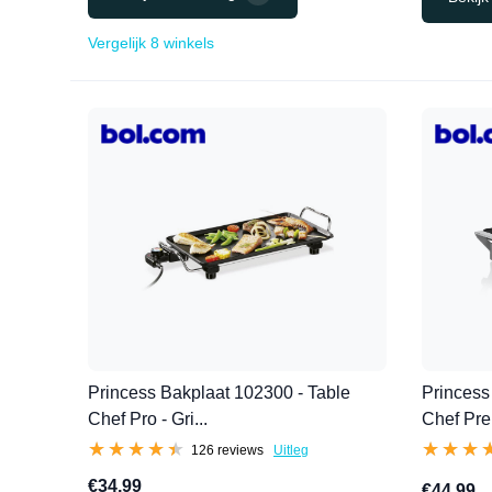
Vergelijk 8 winkels
Princess Bakplaat 102300 - Table
Princess
Chef Pro - Gri...
Chef Pre
★★★★★
★★★★★
★★★
★★★
126 reviews
Uitleg
€34,99
€44,99