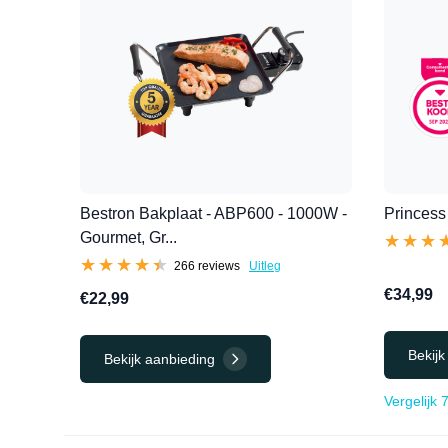
Bestron Bakplaat - ABP600 - 1000W -
Princess 
Gourmet, Gr...
★★★
★★★
★★★★★
★★★★★
266 reviews
Uitleg
€34,99
€22,99
Bekijk
Bekijk aanbieding
Vergelijk 