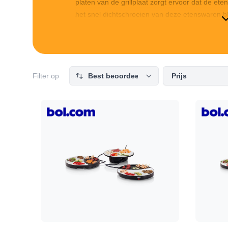
platen van de grillplaat zorgt ervoor dat de e
het snel dichtschroeien van deze etenswaren b
de karakteristieke grillstrepen. De contactgrill
beschikken over verschillende toepassingen. Bij
belang om goed te letten op de afmetingen van 
Filter op
Prijs