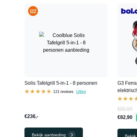
Solis Tafelgrill 5-in-1 - 8 personen
G3 Ferra
elektrisch
★★★★★
★★★★★
121 reviews
Uitleg
★★★
★★★
€89,99
€236,-
€82,90
Bekijk aanbieding
Bekijk