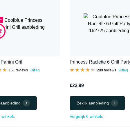
Panini Grill
Princess Raclette 6 Grill Par
★★
★★
★★★★★
★★★★★
161 reviews
Uitleg
209 reviews
Uitleg
€22,99
 aanbieding
Bekijk aanbieding
7 winkels
Vergelijk 6 winkels