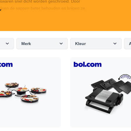
tenswaren snel dicht worden geschroeid. Door
lijven de sappen beter behouden en krijgen ze
s worden geleverd in verschillende uitvoeren en
 het kopen van een grillplaat is het van
de grill en het aantal mensen.
Merk
Kleur