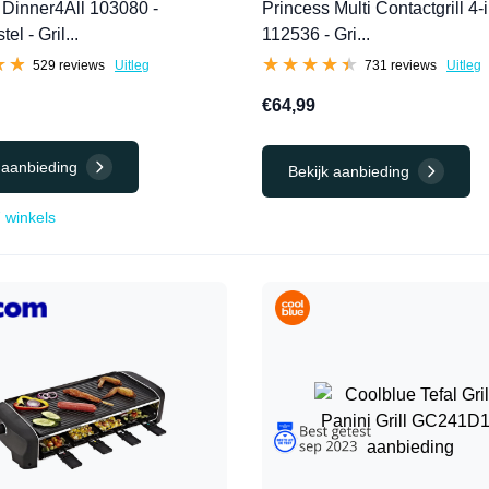
 Dinner4All 103080 -
Princess Multi Contactgrill 4-
el - Gril...
112536 - Gri...
★★
★★
★★★★★
★★★★★
529 reviews
Uitleg
731 reviews
Uitleg
€64,99
 aanbieding
Bekijk aanbieding
7 winkels