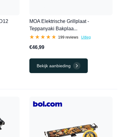
1D12
MOA Elektrische Grillplaat -
Teppanyaki Bakplaa...
★★★★★
★★★★★
199 reviews
Uitleg
€46,99
Bekijk aanbieding