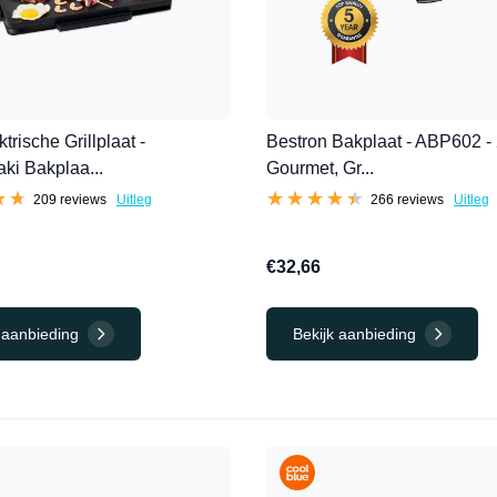
rische Grillplaat -
Bestron Bakplaat - ABP602 -
ki Bakplaa...
Gourmet, Gr...
★★
★★
★★★★★
★★★★★
209 reviews
Uitleg
266 reviews
Uitleg
€32,66
 aanbieding
Bekijk aanbieding