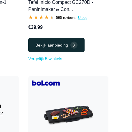
in-1
Tefal Inicio Compact GC270D -
Paninimaker & Con...
★★★★★
★★★★★
595 reviews
Uitleg
€39,99
Bekijk aanbieding
Vergelijk 5 winkels