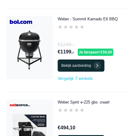
Weber - Summit Kamado E6 BBQ
★★★★★
★★★★★
€1249,-
€1199,-
Je bespaart €50,00
Bekijk aanbieding
Vergelijk 7 winkels
Weber Spirit e-225 gbs -zwart
★★★★★
★★★★★
€494,10