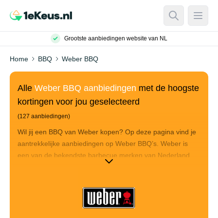
Open Searc
Open
Grootste aanbiedingen website van NL
Home
BBQ
Weber BBQ
Alle
Weber BBQ aanbiedingen
met de hoogste
kortingen voor jou geselecteerd
(127 aanbiedingen)
Wil jij een BBQ van Weber kopen? Op deze pagina vind je
aantrekkelijke aanbiedingen op Weber BBQ’s. Weber is
een van de bekendste barbecue merken van Nederland.
Dat is niet zonder reden! Mede door hun revolutionair
ontwerp van de kogelbarbecues, zijn ze niet meer weg te
slaan uit de barbecue wereld. Naast de kogelbarbecue
hebben ze een uitgebreid assortiment van buitenkeukens,
elektrische barbecues en gasbarbecues. Op deze pagina