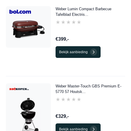
Weber Lumin Compact Barbecue
Tafelblad Electris...
★★★★★
★★★★★
€399,-
Bekijk aanbieding
Weber Master-Touch GBS Premium E-
5770 57 Houtsk...
★★★★★
★★★★★
€329,-
Bekijk aanbieding