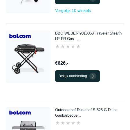
Vergelijk 10 winkels
BBQ WEBER 9013053 Traveler Stealth
LP FR Gas - ...
★★★★★
★★★★★
€626,-
Bekijk aanbieding
Outdoorchef Dualchef S 325 G D-line
Gasbarbecue...
★★★★★
★★★★★