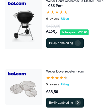
Weber Houtskoolbarbecue Master Touch
- GBS Prem...
★★★★★
★★★★★
6 reviews
Uitleg
€459,06
€425,-
Je bespaart €34,06
Bekijk aanbieding
Weber Bovenrooster 47cm
★★★★★
★★★★★
5 reviews
Uitleg
€38,50
Bekijk aanbieding