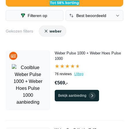
vind je allerlei verschillende BBQ’s van Weber met hoge
kortingen, van goedkope BBQ’s tot de meest luxe BBQ’s.
Filteren op
Gekozen filters
weber
Weber Pulse 1000 + Weber Hoes Pulse
1000
★★★★★
★★★★★
76 reviews
Uitleg
€569,-
Bekijk aanbieding