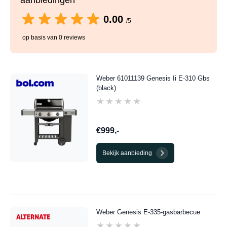
aanbiedingen
0.00
/5
op basis van 0 reviews
Weber 61011139 Genesis Ii E-310 Gbs
(black)
★★★★★
★★★★★
€999,-
Bekijk aanbieding
Weber Genesis E-335-gasbarbecue
★★★★★
★★★★★