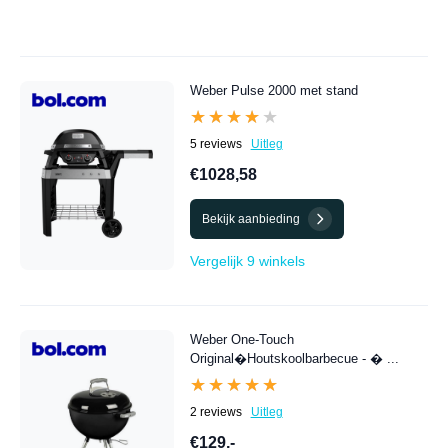
Weber Pulse 2000 met stand
★★★★★
★★★★★
5 reviews
Uitleg
€1028,58
Bekijk aanbieding
Vergelijk 9 winkels
Weber One-Touch
Original�Houtskoolbarbecue - � ...
★★★★★
★★★★★
2 reviews
Uitleg
€129,-