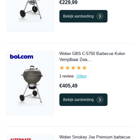
€229,99
Bekijk aanbieding
Weber GBS C-5750 Barbecue Kolen
Verrijdbaar Zwa...
★★★★★
★★★★★
1 review
Uitleg
€405,49
Bekijk aanbieding
Weber Smokey Joe Premium barbecue