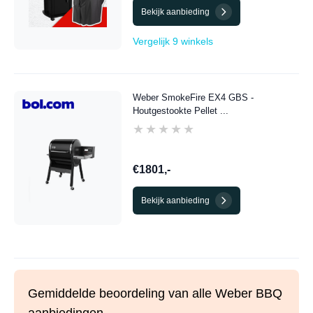
Bekijk aanbieding
Vergelijk 9 winkels
Weber SmokeFire EX4 GBS -
Houtgestookte Pellet ...
★★★★★
★★★★★
€1801,-
Bekijk aanbieding
Gemiddelde beoordeling van alle Weber BBQ