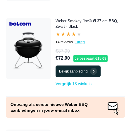
Weber Smokey Joe® Ø 37 cm BBQ,
Zwart - Black
★★★★★
★★★★★
14 reviews
Uitleg
€87,99
€72,90
Je bespaart €15,09
Bekijk aanbieding
Vergelijk 13 winkels
Ontvang als eerste nieuwe Weber BBQ
aanbiedingen in jouw e-mail inbox