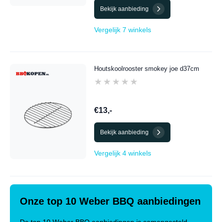
Bekijk aanbieding
Vergelijk 7 winkels
Houtskoolrooster smokey joe d37cm
★★★★★
★★★★★
€13,-
Bekijk aanbieding
Vergelijk 4 winkels
Onze top 10 Weber BBQ aanbiedingen