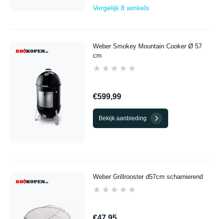
Vergelijk 8 winkels
Weber Smokey Mountain Cooker Ø 57
cm
★★★★★
★★★★★
€599,99
Bekijk aanbieding
Weber Grillrooster d57cm scharnierend
★★★★★
★★★★★
€47,95