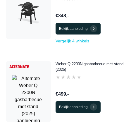
€348,-
Bekijk aanbieding
Vergelijk 4 winkels
Weber Q 2200N gasbarbecue met stand
(2025)
★★★★★
★★★★★
€499,-
Bekijk aanbieding