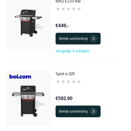
BBQ E210 Bar...
★★★★★
★★★★★
€449,-
Bekijk aanbieding
Vergelijk 4 winkels
Spirit e-325
★★★★★
★★★★★
€592,90
Bekijk aanbieding