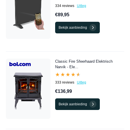
334 reviews
Uitleg
€89,95
Bekijk aanbieding
Classic Fire Sfeerhaard Elektrisch
Narvik - Ele...
★★★★★
★★★★★
333 reviews
Uitleg
€136,99
Bekijk aanbieding