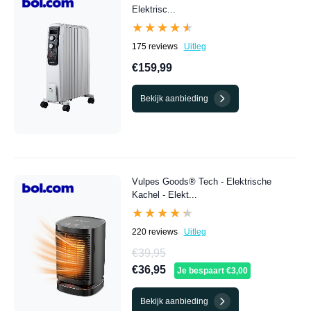
Elektrisc...
★★★★★
★★★★★
175 reviews
Uitleg
€159,99
Bekijk aanbieding
Vulpes Goods® Tech - Elektrische
Kachel - Elekt...
★★★★★
★★★★★
220 reviews
Uitleg
€39,95
€36,95
Je bespaart €3,00
Bekijk aanbieding