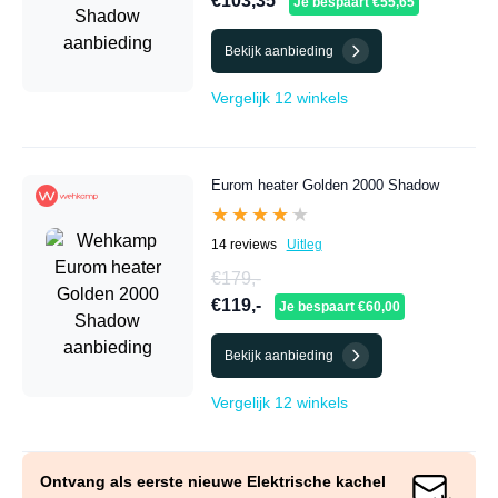
€103,35
Je bespaart €55,65
Bekijk aanbieding
Vergelijk 12 winkels
Eurom heater Golden 2000 Shadow
★★★★★
★★★★★
14 reviews
Uitleg
€179,-
€119,-
Je bespaart €60,00
Bekijk aanbieding
Vergelijk 12 winkels
Ontvang als eerste nieuwe Elektrische kachel