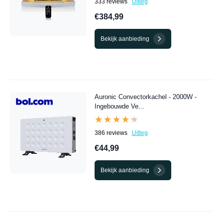
333 reviews
Uitleg
€384,99
Bekijk aanbieding
Auronic Convectorkachel - 2000W -
Ingebouwde Ve...
★★★★★
★★★★★
386 reviews
Uitleg
€44,99
Bekijk aanbieding