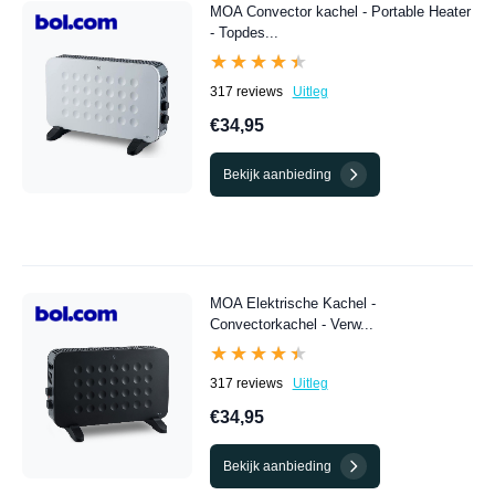
MOA Convector kachel - Portable Heater
- Topdes...
★★★★★
★★★★★
317 reviews
Uitleg
€34,95
Bekijk aanbieding
MOA Elektrische Kachel -
Convectorkachel - Verw...
★★★★★
★★★★★
317 reviews
Uitleg
€34,95
Bekijk aanbieding