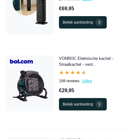
€69,95
Bekijk aanbieding
VONROC Elektrische kachel -
Straalkachel - vent...
★★★★★
★★★★★
198 reviews
Uitleg
€29,95
Bekijk aanbieding