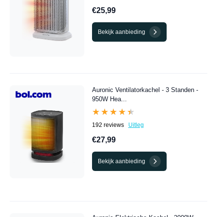
€25,99
Bekijk aanbieding
Auronic Ventilatorkachel - 3 Standen -
950W Hea...
★★★★★
★★★★★
192 reviews
Uitleg
€27,99
Bekijk aanbieding