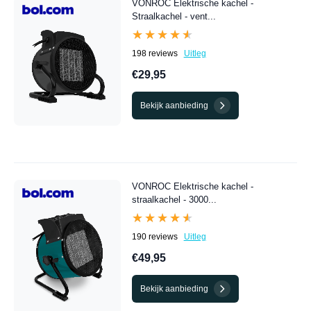
VONROC Elektrische kachel -
Straalkachel - vent...
★★★★★
★★★★★
198 reviews
Uitleg
€29,95
Bekijk aanbieding
VONROC Elektrische kachel -
straalkachel - 3000...
★★★★★
★★★★★
190 reviews
Uitleg
€49,95
Bekijk aanbieding