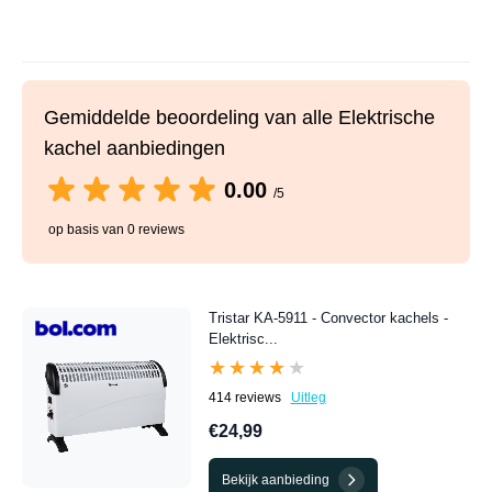
Gemiddelde beoordeling van alle Elektrische
kachel aanbiedingen
0.00
/5
op basis van 0 reviews
Tristar KA-5911 - Convector kachels -
Elektrisc...
★★★★★
★★★★★
414 reviews
Uitleg
€24,99
Bekijk aanbieding