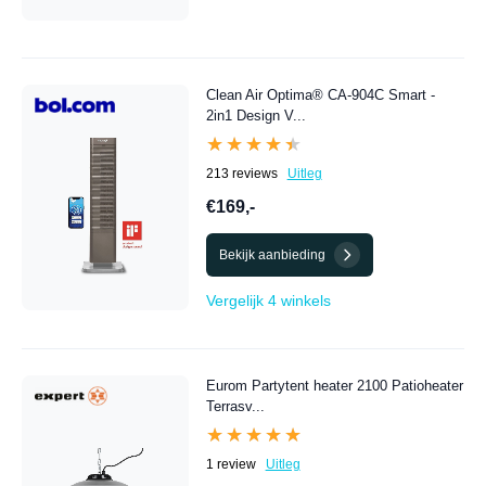
Clean Air Optima® CA-904C Smart -
2in1 Design V...
★★★★★
★★★★★
213 reviews
Uitleg
€169,-
Bekijk aanbieding
Vergelijk 4 winkels
Eurom Partytent heater 2100 Patioheater
Terrasv...
★★★★★
★★★★★
1 review
Uitleg