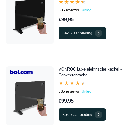
★★★★★
★★★★★
335 reviews
Uitleg
€99,95
Bekijk aanbieding
VONROC Luxe elektrische kachel -
Convectorkache...
★★★★★
★★★★★
335 reviews
Uitleg
€99,95
Bekijk aanbieding