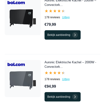
Auronic Elektrische Kachel - 2000W –
Convectork...
★★★★★
★★★★★
178 reviews
Uitleg
€79,99
Bekijk aanbieding
Auronic Elektrische Kachel – 2000W -
Convectork...
★★★★★
★★★★★
178 reviews
Uitleg
€94,99
Bekijk aanbieding