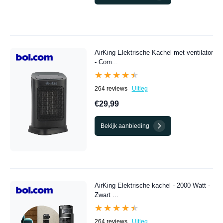
AirKing Elektrische Kachel met ventilator
- Com...
★★★★★
★★★★★
264 reviews
Uitleg
€29,99
Bekijk aanbieding
AirKing Elektrische kachel - 2000 Watt -
Zwart ...
★★★★★
★★★★★
264 reviews
Uitleg