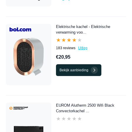
Elektrische kachel - Elektrische
verwarming voo...
★★★★★
★★★★★
183 reviews
Uitleg
€20,95
Bekijk aanbieding
EUROM Alutherm 2500 Wifi Black
Convectorkachel ...
★★★★★
★★★★★