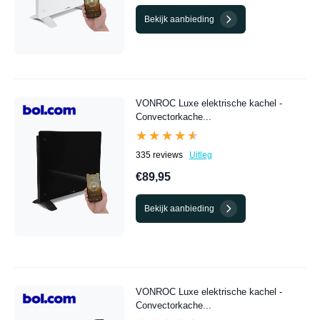
Bekijk aanbieding
VONROC Luxe elektrische kachel -
Convectorkache...
★★★★★
★★★★★
335 reviews
Uitleg
€89,95
Bekijk aanbieding
VONROC Luxe elektrische kachel -
Convectorkache...