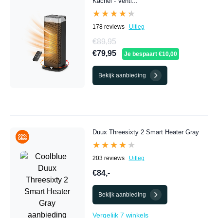
Kachel - Venti...
★★★★★
★★★★★
178 reviews
Uitleg
€89,95
€79,95
Je bespaart €10,00
Bekijk aanbieding
Duux Threesixty 2 Smart Heater Gray
★★★★★
★★★★★
203 reviews
Uitleg
€84,-
Bekijk aanbieding
Vergelijk 7 winkels