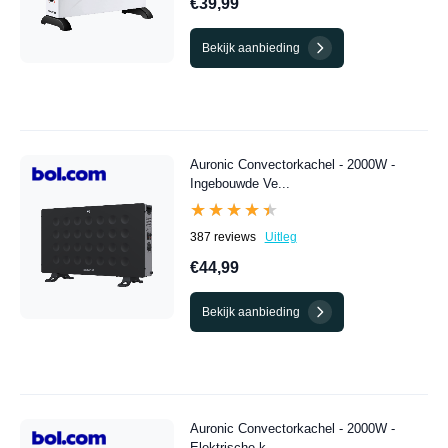
€39,99
Bekijk aanbieding
Auronic Convectorkachel - 2000W -
Ingebouwde Ve...
★★★★★
★★★★★
387 reviews
Uitleg
€44,99
Bekijk aanbieding
Auronic Convectorkachel - 2000W -
Elektrische k...