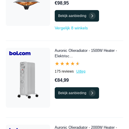
€98,95
Bekijk aanbieding
Vergelijk 8 winkels
Auronic Olieradiator - 1500W Heater -
Elektrisc...
★★★★★
★★★★★
175 reviews
Uitleg
€84,99
Bekijk aanbieding
Auronic Olieradiator - 2000W Heater -