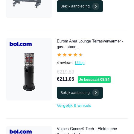
Bekijk aanbieding
Eurom Area Lounge Terrasverwarmer -
gas - staan...
★★★★★
★★★★★
4 reviews
Uitleg
€219,89
€211,05
Je bespaart €8,84
Bekijk aanbieding
Vergelijk 8 winkels
Vulpes Goods® Tech - Elektrische