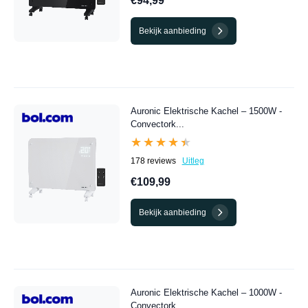
€94,99
Bekijk aanbieding
Auronic Elektrische Kachel – 1500W -
Convectork...
★★★★★
★★★★★
178 reviews
Uitleg
€109,99
Bekijk aanbieding
Auronic Elektrische Kachel – 1000W -
Convectork...