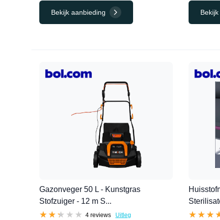
Bekijk aanbieding
Bekijk
Gazonveger 50 L - Kunstgras
Huisstof
Stofzuiger - 12 m S...
Sterilisato
★★★★★
★★★★★
★★★
★★★
4 reviews
Uitleg