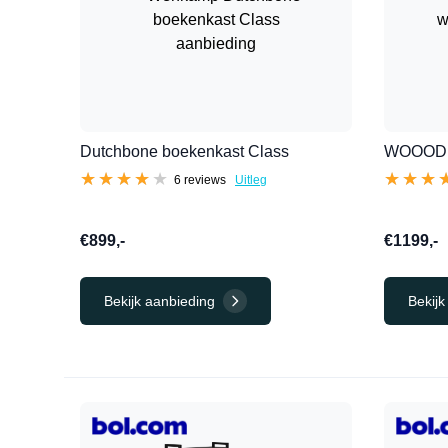
Dutchbone boekenkast Class
WOOOD w
★★★★★
★★★★★
★★★
★★★
6 reviews
Uitleg
€899,-
€1199,-
Bekijk aanbieding
Bekijk