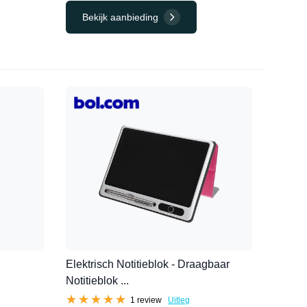
Bekijk aanbieding
Elektrisch Notitieblok - Draagbaar
Notitieblok ...
★★★★★
★★★★★
1 review
Uitleg