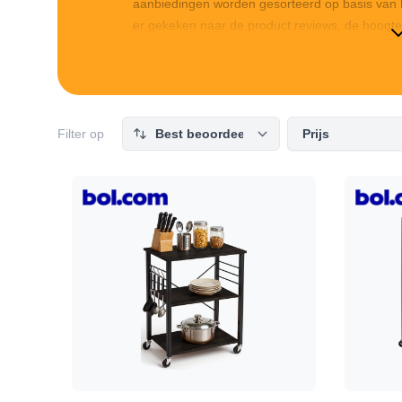
aanbiedingen worden gesorteerd op basis van h
er gekeken naar de product reviews, de hoogte va
betaalt. Sorteer op prijs om de goedkoopste Ste
top-10 af voor de beste Stellingkast deals. Hie
beste Stellingkast aanbiedingen van dit momen
Filter op
Prijs