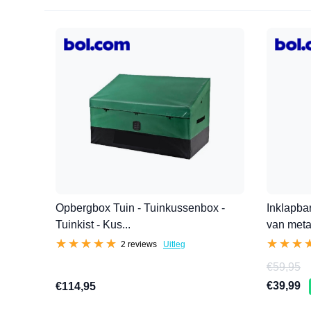
Opbergbox Tuin - Tuinkussenbox -
Inklapbar
Tuinkist - Kus...
van meta
★★★★★
★★★★★
★★★
★★★
2 reviews
Uitleg
€59,95
€39,99
€114,95