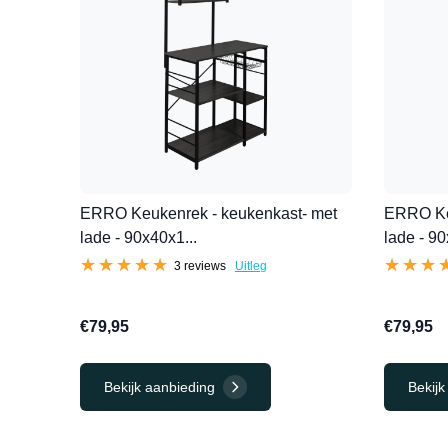
ERRO Keukenrek - keukenkast- met
ERRO Ke
lade - 90x40x1...
lade - 90
★★★★★
★★★★★
★★★
★★★
3 reviews
Uitleg
€79,95
€79,95
Bekijk aanbieding
Bekijk