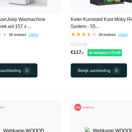
vanJoep Wasmachine
Keter Kunststof Kast Moby R
k wit 157 x ...
System - 55...
★★
★★
★★★★★
★★★★★
38 reviews
Uitleg
39 reviews
Uitleg
€191,90
€117,-
Je bespaart €74,90
 aanbieding
Bekijk aanbieding