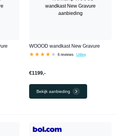
ure
WOOOD wandkast New Gravure
★★★★★
★★★★★
6 reviews
Uitleg
€1199,-
Bekijk aanbieding