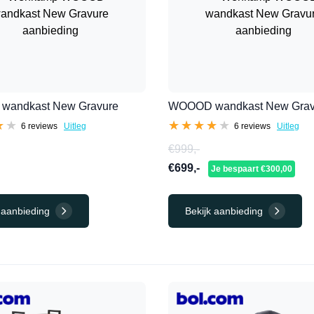
andkast New Gravure
WOOOD wandkast New Grav
★★
★★
★★★★★
★★★★★
6 reviews
Uitleg
6 reviews
Uitleg
€999,-
€699,-
Je bespaart €300,00
 aanbieding
Bekijk aanbieding