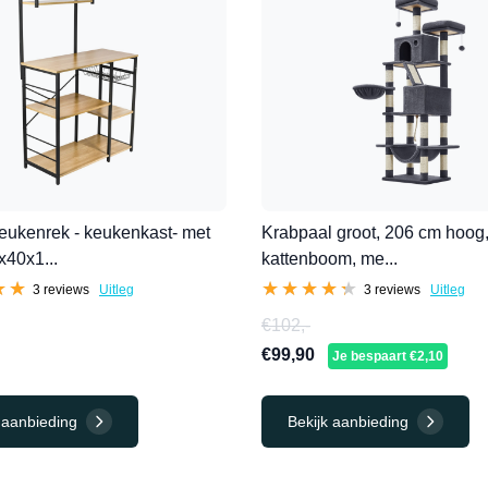
ukenrek - keukenkast- met
Krabpaal groot, 206 cm hoog
x40x1...
kattenboom, me...
★★
★★
★★★★★
★★★★★
3 reviews
Uitleg
3 reviews
Uitleg
€102,-
€99,90
Je bespaart €2,10
 aanbieding
Bekijk aanbieding