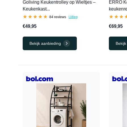
Goliving Keukentrolley op Wieltjes –
ERRO Keu
Keukenkast...
keukenrek
★★★★★
★★★★★
★★★
★★★
84 reviews
Uitleg
€49,95
€69,95
Bekijk aanbieding
Bekijk