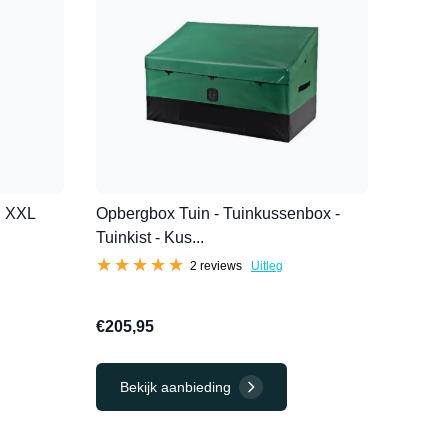
, XXL
Opbergbox Tuin - Tuinkussenbox -
Tuinkist - Kus...
★★★★★
★★★★★
2 reviews
Uitleg
€205,95
Bekijk aanbieding