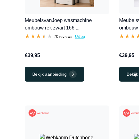
MeubelsvanJoep wasmachine
Meubels
ombouw rek zwart 166 ...
ombouw re
★★★★★
★★★★★
★★★
★★★
70 reviews
Uitleg
€39,95
€39,95
Bekijk aanbieding
Bekijk