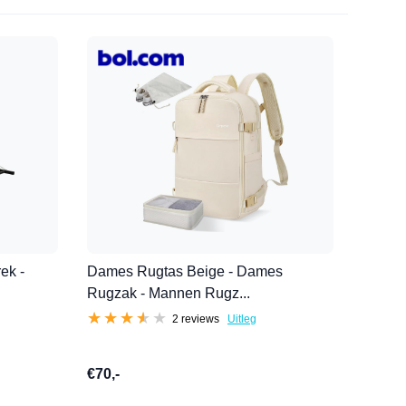
ek -
Dames Rugtas Beige - Dames
Rugzak - Mannen Rugz...
★★★★★
★★★★★
2 reviews
Uitleg
€70,-