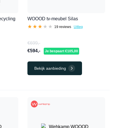
ecycling
WOOOD tv-meubel Silas
★★★★★
★★★★★
19 reviews
Uitleg
€699,-
€594,-
Je bespaart €105,00
Bekijk aanbieding