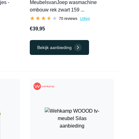
jes -
MeubelsvanJoep wasmachine
ombouw rek zwart 159 ...
★★★★★
★★★★★
70 reviews
Uitleg
€39,95
Bekijk aanbieding