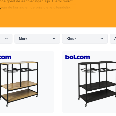
oe goed de aanbiedingen zijn. Hierbij wordt
n de korting en de prijs die je uiteindelijk
llingkast aanbiedingen te bekijken of ga de
ronder vind je een compleet overzicht van de
t.
Merk
Kleur