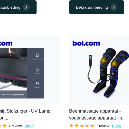
 aanbieding
Bekijk aanbieding
mijt Stofzuiger - UV Lamp
Beenmassage apparaat -
r ...
voetmassage apparaat - b...
★★
★★
★★★★★
★★★★★
1 review
Uitleg
1 review
Uitleg