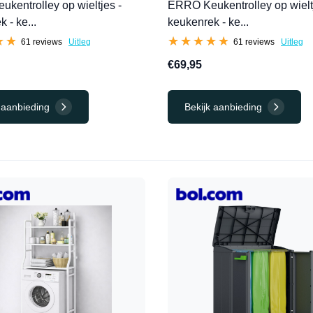
kentrolley op wieltjes -
ERRO Keukentrolley op wielt
 - ke...
keukenrek - ke...
★★
★★
★★★★★
★★★★★
61 reviews
Uitleg
61 reviews
Uitleg
€69,95
 aanbieding
Bekijk aanbieding