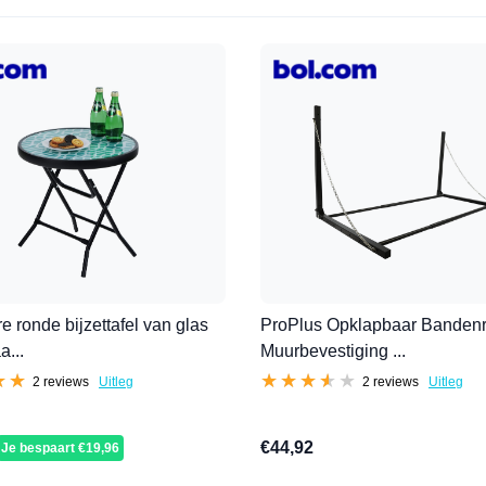
e ronde bijzettafel van glas
ProPlus Opklapbaar Bandenr
a...
Muurbevestiging ...
★★
★★
★★★★★
★★★★★
2 reviews
Uitleg
2 reviews
Uitleg
€44,92
Je bespaart €19,96