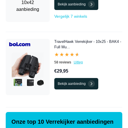
Bekijk aanbieding
Vergelijk 7 winkels
TravelHawk Verrekijker - 10x25 - BAK4 -
Full Mu...
★★★★★
★★★★★
58 reviews
Uitleg
€29,95
Bekijk aanbieding
Onze top 10 Verrekijker aanbiedingen