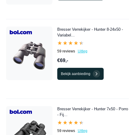
Bresser Verrekijker - Hunter 8-24x50 -
Variabel...
★★★★★
★★★★★
59 reviews
Uitleg
€69,-
Bekijk aanbieding
Bresser Verrekijker - Hunter 7x50 - Porro
- Fij...
★★★★★
★★★★★
59 reviews
Uitleg