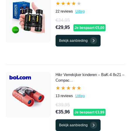
★★★★★
★★★★★
22 reviews
Uitleg
€34,95
€29,95
Je bespaart €5,00
Bekijk aanbieding
Hikr Verrekijker kinderen – BaK-4 8x21 –
Compac...
★★★★★
★★★★★
13 reviews
Uitleg
€39,95
€35,96
Je bespaart €3,99
Bekijk aanbieding