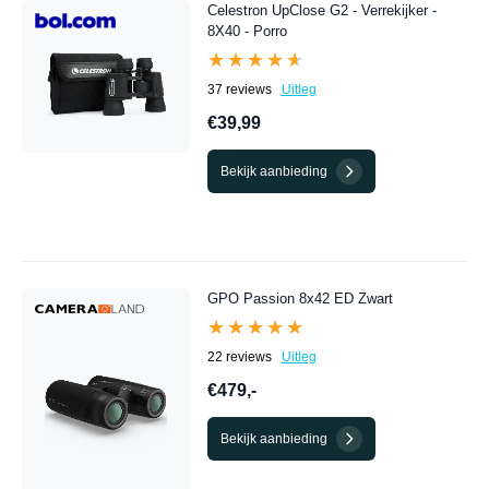
Celestron UpClose G2 - Verrekijker -
8X40 - Porro
★★★★★
★★★★★
37 reviews
Uitleg
€39,99
Bekijk aanbieding
GPO Passion 8x42 ED Zwart
★★★★★
★★★★★
22 reviews
Uitleg
€479,-
Bekijk aanbieding