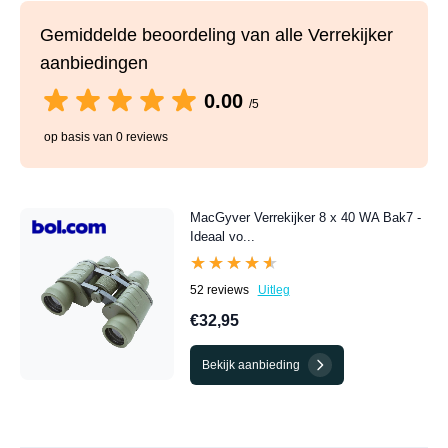
Gemiddelde beoordeling van alle Verrekijker
aanbiedingen
0.00
/5
op basis van 0 reviews
MacGyver Verrekijker 8 x 40 WA Bak7 -
Ideaal vo...
★★★★★
★★★★★
52 reviews
Uitleg
€32,95
Bekijk aanbieding