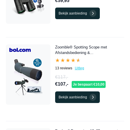
€59,95
Bekijk aanbieding
Zoomble® Spotting Scope met
Afstandsbediening &...
★★★★★
★★★★★
13 reviews
Uitleg
€117,-
€107,-
Je bespaart €10,00
Bekijk aanbieding