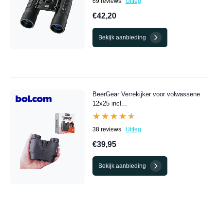
69 reviews
Uitleg
€42,20
Bekijk aanbieding
BeerGear Verrekijker voor volwassene
12x25 incl...
★★★★★
★★★★★
38 reviews
Uitleg
€39,95
Bekijk aanbieding