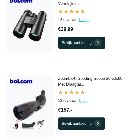
Verrekijker ...
★★★★★
★★★★★
13 reviews
Uitleg
€39,99
Bekijk aanbieding
Zoomble® Spotting Scope 20-60x80 -
Met Draagtas...
★★★★★
★★★★★
12 reviews
Uitleg
€157,-
Bekijk aanbieding