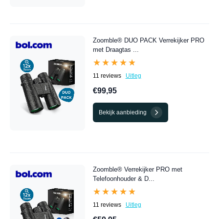
Zoomble® DUO PACK Verrekijker PRO
met Draagtas ...
★★★★★
★★★★★
11 reviews
Uitleg
€99,95
Bekijk aanbieding
Zoomble® Verrekijker PRO met
Telefoonhouder & D...
★★★★★
★★★★★
11 reviews
Uitleg