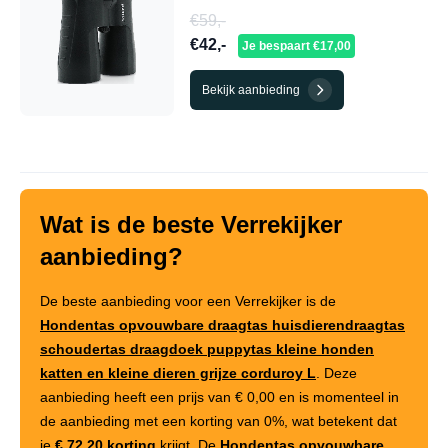
€59,-
€42,-
Je bespaart €17,00
Bekijk aanbieding
Wat is de beste Verrekijker
aanbieding?
De beste aanbieding voor een Verrekijker is de
Hondentas opvouwbare draagtas huisdierendraagtas
schoudertas draagdoek puppytas kleine honden
katten en kleine dieren grijze corduroy L
. Deze
aanbieding heeft een prijs van
€ 0,00
en is momenteel in
de aanbieding met een korting van
0%
, wat betekent dat
je
€ 72,20 korting
krijgt. De
Hondentas opvouwbare