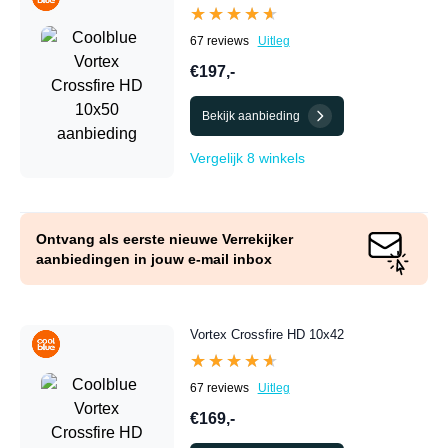
★★★★★
★★★★★
67 reviews
Uitleg
€197,-
Bekijk aanbieding
Vergelijk 8 winkels
Ontvang als eerste nieuwe Verrekijker
aanbiedingen in jouw e-mail inbox
Vortex Crossfire HD 10x42
★★★★★
★★★★★
67 reviews
Uitleg
€169,-