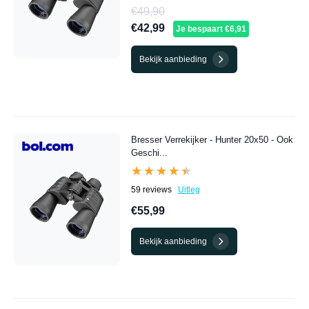
€49,90
€42,99
Je bespaart €6,91
Bekijk aanbieding
Bresser Verrekijker - Hunter 20x50 - Ook
Geschi...
★★★★★
★★★★★
59 reviews
Uitleg
€55,99
Bekijk aanbieding