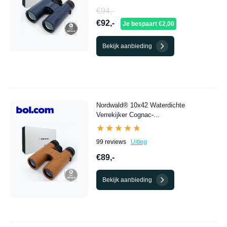
€94,-
€92,-
Je bespaart €2,00
Bekijk aanbieding
Nordwald® 10x42 Waterdichte
Verrekijker Cognac-...
★★★★★
★★★★★
99 reviews
Uitleg
€89,-
Bekijk aanbieding