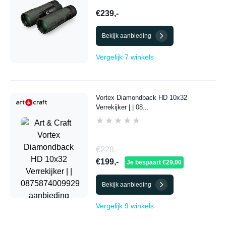
€239,-
Bekijk aanbieding
Vergelijk 7 winkels
Vortex Diamondback HD 10x32
Verrekijker | | 08...
★★★★★
★★★★★
€228,-
€199,-
Je bespaart €29,00
Bekijk aanbieding
Vergelijk 9 winkels