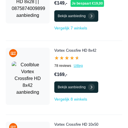
€149,-
Je bespaart €19,00
Bekijk aanbieding
Vergelijk 7 winkels
Vortex Crossfire HD 8x42
★★★★★
★★★★★
78 reviews
Uitleg
€169,-
Bekijk aanbieding
Vergelijk 8 winkels
Vortex Crossfire HD 10x50