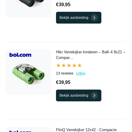
€39,95
Bekijk aanbieding
Hikr Verrekijker kinderen – BaK-4 8x21 –
Compac...
★★★★★
★★★★★
13 reviews
Uitleg
€39,95
Bekijk aanbieding
FlinQ Verrekijker 12x42 - Compacte