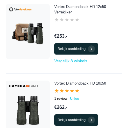
Vortex Diamondback HD 12x50
Verrekijker
★★★★★
★★★★★
€253,-
Bekijk aanbieding
Vergelijk 8 winkels
Vortex Diamondback HD 10x50
★★★★★
★★★★★
1 review
Uitleg
€262,-
Bekijk aanbieding