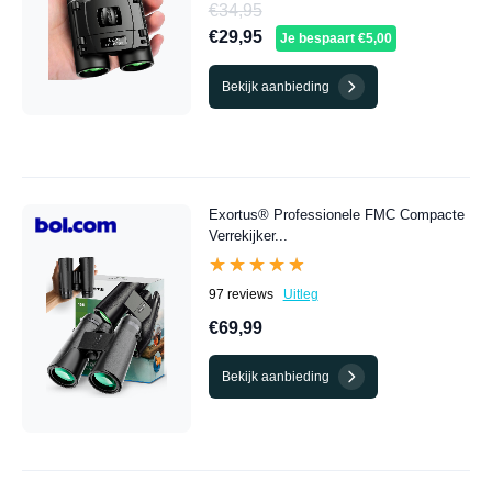
€34,95
€29,95
Je bespaart €5,00
Bekijk aanbieding
Exortus® Professionele FMC Compacte
Verrekijker...
★★★★★
★★★★★
97 reviews
Uitleg
€69,99
Bekijk aanbieding