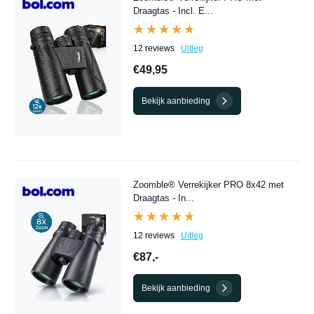
Draagtas - Incl. E...
★★★★★
★★★★★
12 reviews
Uitleg
€49,95
Bekijk aanbieding
Zoomble® Verrekijker PRO 8x42 met
Draagtas - In...
★★★★★
★★★★★
12 reviews
Uitleg
€87,-
Bekijk aanbieding