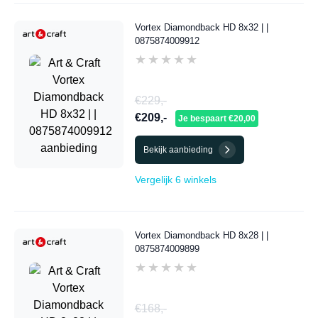
Vortex Diamondback HD 8x32 | |
0875874009912
★★★★★
★★★★★
€229,-
€209,-
Je bespaart €20,00
Bekijk aanbieding
Vergelijk 6 winkels
Vortex Diamondback HD 8x28 | |
0875874009899
★★★★★
★★★★★
€168,-