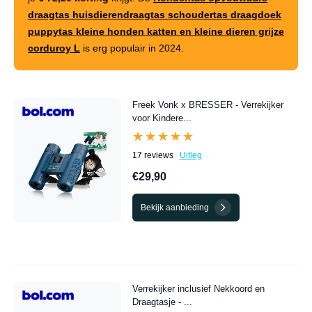
draagtas huisdierendraagtas schoudertas draagdoek
puppytas kleine honden katten en kleine dieren grijze
corduroy L
is erg populair in 2024.
Freek Vonk x BRESSER - Verrekijker
voor Kindere...
★★★★★
★★★★★
17 reviews
Uitleg
€29,90
Bekijk aanbieding
Verrekijker inclusief Nekkoord en
Draagtasje - ...