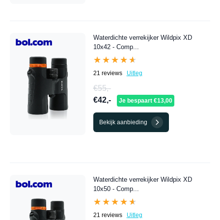
Waterdichte verrekijker Wildpix XD
10x42 - Comp...
★★★★★
★★★★★
21 reviews
Uitleg
€55,-
€42,-
Je bespaart €13,00
Bekijk aanbieding
Waterdichte verrekijker Wildpix XD
10x50 - Comp...
★★★★★
★★★★★
21 reviews
Uitleg