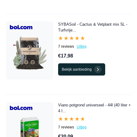
SYBASoil - Cactus & Vetplant mix 5L -
Turfvrije...
★★★★★
★★★★★
7 reviews
Uitleg
€17,98
Bekijk aanbieding
Viano potgrond universeel - 44l (40 liter +
4 l...
★★★★★
★★★★★
7 reviews
Uitleg
€20,09