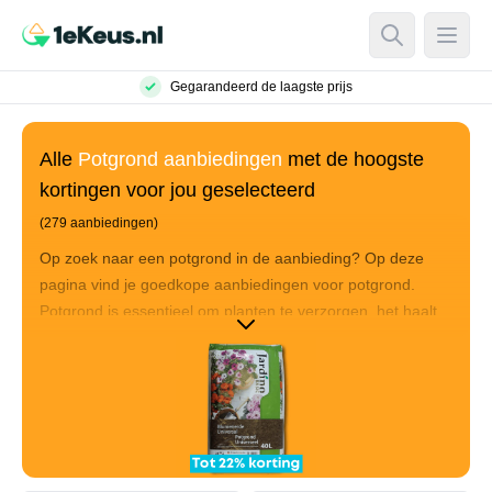
Open Searc
Open
Gegarandeerd de laagste prijs
Alle
Potgrond aanbiedingen
met de hoogste
kortingen voor jou geselecteerd
(279 aanbiedingen)
Op zoek naar een potgrond in de aanbieding? Op deze
pagina vind je goedkope aanbiedingen voor potgrond.
Potgrond is essentieel om planten te verzorgen, het haalt
namelijk het beste in je planten naar boven. Goed potgrond
is net zo belangrijk als het geven van water. Met potgrond
groeien je planten optimaal en komen ze aan voldoende
voeddingstoffen. Hieronder verzamelen we alle potgrond
aanbiedingen van winkels en webshops.