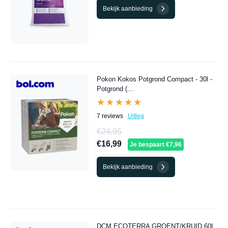
Bekijk aanbieding
Pokon Kokos Potgrond Compact - 30l -
Potgrond (...
★★★★★
★★★★★
7 reviews
Uitleg
€24,95
€16,99
Je bespaart €7,96
Bekijk aanbieding
DCM ECOTERRA GROENT/KRUID 60L