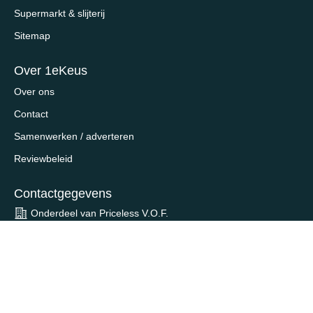
Supermarkt & slijterij
Sitemap
Over 1eKeus
Over ons
Contact
Samenwerken / adverteren
Reviewbeleid
Contactgegevens
Onderdeel van Priceless V.O.F.
Schiekade 123E
3033 BK, Rotterdam
contact@1ekeus.nl