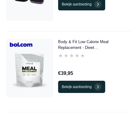
Bekijk aanbieding
Body & Fit Low Calorie Meal
Replacement - Dieet...
★★★★★
★★★★★
€39,95
Bekijk aanbieding