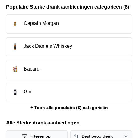
Hieronder vind je een compleet overzicht van de beste
Populaire Sterke drank aanbiedingen categorieën (8)
Sterke drank aanbiedingen van dit moment.
Captain Morgan
Jack Daniels Whiskey
Bacardi
Gin
+ Toon alle populaire (
8
) categorieën
Alle Sterke drank aanbiedingen
Filteren op