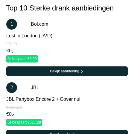
Top 10 Sterke drank aanbiedingen
1
Bol.com
Lost In London (DVD)
€9,99
€0,-
Je bespaart €9,99
Bekijk aanbieding
2
JBL
JBL Partybox Encore 2 + Cover null
€317,28
€0,-
Je bespaart €317,28