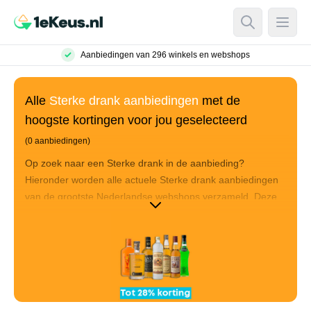
Open Searc
Open
Aanbiedingen van 296 winkels en webshops
Alle
Sterke drank aanbiedingen
met de
hoogste kortingen voor jou geselecteerd
(0 aanbiedingen)
Op zoek naar een Sterke drank in de aanbieding?
Hieronder worden alle actuele Sterke drank aanbiedingen
van de grootste Nederlandse webshops verzameld. Deze
Sterke drank aanbiedingen worden gesorteerd op basis
van hoe goed de aanbiedingen zijn. Hierbij wordt er
gekeken naar de product reviews, de hoogte van de
korting en de prijs die je uiteindelijk betaalt. Sorteer op prijs
om de goedkoopste Sterke drank aanbiedingen te bekijken
of ga de top-10 af voor de beste Sterke drank deals.