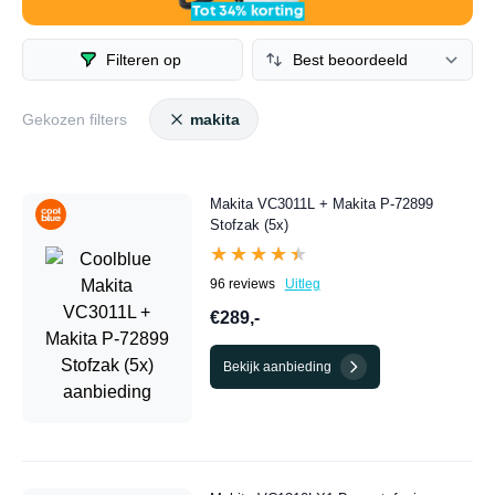
aanbiedingen te bekijken of ga de top-10 af voor de beste
Makita stofzuiger deals. Hieronder vind je een compleet
Filteren op
overzicht van de beste Makita stofzuiger aanbiedingen van
dit moment.
Gekozen filters
makita
Makita VC3011L + Makita P-72899
Stofzak (5x)
★★★★★
★★★★★
96 reviews
Uitleg
€289,-
Bekijk aanbieding