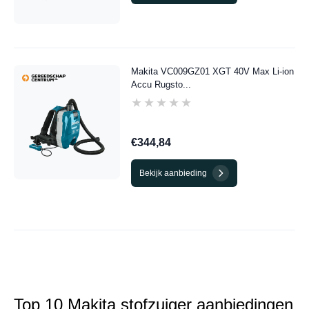
Makita VC009GZ01 XGT 40V Max Li-ion
Accu Rugsto...
★★★★★
★★★★★
€344,84
Bekijk aanbieding
Top 10 Makita stofzuiger aanbiedingen