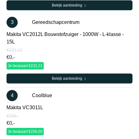
Bekijk aanbieding
3
Gereedschapcentrum
Makita VC2012L Bouwstofzuiger - 1000W - L-klasse -
15L
€232,21
€0,-
Je bespaart €232,21
Bekijk aanbieding
4
Coolblue
Makita VC3011L
€256,-
€0,-
Je bespaart €256,00