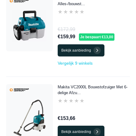
Alles-/bouwst...
★★★★★
★★★★★
€172,99
€159,99
Je bespaart €13,00
Bekijk aanbieding
Vergelijk 9 winkels
Makita VC2000L Bouwstofzuiger Met 6-
delige Afzu...
★★★★★
★★★★★
€153,66
Bekijk aanbieding