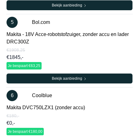
Bekijk aanbieding
5
Bol.com
Makita - 18V Acce-robotstofzuiger, zonder accu en lader
DRC300Z
€1908,25
€1845,-
Je bespaart €63,25
Bekijk aanbieding
6
Coolblue
Makita DVC750LZX1 (zonder accu)
€180,-
€0,-
Je bespaart €180,00