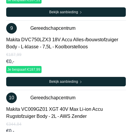
Je bespaart €187,31
Bekijk aanbieding
9
Gereedschapcentrum
Makita DVC750LZX3 18V Accu Alles-/bouwstofzuiger
Body - L-klasse - 7,5L - Koolborstelloos
€187,99
€0,-
Je bespaart €187,99
Bekijk aanbieding
10
Gereedschapcentrum
Makita VC009GZ01 XGT 40V Max Li-ion Accu
Rugstofzuiger Body - 2L - AWS Zender
€344,84
€0,-