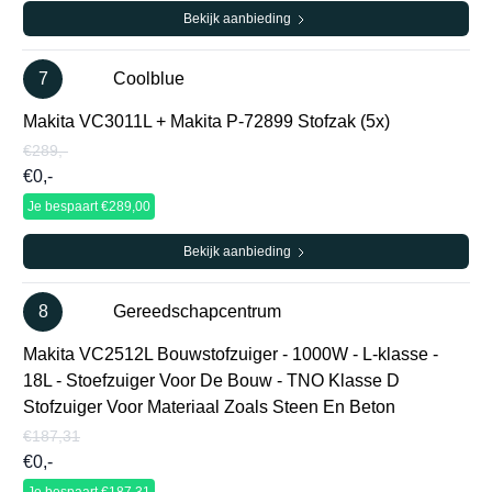
Bekijk aanbieding
7
Coolblue
Makita VC3011L + Makita P-72899 Stofzak (5x)
€289,-
€0,-
Je bespaart €289,00
Bekijk aanbieding
8
Gereedschapcentrum
Makita VC2512L Bouwstofzuiger - 1000W - L-klasse -
18L - Stoefzuiger Voor De Bouw - TNO Klasse D
Stofzuiger Voor Materiaal Zoals Steen En Beton
€187,31
€0,-