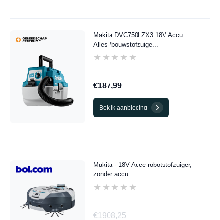
Makita DVC750LZX3 18V Accu
Alles-/bouwstofzuige...
★★★★★
★★★★★
€187,99
Bekijk aanbieding
Makita - 18V Acce-robotstofzuiger,
zonder accu ...
★★★★★
★★★★★
€1908,25