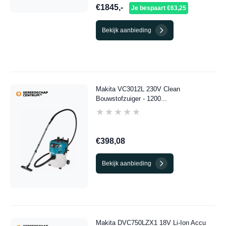
€1845,-
Je bespaart €63,25
Bekijk aanbieding
Makita VC3012L 230V Clean
Bouwstofzuiger - 1200...
★★★★★
★★★★★
€398,08
Bekijk aanbieding
Makita DVC750LZX1 18V Li-Ion Accu