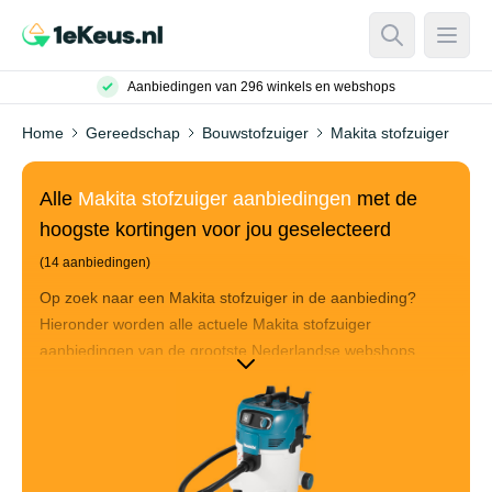
Open Searc
Open
Aanbiedingen van 296 winkels en webshops
Home
Gereedschap
Bouwstofzuiger
Makita stofzuiger
Alle
Makita stofzuiger aanbiedingen
met de
hoogste kortingen voor jou geselecteerd
(14 aanbiedingen)
Op zoek naar een Makita stofzuiger in de aanbieding?
Hieronder worden alle actuele Makita stofzuiger
aanbiedingen van de grootste Nederlandse webshops
verzameld. Deze Makita stofzuiger aanbiedingen worden
gesorteerd op basis van hoe goed de aanbiedingen zijn.
Hierbij wordt er gekeken naar de product reviews, de
hoogte van de korting en de prijs die je uiteindelijk betaalt.
Sorteer op prijs om de goedkoopste Makita stofzuiger