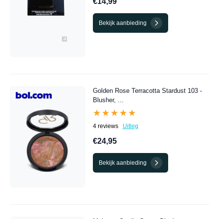
€14,99
Bekijk aanbieding
Golden Rose Terracotta Stardust 103 -
Blusher, ...
★★★★★
★★★★★
4 reviews
Uitleg
€24,95
Bekijk aanbieding