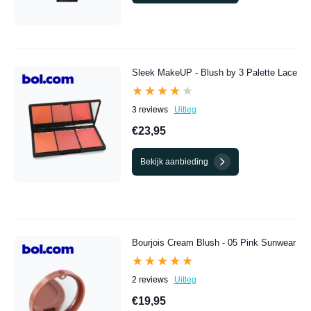
Sleek MakeUP - Blush by 3 Palette Lace
★★★★★
★★★★★
3 reviews
Uitleg
€23,95
Bekijk aanbieding
Bourjois Cream Blush - 05 Pink Sunwear
★★★★★
★★★★★
2 reviews
Uitleg
€19,95