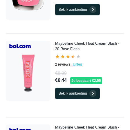
Bekijk aanbieding
Maybelline Cheek Heat Cream Blush -
20 Rose Flash
★★★★★
★★★★★
2 reviews
Uitleg
€8,99
€6,44
Je bespaart €2,55
Bekijk aanbieding
Maybelline Cheek Heat Cream Blush -