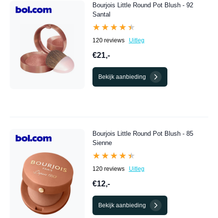
overzicht van de beste Blush aanbiedingen van dit
Bourjois Little Round Pot Blush - 92
moment.
Santal
★★★★★
★★★★★
120 reviews
Uitleg
€21,-
Bekijk aanbieding
Bourjois Little Round Pot Blush - 85
Sienne
★★★★★
★★★★★
120 reviews
Uitleg
€12,-
Bekijk aanbieding