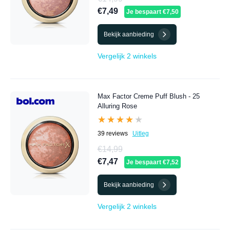
€7,49
Je bespaart €7,50
Bekijk aanbieding
Vergelijk 2 winkels
Max Factor Creme Puff Blush - 25
Alluring Rose
★★★★★
★★★★★
39 reviews
Uitleg
€14,99
€7,47
Je bespaart €7,52
Bekijk aanbieding
Vergelijk 2 winkels