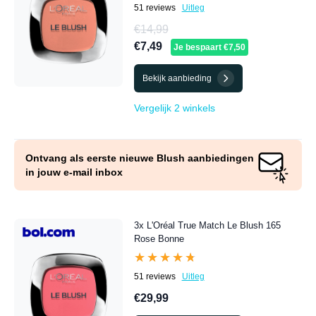
51 reviews
Uitleg
€14,99
€7,49
Je bespaart €7,50
Bekijk aanbieding
Vergelijk 2 winkels
Ontvang als eerste nieuwe Blush aanbiedingen
in jouw e-mail inbox
3x L'Oréal True Match Le Blush 165
Rose Bonne
★★★★★
★★★★★
51 reviews
Uitleg
€29,99