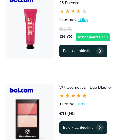
25 Fuchsia ...
★★★★★
★★★★★
2 reviews
Uitleg
€8,75
€6,78
Je bespaart €1,97
Bekijk aanbieding
W7 Cosmetics - Duo Blusher
★★★★★
★★★★★
1 review
Uitleg
€10,95
Bekijk aanbieding