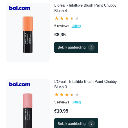
L´oreal - Infallible Blush Paint Chubby
Blush 4...
★★★★★
★★★★★
5 reviews
Uitleg
€8,35
Bekijk aanbieding
L'Oreal - Infallible Blush Paint Chubby
Blush 3...
★★★★★
★★★★★
5 reviews
Uitleg
€10,95
Bekijk aanbieding