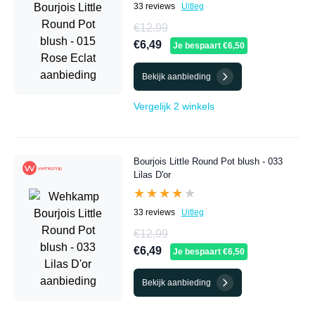
33 reviews
Uitleg
€12,99
€6,49
Je bespaart €6,50
Bekijk aanbieding
Vergelijk 2 winkels
Bourjois Little Round Pot blush - 033
Lilas D'or
★★★★★
★★★★★
33 reviews
Uitleg
€12,99
€6,49
Je bespaart €6,50
Bekijk aanbieding