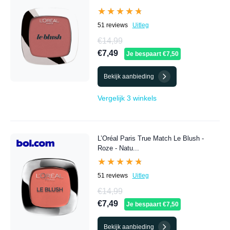
★★★★★
★★★★★
51 reviews
Uitleg
€14,99
€7,49
Je bespaart €7,50
Bekijk aanbieding
Vergelijk 3 winkels
L’Oréal Paris True Match Le Blush -
Roze - Natu...
★★★★★
★★★★★
51 reviews
Uitleg
€14,99
€7,49
Je bespaart €7,50
Bekijk aanbieding