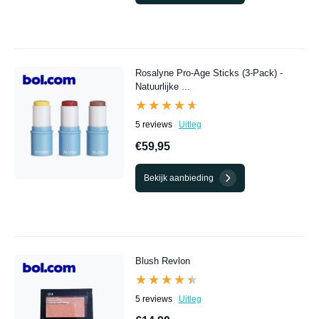
Rosalyne Pro-Age Sticks (3-Pack) -
Natuurlijke ...
★★★★★
★★★★★
5 reviews
Uitleg
€59,95
Bekijk aanbieding
Blush Revlon
★★★★★
★★★★★
5 reviews
Uitleg