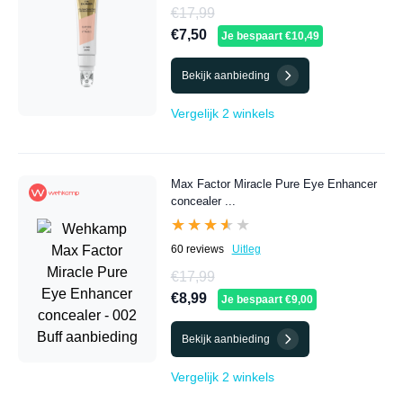
€17,99
€7,50
Je bespaart €10,49
Bekijk aanbieding
Vergelijk 2 winkels
Max Factor Miracle Pure Eye Enhancer
concealer ...
★★★★★
★★★★★
60 reviews
Uitleg
€17,99
€8,99
Je bespaart €9,00
Bekijk aanbieding
Vergelijk 2 winkels