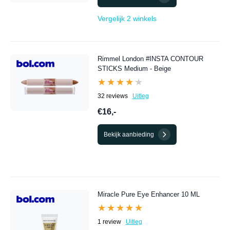
Vergelijk 2 winkels
Rimmel London #INSTA CONTOUR
STICKS Medium - Beige
★★★★★
★★★★★
32 reviews
Uitleg
€16,-
Bekijk aanbieding
Miracle Pure Eye Enhancer 10 ML
★★★★★
★★★★★
1 review
Uitleg