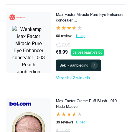
Max Factor Miracle Pure Eye Enhancer
concealer ...
★★★★★
★★★★★
60 reviews
Uitleg
€17,99
€8,99
Je bespaart €9,00
Bekijk aanbieding
Vergelijk 2 winkels
Max Factor Creme Puff Blush - 010
Nude Mauve
★★★★★
★★★★★
39 reviews
Uitleg
€14,99