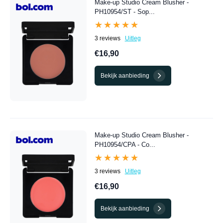
Make-up Studio Cream Blusher -
PH10954/ST - Sop...
★★★★★
★★★★★
3 reviews
Uitleg
€16,90
Bekijk aanbieding
Make-up Studio Cream Blusher -
PH10954/CPA - Co...
★★★★★
★★★★★
3 reviews
Uitleg
€16,90
Bekijk aanbieding