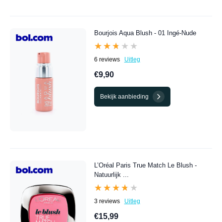
Bourjois Aqua Blush - 01 Ingé-Nude
★★★★★
★★★★★
6 reviews
Uitleg
€9,90
Bekijk aanbieding
L’Oréal Paris True Match Le Blush -
Natuurlijk ...
★★★★★
★★★★★
3 reviews
Uitleg
€15,99