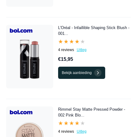
L'Oréal - Infaillible Shaping Stick Blush -
001...
★★★★★
★★★★★
4 reviews
Uitleg
€15,95
Bekijk aanbieding
Rimmel Stay Matte Pressed Powder -
002 Pink Blo...
★★★★★
★★★★★
4 reviews
Uitleg