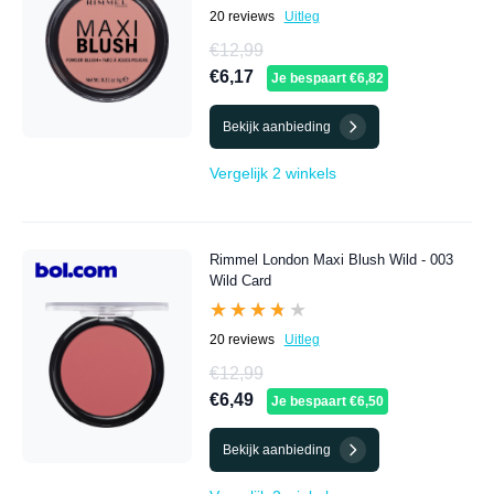
20 reviews
Uitleg
€12,99
€6,17
Je bespaart €6,82
Bekijk aanbieding
Vergelijk 2 winkels
Rimmel London Maxi Blush Wild - 003
Wild Card
★★★★★
★★★★★
20 reviews
Uitleg
€12,99
€6,49
Je bespaart €6,50
Bekijk aanbieding