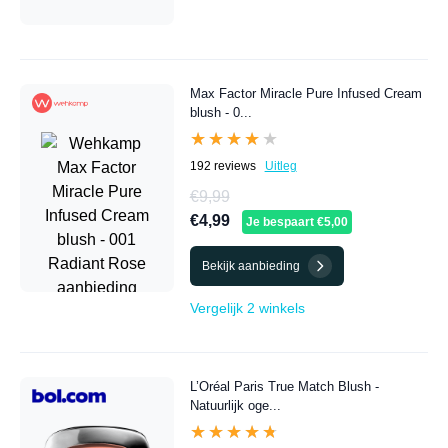
Max Factor Miracle Pure Infused Cream
blush - 0...
★★★★★
★★★★★
192 reviews
Uitleg
€9,99
€4,99
Je bespaart €5,00
Bekijk aanbieding
Vergelijk 2 winkels
L’Oréal Paris True Match Blush -
Natuurlijk oge...
★★★★★
★★★★★