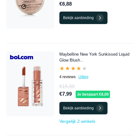
€6,88
Bekijk aanbieding
Maybelline New York Sunkissed Liquid
Glow Blush...
★★★★★
★★★★★
4 reviews
Uitleg
€15,99
€7,99
Je bespaart €8,00
Bekijk aanbieding
Vergelijk 2 winkels