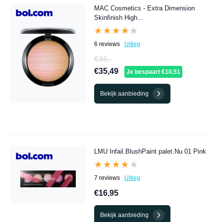
MAC Cosmetics - Extra Dimension
Skinfinish High...
★★★★★
★★★★★
6 reviews
Uitleg
€46,-
€35,49
Je bespaart €10,51
Bekijk aanbieding
LMU Infail.BlushPaint palet.Nu 01 Pink
★★★★★
★★★★★
7 reviews
Uitleg
€16,95
Bekijk aanbieding