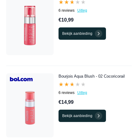
★★★★★
★★★★★
6 reviews
Uitleg
€10,99
Bekijk aanbieding
Bourjois Aqua Blush - 02 Cocoricorail
★★★★★
★★★★★
6 reviews
Uitleg
€14,99
Bekijk aanbieding