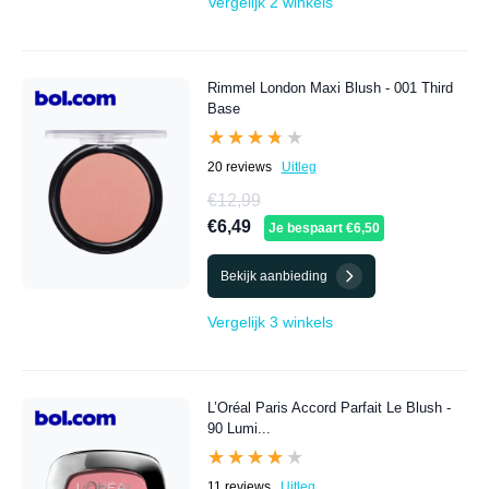
Vergelijk 2 winkels
Rimmel London Maxi Blush - 001 Third
Base
★★★★★
★★★★★
20 reviews
Uitleg
€12,99
€6,49
Je bespaart €6,50
Bekijk aanbieding
Vergelijk 3 winkels
L’Oréal Paris Accord Parfait Le Blush -
90 Lumi...
★★★★★
★★★★★
11 reviews
Uitleg