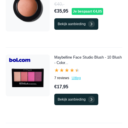
€40,-
€35,95
Je bespaart €4,05
Bekijk aanbieding
Maybelline Face Studio Blush - 10 Blush
- Color...
★★★★★
★★★★★
7 reviews
Uitleg
€17,95
Bekijk aanbieding