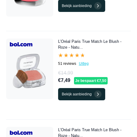
Bekijk aanbieding
L’Oréal Paris True Match Le Blush -
Roze - Natu...
★★★★★
★★★★★
51 reviews
Uitleg
€14,99
€7,49
Je bespaart €7,50
Bekijk aanbieding
L’Oréal Paris True Match Le Blush -
Roze - Natu...