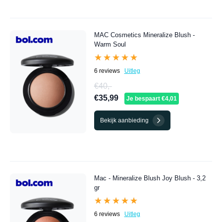
MAC Cosmetics Mineralize Blush -
Warm Soul
★★★★★
★★★★★
6 reviews
Uitleg
€40,-
€35,99
Je bespaart €4,01
Bekijk aanbieding
Mac - Mineralize Blush Joy Blush - 3,2
gr
★★★★★
★★★★★
6 reviews
Uitleg