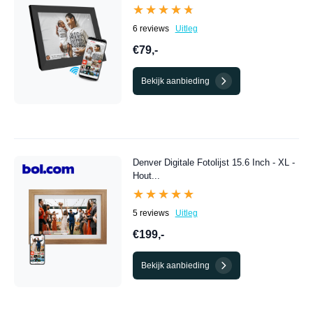
★★★★★
★★★★★
6 reviews
Uitleg
€79,-
Bekijk aanbieding
Denver Digitale Fotolijst 15.6 Inch - XL -
Hout...
★★★★★
★★★★★
5 reviews
Uitleg
€199,-
Bekijk aanbieding