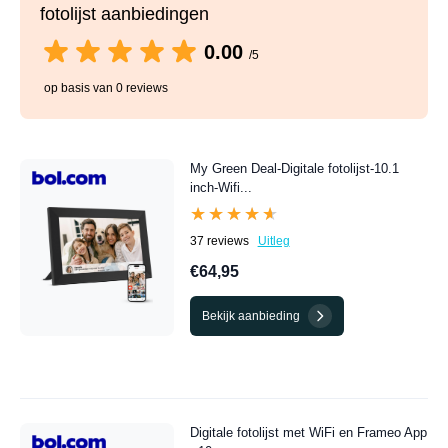
fotolijst aanbiedingen
0.00
/5
op basis van 0 reviews
My Green Deal-Digitale fotolijst-10.1
inch-Wifi...
★★★★★
★★★★★
37 reviews
Uitleg
€64,95
Bekijk aanbieding
Digitale fotolijst met WiFi en Frameo App