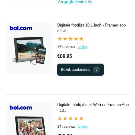
Vergelijk 3 winkels
Digitale fotolijst 10,1 inch - Frameo app
en wi...
★★★★★
★★★★★
15 reviews
Uitleg
€89,95
Bekijk aanbieding
Digitale fotolijst met WiFi en Frameo App
- 10....
★★★★★
★★★★★
14 reviews
Uitleg