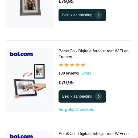
€79,95
Bekijk aanbieding
Pora&Co - Digitale fotolijst met WiFi en
Frameo...
★★★★★
★★★★★
130 reviews
Uitleg
€79,95
Bekijk aanbieding
Vergelijk 3 winkels
Pora&Co - Digitale fotolijst met WiFi en