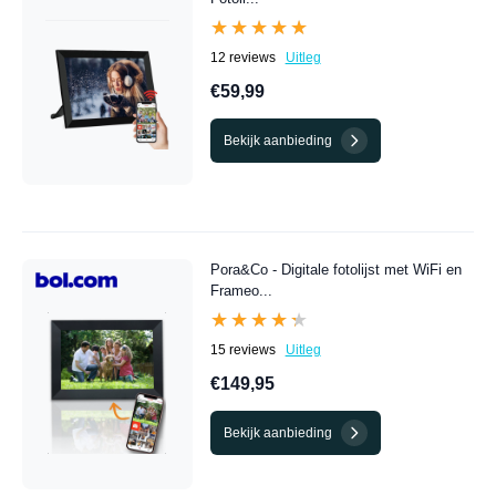
★★★★★
★★★★★
12 reviews
Uitleg
€59,99
Bekijk aanbieding
Pora&Co - Digitale fotolijst met WiFi en
Frameo...
★★★★★
★★★★★
15 reviews
Uitleg
€149,95
Bekijk aanbieding