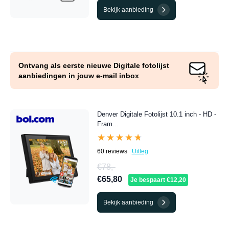
Bekijk aanbieding
Ontvang als eerste nieuwe Digitale fotolijst
aanbiedingen in jouw e-mail inbox
Denver Digitale Fotolijst 10.1 inch - HD -
Fram...
★★★★★
★★★★★
60 reviews
Uitleg
€78,-
€65,80
Je bespaart €12,20
Bekijk aanbieding