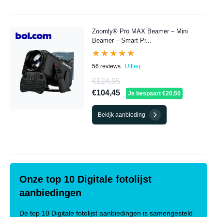
Zoomly® Pro MAX Beamer – Mini
Beamer – Smart Pr...
★★★★★
★★★★★
56 reviews
Uitleg
€124,95
€104,45
Je bespaart €20,50
Bekijk aanbieding
Onze top 10 Digitale fotolijst
aanbiedingen
De top 10 Digitale fotolijst aanbiedingen is samengesteld