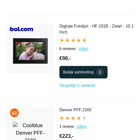
Digitale Fotolijst - HF-101B - Zwart - 10.1
Inch
★★★★★
★★★★★
6 reviews
Uitleg
€98,-
Bekijk aanbieding
Vergelijk 5 winkels
Denver PFF-2160
★★★★★
★★★★★
1 review
Uitleg
€223,-