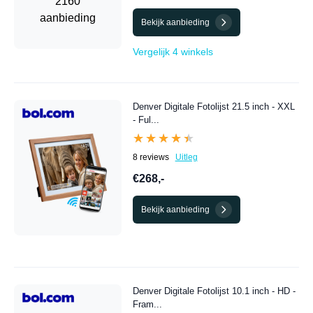
Bekijk aanbieding
Vergelijk 4 winkels
Denver Digitale Fotolijst 21.5 inch - XXL
- Ful...
★★★★★
★★★★★
8 reviews
Uitleg
€268,-
Bekijk aanbieding
Denver Digitale Fotolijst 10.1 inch - HD -
Fram...