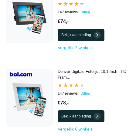
★★★★★
★★★★★
147 reviews
Uitleg
€74,-
Bekijk aanbieding
Vergelijk 7 winkels
Denver Digitale Fotolijst 10.1 Inch - HD -
Fram...
★★★★★
★★★★★
147 reviews
Uitleg
€78,-
Bekijk aanbieding
Vergelijk 6 winkels