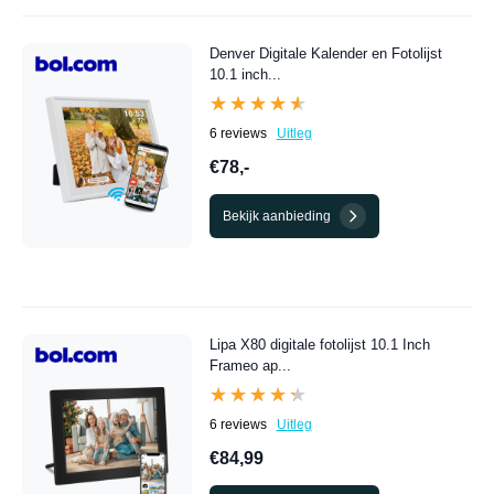
Denver Digitale Kalender en Fotolijst
10.1 inch...
★★★★★
★★★★★
6 reviews
Uitleg
€78,-
Bekijk aanbieding
Lipa X80 digitale fotolijst 10.1 Inch
Frameo ap...
★★★★★
★★★★★
6 reviews
Uitleg
€84,99