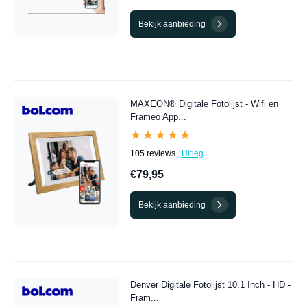
Bekijk aanbieding
MAXEON® Digitale Fotolijst - Wifi en
Frameo App...
★★★★★
★★★★★
105 reviews
Uitleg
€79,95
Bekijk aanbieding
Denver Digitale Fotolijst 10.1 Inch - HD -
Fram...