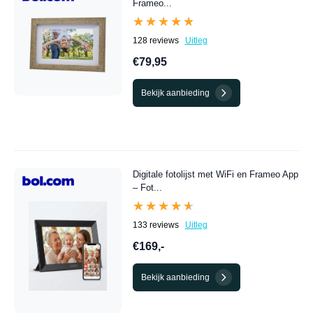
Frameo...
★★★★★
★★★★★
128 reviews
Uitleg
€79,95
Bekijk aanbieding
Digitale fotolijst met WiFi en Frameo App
– Fot...
★★★★★
★★★★★
133 reviews
Uitleg
€169,-
Bekijk aanbieding