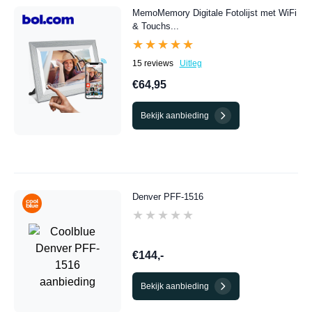
MemoMemory Digitale Fotolijst met WiFi
& Touchs...
★★★★★
★★★★★
15 reviews
Uitleg
€64,95
Bekijk aanbieding
Denver PFF-1516
★★★★★
★★★★★
€144,-
Bekijk aanbieding