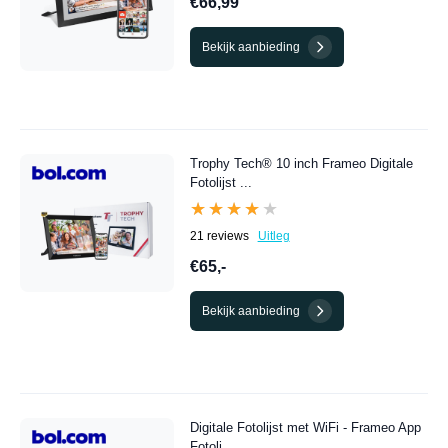
€66,99
Bekijk aanbieding
Trophy Tech® 10 inch Frameo Digitale
Fotolijst ...
★★★★★
★★★★★
21 reviews
Uitleg
€65,-
Bekijk aanbieding
Digitale Fotolijst met WiFi - Frameo App
Fotoli...