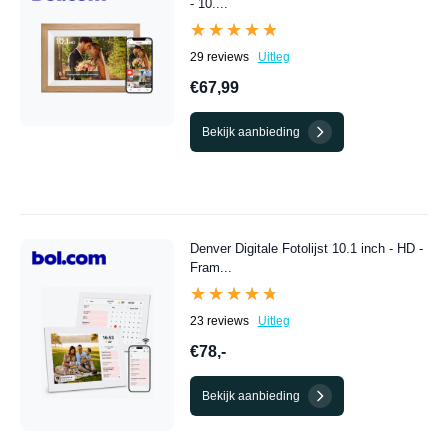
- 10....
★★★★★
★★★★★
29 reviews
Uitleg
€67,99
Bekijk aanbieding
Denver Digitale Fotolijst 10.1 inch - HD -
Fram...
★★★★★
★★★★★
23 reviews
Uitleg
€78,-
Bekijk aanbieding