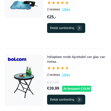
★★★★★
★★★★★
2 reviews
Uitleg
€25,-
Bekijk aanbieding
Inklapbare ronde bijzettafel van glas van
metaa...
★★★★★
★★★★★
2 reviews
Uitleg
€59,95
€39,99
Je bespaart €19,96
Bekijk aanbieding