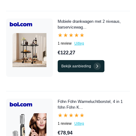
Mobiele drankwagen met 2 niveaus,
barservicewag...
★★★★★
★★★★★
1 review
Uitleg
€122,27
Bekijk aanbieding
Föhn Föhn Warmeluchtborstel, 4 in 1
föhn Föhn K...
★★★★★
★★★★★
1 review
Uitleg
€78,94