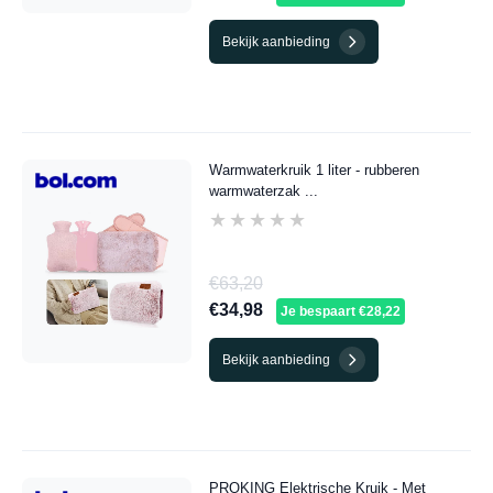
Bekijk aanbieding
Warmwaterkruik 1 liter - rubberen
warmwaterzak ...
★★★★★
★★★★★
€63,20
€34,98
Je bespaart €28,22
Bekijk aanbieding
PROKING Elektrische Kruik - Met