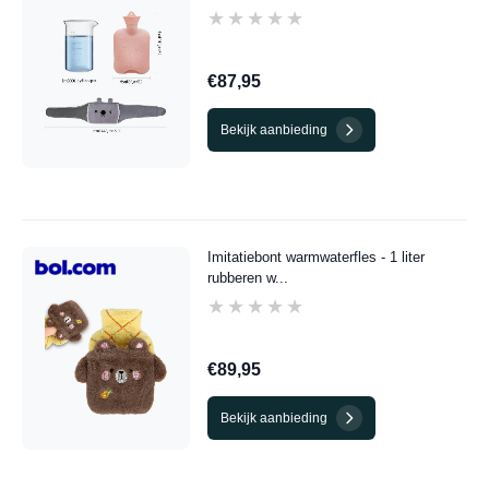
★★★★★
★★★★★
€87,95
Bekijk aanbieding
Imitatiebont warmwaterfles - 1 liter
rubberen w...
★★★★★
★★★★★
€89,95
Bekijk aanbieding