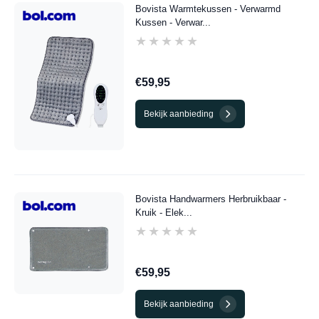
Bovista Warmtekussen - Verwarmd
Kussen - Verwar...
★★★★★
★★★★★
€59,95
Bekijk aanbieding
Bovista Handwarmers Herbruikbaar -
Kruik - Elek...
★★★★★
★★★★★
€59,95
Bekijk aanbieding