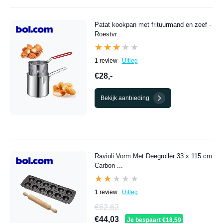
Patat kookpan met frituurmand en zeef -
Roestvr...
★★★★★
★★★★★
1 review
Uitleg
€28,-
Bekijk aanbieding
Ravioli Vorm Met Deegroller 33 x 115 cm
Carbon ...
★★★★★
★★★★★
1 review
Uitleg
€62,62
€44,03
Je bespaart €18,59