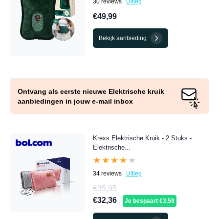
30 reviews
Uitleg
€49,99
Bekijk aanbieding
Ontvang als eerste nieuwe Elektrische kruik
aanbiedingen in jouw e-mail inbox
Krexs Elektrische Kruik - 2 Stuks -
Elektrische...
★★★★★
★★★★★
34 reviews
Uitleg
€35,95
€32,36
Je bespaart €3,59