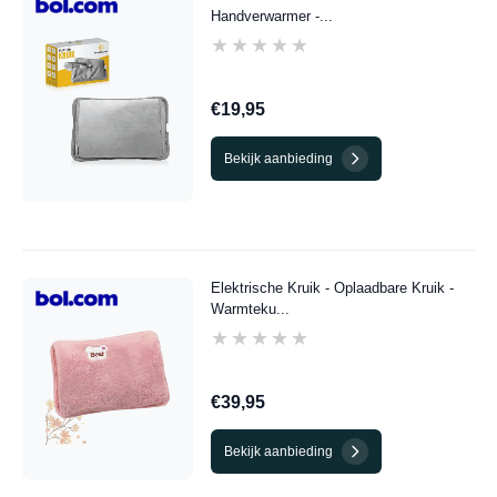
Handverwarmer -...
★★★★★
★★★★★
€19,95
Bekijk aanbieding
Elektrische Kruik - Oplaadbare Kruik -
Warmteku...
★★★★★
★★★★★
€39,95
Bekijk aanbieding