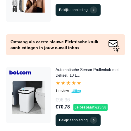
Bekijk aanbieding
Ontvang als eerste nieuwe Elektrische kruik
aanbiedingen in jouw e-mail inbox
Automatische Sensor Prullenbak met
Deksel, 10 L...
★★★★★
★★★★★
1 review
Uitleg
€96,36
€70,78
Je bespaart €25,58
Bekijk aanbieding