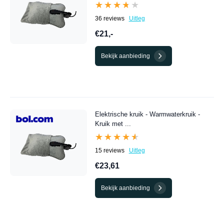
★★★★★
★★★★★
36 reviews
Uitleg
€21,-
Bekijk aanbieding
Elektrische kruik - Warmwaterkruik -
Kruik met ...
★★★★★
★★★★★
15 reviews
Uitleg
€23,61
Bekijk aanbieding