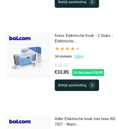
Bekijk aanbieding
Krexs Elektrische Kruik - 2 Stuks -
Elektrische...
★★★★★
★★★★★
34 reviews
Uitleg
€39,95
€33,95
Je bespaart €6,00
Bekijk aanbieding
Adler Elektrische kruik met hoes AD
7427 - Warm...