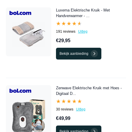
Elektrische kruik deals. Hieronder vind je een compleet
overzicht van de beste Elektrische kruik aanbiedingen van
Luxema Elektrische Kruik - Met
dit moment.
Handverwarmer - ...
★★★★★
★★★★★
191 reviews
Uitleg
€29,95
Bekijk aanbieding
Zenwave Elektrische Kruik met Hoes -
Digitaal D...
★★★★★
★★★★★
30 reviews
Uitleg
€49,99
Bekijk aanbieding