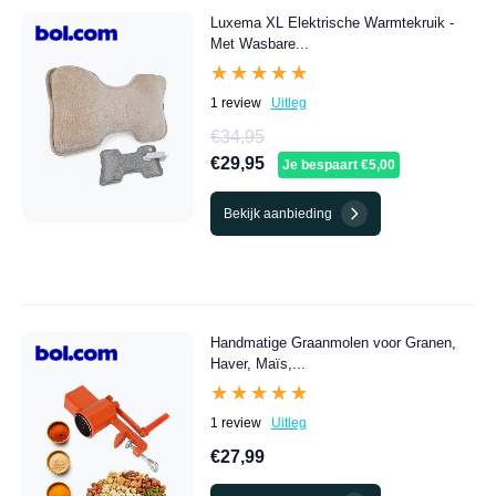
Luxema XL Elektrische Warmtekruik -
Met Wasbare...
★★★★★
★★★★★
1 review
Uitleg
€34,95
€29,95
Je bespaart €5,00
Bekijk aanbieding
Handmatige Graanmolen voor Granen,
Haver, Maïs,...
★★★★★
★★★★★
1 review
Uitleg
€27,99