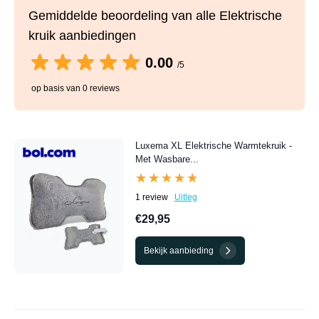
Gemiddelde beoordeling van alle Elektrische
kruik aanbiedingen
0.00
/5
op basis van 0 reviews
Luxema XL Elektrische Warmtekruik -
Met Wasbare...
★★★★★
★★★★★
1 review
Uitleg
€29,95
Bekijk aanbieding