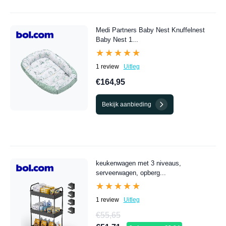
Medi Partners Baby Nest Knuffelnest
Baby Nest 1...
★★★★★
★★★★★
1 review
Uitleg
€164,95
Bekijk aanbieding
keukenwagen met 3 niveaus,
serveerwagen, opberg...
★★★★★
★★★★★
1 review
Uitleg
€55,65