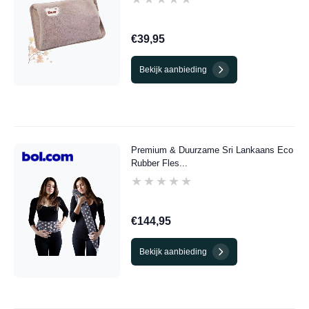
€39,95
Bekijk aanbieding
Premium & Duurzame Sri Lankaans Eco
Rubber Fles...
★★★★★
★★★★★
€144,95
Bekijk aanbieding