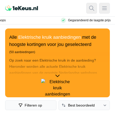
Open Searc
Open
Gegarandeerd de laagste prijs
Alle
Elektrische kruik aanbiedingen
met de
hoogste kortingen voor jou geselecteerd
(50 aanbiedingen)
Op zoek naar een Elektrische kruik in de aanbieding?
Hieronder worden alle actuele Elektrische kruik
aanbiedingen van de grootste Nederlandse webshops
verzameld. Deze Elektrische kruik aanbiedingen worden
gesorteerd op basis van hoe goed de aanbiedingen zijn.
Hierbij wordt er gekeken naar de product reviews, de
hoogte van de korting en de prijs die je uiteindelijk betaalt.
Sorteer op prijs om de goedkoopste Elektrische kruik
Filteren op
aanbiedingen te bekijken of ga de top-10 af voor de beste