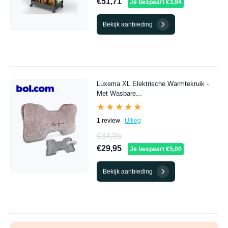
€51,71
Je bespaart €3,94
Bekijk aanbieding
Luxema XL Elektrische Warmtekruik -
Met Wasbare...
★★★★★
★★★★★
1 review
Uitleg
€34,95
€29,95
Je bespaart €5,00
Bekijk aanbieding