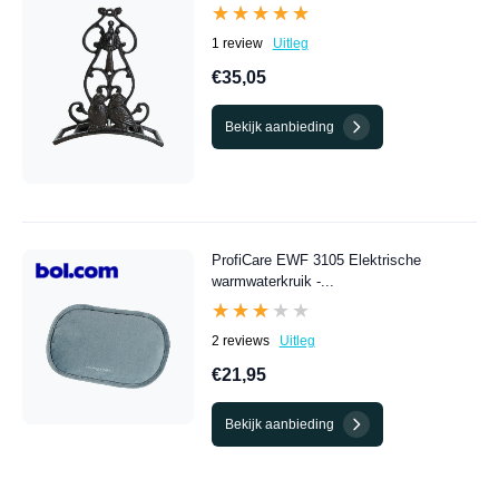
★★★★★
★★★★★
1 review
Uitleg
€35,05
Bekijk aanbieding
ProfiCare EWF 3105 Elektrische
warmwaterkruik -...
★★★★★
★★★★★
2 reviews
Uitleg
€21,95
Bekijk aanbieding