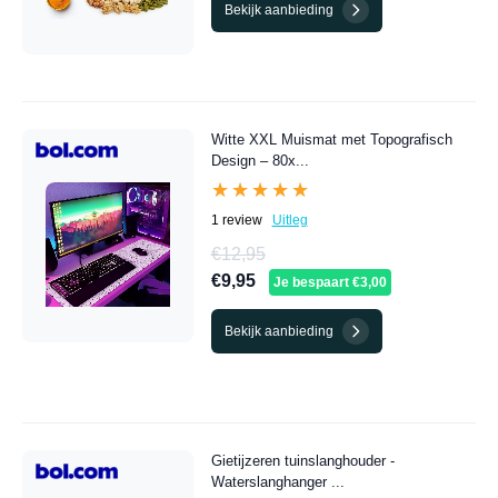
Bekijk aanbieding
Witte XXL Muismat met Topografisch
Design – 80x...
★★★★★
★★★★★
1 review
Uitleg
€12,95
€9,95
Je bespaart €3,00
Bekijk aanbieding
Gietijzeren tuinslanghouder -
Waterslanghanger ...