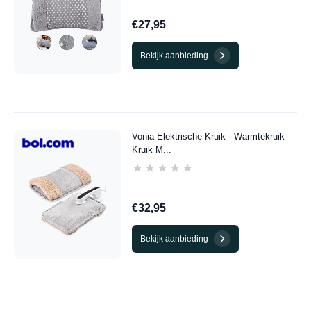
€27,95
Bekijk aanbieding
Vonia Elektrische Kruik - Warmtekruik -
Kruik M...
★★★★★
★★★★★
€32,95
Bekijk aanbieding