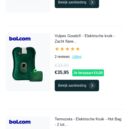
Bekijk aanbieding
Vulpes Goods® - Elektrische kruik -
Zacht flane...
★★★★★
★★★★★
2 reviews
Uitleg
€39,95
€35,95
Je bespaart €4,00
Bekijk aanbieding
Termozeta - Elektrische Kruik - Hot Bag
- 2 tot...