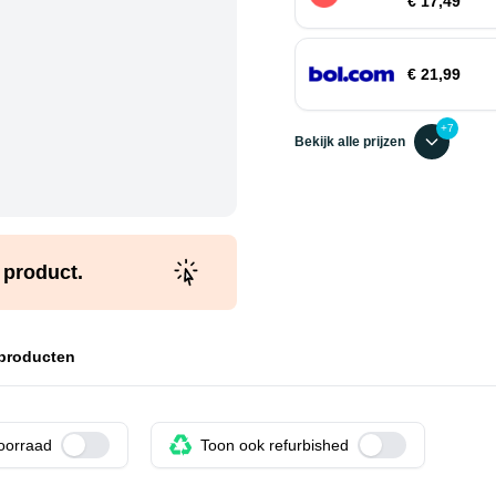
€ 17,49
€ 21,99
+7
Bekijk alle prijzen
t product.
 producten
voorraad
Use setting
Toon ook refurbished
Use setting