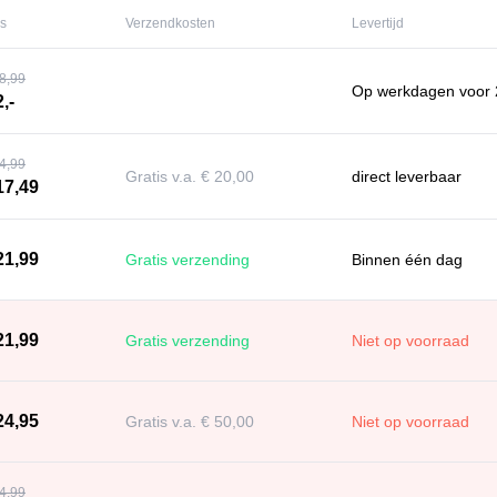
js
Verzendkosten
Levertijd
8,99
Op werkdagen voor 2
2,-
4,99
Gratis v.a. € 20,00
direct leverbaar
17,49
21,99
Gratis verzending
Binnen één dag
21,99
Gratis verzending
Niet op voorraad
24,95
Gratis v.a. € 50,00
Niet op voorraad
4,99