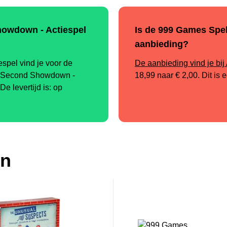
howdown - Actiespel
Is de 999 Games Spe
aanbieding?
pel vind je voor de
De aanbieding vind je bij 
20 Second Showdown -
18,99
naar
€ 2,00
. Dit is
De levertijd is: op
en