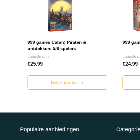
999 games Catan: Piraten &
999 gam
ontdekkers 5/6 spelers
Laagste prijs:
Laagste pr
€25,99
€24,99
Bekijk product
Populaire aanbiedingen
Categori