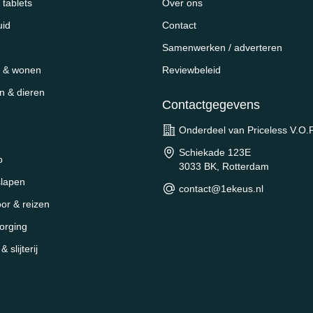
tablets
Over ons
uid
Contact
Samenwerken / adverteren
 & wonen
Reviewbeleid
en & dieren
Contactgegevens
Onderdeel van Priceless V.O.F
Schiekade 123E
o
3033 BK, Rotterdam
slapen
contact@1ekeus.nl
oor & reizen
orging
 slijterij