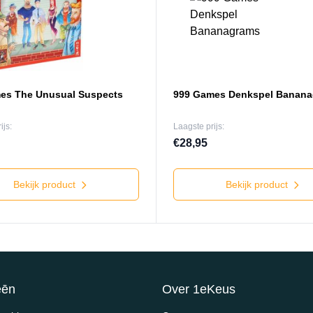
es The Unusual Suspects
999 Games Denkspel Banan
ijs:
Laagste prijs:
€28,95
Bekijk product
Bekijk product
eēn
Over 1eKeus