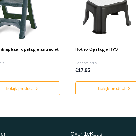
nklapbaar opstapje antraciet
Rotho Opstapje RVS
ijs:
Laagste prijs:
€17,95
Bekijk product
Bekijk product
eēn
Over 1eKeus