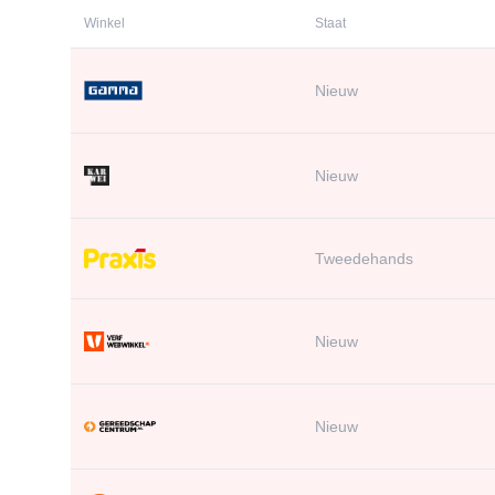
Winkel
Staat
Nieuw
Nieuw
Tweedehands
Nieuw
Nieuw