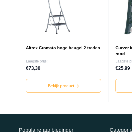
Altrex Cromato hoge beugel 2 treden
Curver i
rood
Laagste prijs:
Laagste pr
€73,30
€25,99
Bekijk product
Populaire aanbiedingen
Categori