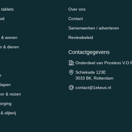
tablets
Over ons
uid
Contact
Samenwerken / adverteren
 & wonen
Reviewbeleid
en & dieren
Contactgegevens
Onderdeel van Priceless V.O.F
Schiekade 123E
o
3033 BK, Rotterdam
slapen
contact@1ekeus.nl
oor & reizen
orging
 slijterij