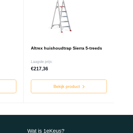
Altrex huishoudtrap Sierra 5-treeds
Laagste prijs:
€217,36
Bekijk product
Wat is 1eKeus?