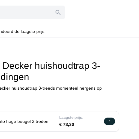
deerd de laagste prijs
e Decker huishoudtrap 3-
edingen
Decker huishoudtrap 3-treeds momenteel nergens op
Laagste prijs:
ato hoge beugel 2 treden
€ 73,30