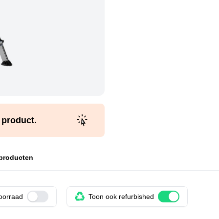
t product.
 producten
voorraad
Use setting
Toon ook refurbished
Use setting