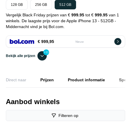
128 GB
256 GB
512 GB
Vergelijk Black Friday prijzen van €
999.95
tot €
999.95
van 1
winkels. De laagste prijs voor de Apple iPhone 13 - 512GB -
Middernacht vind je bij Bol.com.
€ 999,95
Nieuw
+11
Bekijk alle prijzen
Direct naar
Prijzen
Product informatie
Specif
Aanbod winkels
Filteren op