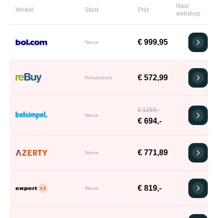
Naar
Winkel
Staat
Prijs
webshop
€ 999,95
Nieuw
€ 572,99
Refurbished
€ 1259,-
Nieuw
€ 694,-
€ 771,89
Nieuw
€ 819,-
Nieuw