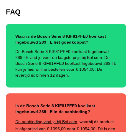
FAQ
Waar is de Bosch Serie 8 KIF81PFE0 koelkast
Ingebouwd 289 l E het goedkoopst?
De Bosch Serie 8 KIF81PFE0 koelkast Ingebouwd
289 l E vind je voor de laagste prijs bij Bol.com. De
Bosch Serie 8 KIF81PFE0 koelkast Ingebouwd 289 l E
kun je
hier online bestellen
voor €
1054,00
.
De
levertijd is: binnen 12 dagen.
Is de Bosch Serie 8 KIF81PFE0 koelkast
Ingebouwd 289 l E in de aanbieding?
De aanbieding vind je bij Bol.com
, waarbij dit product
is afgeprijsd van
€ 1095,00
naar
€ 1054,00
. Dit is een