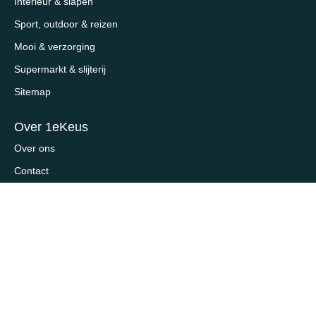
Interieur & slapen
Sport, outdoor & reizen
Mooi & verzorging
Supermarkt & slijterij
Sitemap
Over 1eKeus
Over ons
Contact
Samenwerken / adverteren
Reviewbeleid
Contactgegevens
Onderdeel van Priceless V.O.F.
Schiekade 123E
3033 BK, Rotterdam