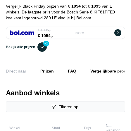
Vergelijk Black Friday prijzen van €
1054
tot €
1095
van 1
winkels. De laagste prijs voor de Bosch Serie 8 KIF81PFE0
koelkast Ingebouwd 289 l E vind je bij Bol.com.
€ 1095,-
Nieuw
€ 1054,-
+2
Bekijk alle prijzen
Direct naar
Prijzen
FAQ
Vergelijkbare produ
Aanbod winkels
Filteren op
Naar
Winkel
Staat
Prijs
webshop