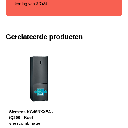
korting van
3,74%
.
Gerelateerde producten
Siemens KG49NXXEA -
iQ300 - Koel-
vriescombinatie