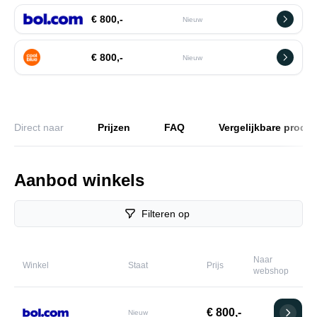
€ 800,-
Nieuw
€ 800,-
Nieuw
Direct naar
Prijzen
FAQ
Vergelijkbare produ
Aanbod winkels
Filteren op
Naar
Winkel
Staat
Prijs
webshop
€ 800,-
Nieuw