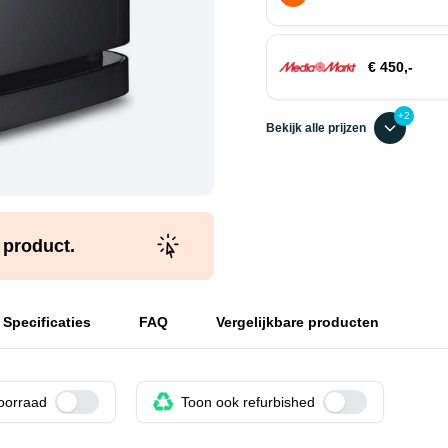
€ 450,-
+2
Bekijk alle prijzen
t product.
Specificaties
FAQ
Vergelijkbare producten
voorraad
Use setting
Toon ook refurbished
Use setting