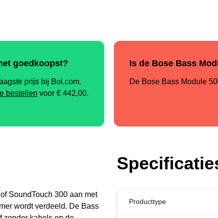
 het goedkoopst?
Is de Bose Bass Modu
agste prijs bij Bol.com.
De Bose Bass Module 500 
ne bestellen
voor €
442,00
.
Specificatie
 of SoundTouch 300 aan met
Producttype
mer wordt verdeeld. De Bass
f zonder kabels op de