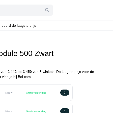
deerd de laagste prijs
dule 500 Zwart
n
n van €
442
tot €
450
van 3 winkels. De laagste prijs voor de
vind je bij Bol.com.
Nieuw
Gratis verzending
Nieuw
Gratis verzending