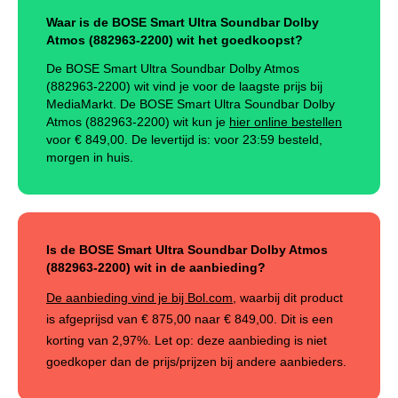
Waar is de BOSE Smart Ultra Soundbar Dolby
Atmos (882963-2200) wit het goedkoopst?
De BOSE Smart Ultra Soundbar Dolby Atmos
(882963-2200) wit vind je voor de laagste prijs bij
MediaMarkt. De BOSE Smart Ultra Soundbar Dolby
Atmos (882963-2200) wit kun je
hier online bestellen
voor €
849,00
.
De levertijd is: voor 23:59 besteld,
morgen in huis.
Is de BOSE Smart Ultra Soundbar Dolby Atmos
(882963-2200) wit in de aanbieding?
De aanbieding vind je bij Bol.com
, waarbij dit product
is afgeprijsd van
€ 875,00
naar
€ 849,00
. Dit is een
korting van
2,97%
.
Let op: deze aanbieding is niet
goedkoper dan de prijs/prijzen bij andere aanbieders.