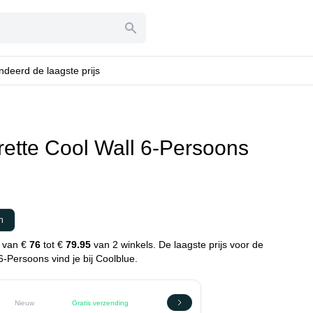
deerd de laagste prijs
rette Cool Wall 6-Persoons
n
n
n van €
76
tot €
79.95
van 2 winkels. De laagste prijs voor de
6-Persoons vind je bij Coolblue.
Nieuw
Gratis verzending