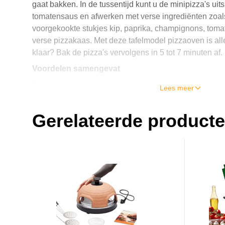
gaat bakken. In de tussentijd kunt u de minipizza's ui
tomatensaus en afwerken met verse ingrediënten zoals
voorgekookte stukjes kip, paprika, champignons, tomat
verse pizzakaas. Met deze tafelmodel pizzaoven is alles
klaar? Bak de pizza's vervolgens in 5 tot 7 minuten af.
Voordelen samengevat
Complete set voor 6 personen
Lees meer
Inclusief 6 spatels en deegring
Bakken van verse pizza's gewoon aan tafel
Gerelateerde product
Jij beslist wat er op je pizza komt en wat niet
inclusief recepten voor heerlijk pizzadeeg en smakeli