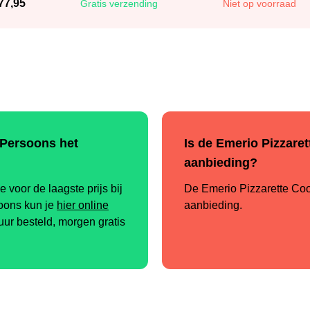
77,95
Gratis verzending
Niet op voorraad
-Persoons het
Is de Emerio Pizzaret
aanbieding?
 voor de laagste prijs bij
De Emerio Pizzarette Cool
oons kun je
hier online
aanbieding.
 uur besteld, morgen gratis