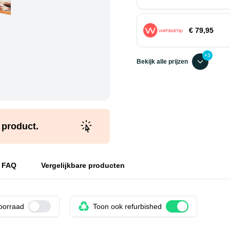
€ 79,95
+3
Bekijk alle prijzen
t product.
FAQ
Vergelijkbare producten
voorraad
Use setting
Toon ook refurbished
Use setting