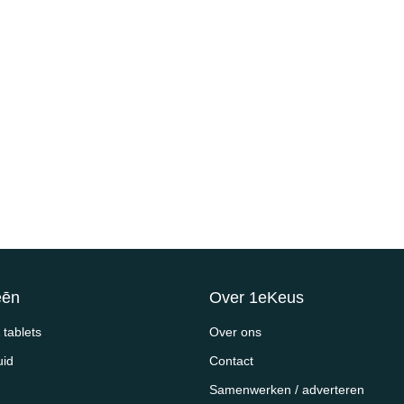
eēn
Over 1eKeus
tablets
Over ons
uid
Contact
Samenwerken / adverteren