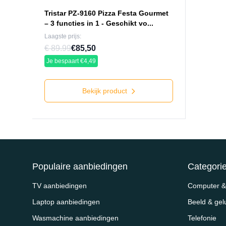
Tristar PZ-9160 Pizza Festa Gourmet
– 3 functies in 1 - Geschikt vo...
Laagste prijs:
€ 89.99
€85,50
Je bespaart €4,49
Bekijk product
Populaire aanbiedingen
Categori
TV aanbiedingen
Computer & 
Laptop aanbiedingen
Beeld & gel
Wasmachine aanbiedingen
Telefonie