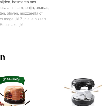
tsnijden, besmeren met
 salami, ham, tonijn, ananas,
en, olijven, mozzarella of
 mogelijk! Zijn alle pizza's
 Eet smakelijk!
en
jke tomatensaus