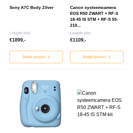
Sony A7C Body Zilver
Canon systeemcamera
EOS R50 ZWART + RF-S
18-45 IS STM + RF-S 55-
210...
Laagste prijs:
Laagste prijs:
€1899,-
€1109,-
Bekijk product
Bekijk product