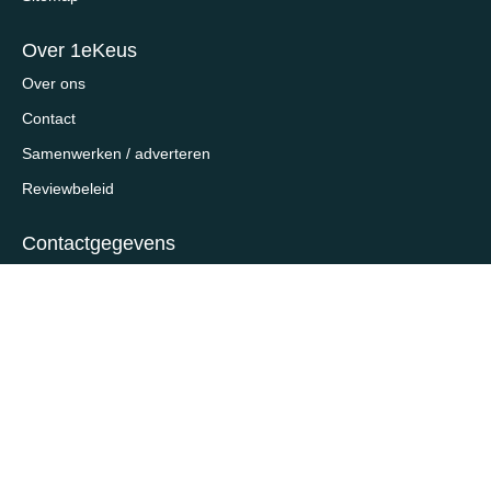
Over 1eKeus
Over ons
Contact
Samenwerken / adverteren
Reviewbeleid
Contactgegevens
Onderdeel van Priceless V.O.F.
Schiekade 123E
3033 BK, Rotterdam
contact@1ekeus.nl
Wat is 1eKeus?
1eKeus
helpt duizenden consumenten per dag bij het vinden
van de beste aanbiedingen en de laagste prijzen.