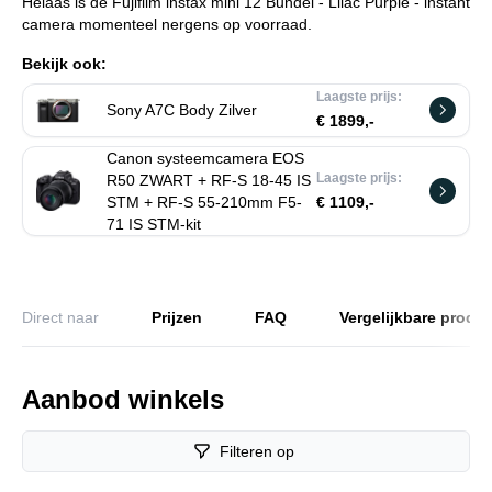
Helaas is de Fujifilm instax mini 12 Bundel - Lilac Purple - instant
camera momenteel nergens op voorraad.
Bekijk ook:
Laagste prijs:
Sony A7C Body Zilver
€ 1899,-
Canon systeemcamera EOS
Laagste prijs:
R50 ZWART + RF-S 18-45 IS
STM + RF-S 55-210mm F5-
€ 1109,-
71 IS STM-kit
Direct naar
Prijzen
FAQ
Vergelijkbare produ
Aanbod winkels
Filteren op