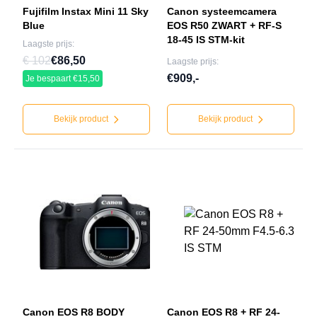
Fujifilm Instax Mini 11 Sky
Canon systeemcamera
Blue
EOS R50 ZWART + RF-S
18-45 IS STM-kit
Laagste prijs:
€ 102
€86,50
Laagste prijs:
€909,-
Je bespaart €15,50
Bekijk product
Bekijk product
Canon EOS R8 BODY
Canon EOS R8 + RF 24-