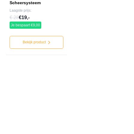
Scheersysteem
Laagste prijs:
€ 28
€19,-
Je bespaart €9,00
Bekijk product