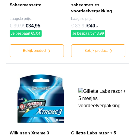
Scheercassette
scheermesjes
voordeelverpakking
Laagste prijs:
Laagste prijs:
€ 39.99
€34,95
€ 83.99
€40,-
Je bespaart €5,04
Je bespaart €43,99
Bekijk product
Bekijk product
Wilkinson Xtreme 3
Gillette Labs razor + 5