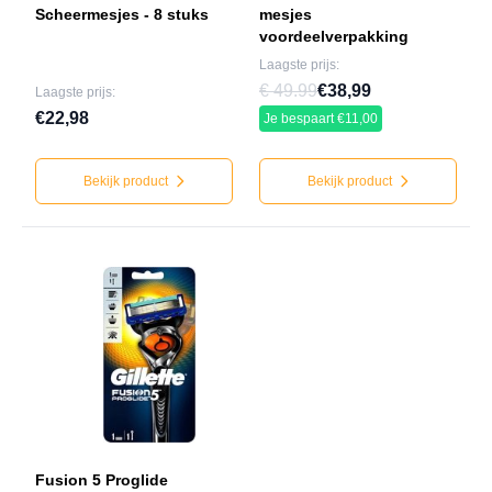
Scheermesjes - 8 stuks
mesjes
voordeelverpakking
Laagste prijs:
€ 49.99
€38,99
Laagste prijs:
€22,98
Je bespaart €11,00
Bekijk product
Bekijk product
Fusion 5 Proglide