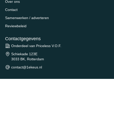
Over ons
Contact
Samenwerken / adverteren
Reviewbeleid
Contactgegevens
Onderdeel van Priceless V.O.F.
Schiekade 123E
3033 BK, Rotterdam
contact@1ekeus.nl
Wat is 1eKeus?
1eKeus
helpt duizenden consumenten per dag bij het vinden
van de beste aanbiedingen en de laagste prijzen.
1eKeus
is volledig onafhankelijk en gratis te gebruiken. Onze
visie is om het startpunt te zijn voor iedereen die op zoek is naar
een goede aanbieding.