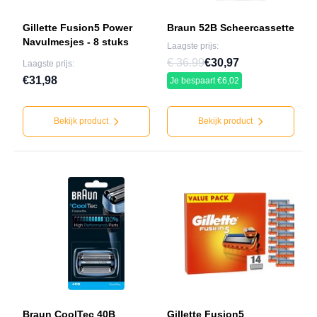
Gillette Fusion5 Power
Braun 52B Scheercassette
Navulmesjes - 8 stuks
Laagste prijs:
€ 36.99
€30,97
Laagste prijs:
€31,98
Je bespaart €6,02
Bekijk product
Bekijk product
Braun CoolTec 40B
Gillette Fusion5