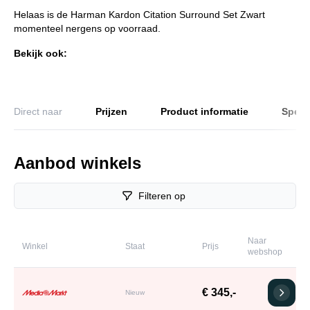
Helaas is de Harman Kardon Citation Surround Set Zwart
momenteel nergens op voorraad.
Bekijk ook:
Direct naar
Prijzen
Product informatie
Specif
Aanbod winkels
Filteren op
Naar
Winkel
Staat
Prijs
webshop
€ 345,-
Nieuw