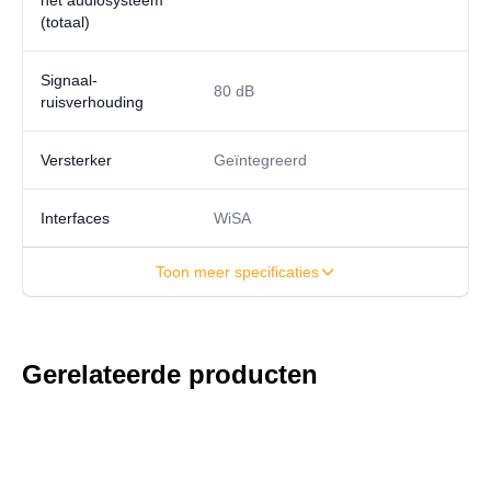
het audiosysteem
(totaal)
Signaal-
80 dB
ruisverhouding
Versterker
Geïntegreerd
Interfaces
WiSA
Toon meer specificaties
Gerelateerde producten