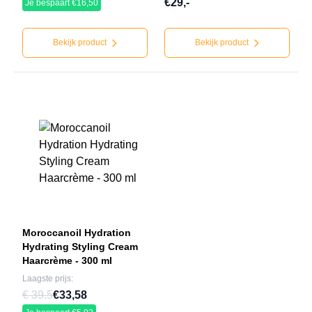
€29,-
Je bespaart €16,50
Bekijk product
Bekijk product
Moroccanoil Hydration
Hydrating Styling Cream
Haarcrème - 300 ml
Laagste prijs:
€ 39.5
€33,58