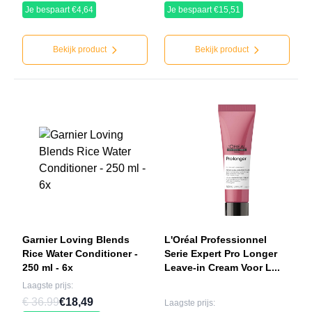
Je bespaart €4,64
Je bespaart €15,51
Bekijk product
Bekijk product
Garnier Loving Blends
L'Oréal Professionnel
Rice Water Conditioner -
Serie Expert Pro Longer
250 ml - 6x
Leave-in Cream Voor L...
Laagste prijs:
€ 36.99
€18,49
Laagste prijs: