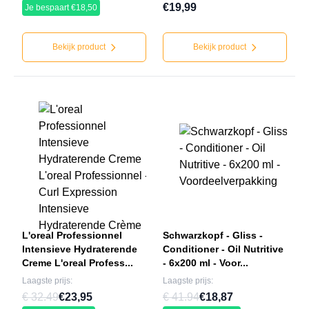
€19,99
Je bespaart €18,50
Bekijk product
Bekijk product
L'oreal Professionnel
Schwarzkopf - Gliss -
Intensieve Hydraterende
Conditioner - Oil Nutritive
Creme L'oreal Profess...
- 6x200 ml - Voor...
Laagste prijs:
Laagste prijs:
€ 32.49
€23,95
€ 41.94
€18,87