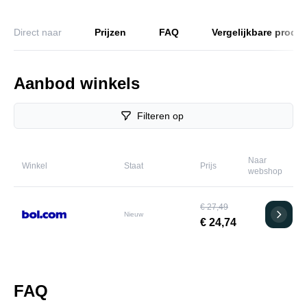
Direct naar
Prijzen
FAQ
Vergelijkbare produ
Aanbod winkels
Filteren op
Naar
Winkel
Staat
Prijs
webshop
€ 27,49
Nieuw
€ 24,74
FAQ