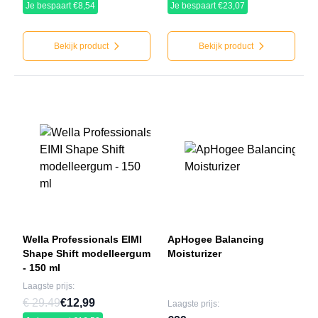
Je bespaart €8,54
Je bespaart €23,07
Bekijk product
Bekijk product
Wella Professionals EIMI
ApHogee Balancing
Shape Shift modelleergum
Moisturizer
- 150 ml
Laagste prijs:
€ 29.49
€12,99
Laagste prijs: