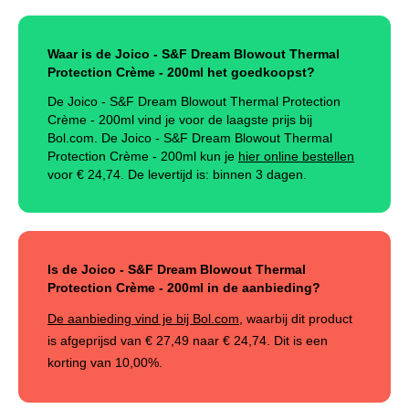
Waar is de Joico - S&F Dream Blowout Thermal
Protection Crème - 200ml het goedkoopst?
De Joico - S&F Dream Blowout Thermal Protection
Crème - 200ml vind je voor de laagste prijs bij
Bol.com. De Joico - S&F Dream Blowout Thermal
Protection Crème - 200ml kun je
hier online bestellen
voor €
24,74
.
De levertijd is: binnen 3 dagen.
Is de Joico - S&F Dream Blowout Thermal
Protection Crème - 200ml in de aanbieding?
De aanbieding vind je bij Bol.com
, waarbij dit product
is afgeprijsd van
€ 27,49
naar
€ 24,74
. Dit is een
korting van
10,00%
.