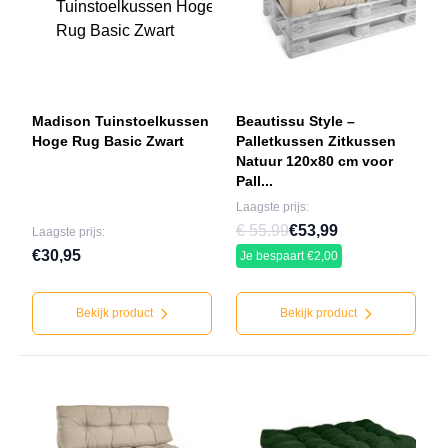
Madison Tuinstoelkussen
Beautissu Style –
Hoge Rug Basic Zwart
Palletkussen Zitkussen
Natuur 120x80 cm voor
Pall...
Laagste prijs:
€ 55.99
€53,99
Laagste prijs:
€30,95
Je bespaart €2,00
Bekijk product
Bekijk product