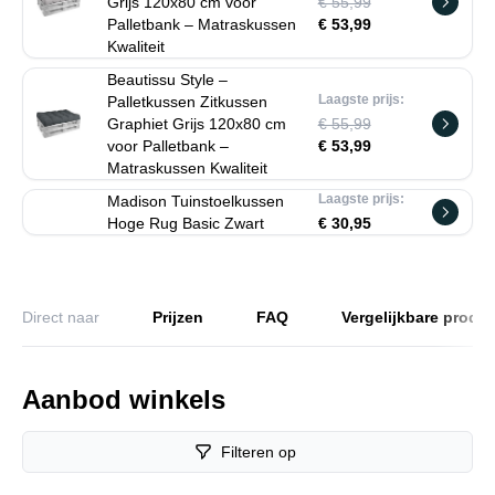
Grijs 120x80 cm voor
€ 55,99
Palletbank – Matraskussen
€ 53,99
Kwaliteit
Beautissu Style –
Laagste prijs:
Palletkussen Zitkussen
Graphiet Grijs 120x80 cm
€ 55,99
voor Palletbank –
€ 53,99
Matraskussen Kwaliteit
Laagste prijs:
Madison Tuinstoelkussen
Hoge Rug Basic Zwart
€ 30,95
Direct naar
Prijzen
FAQ
Vergelijkbare produ
Aanbod winkels
Filteren op