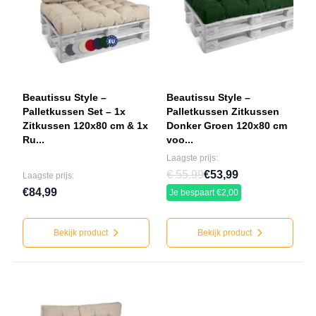
Beautissu Style –
Beautissu Style –
Palletkussen Set – 1x
Palletkussen Zitkussen
Zitkussen 120x80 cm & 1x
Donker Groen 120x80 cm
Ru...
voo...
Laagste prijs:
€ 55.99
€53,99
Laagste prijs:
€84,99
Je bespaart €2,00
Bekijk product
Bekijk product