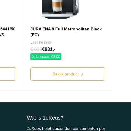
P5441/50
JURA ENA 8 Full Metropolitan Black
VS
(EC)
Laagste prijs:
€ 939
€931,-
Je bespaart €8,00
Bekijk product
Wat is 1eKeus?
1eKeus
helpt duizenden consumenten per