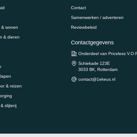
uid
Contact
Samenwerken / adverteren
 & wonen
Reviewbeleid
en & dieren
Contactgegevens
Onderdeel van Priceless V.O.F
Schiekade 123E
o
3033 BK, Rotterdam
slapen
contact@1ekeus.nl
oor & reizen
orging
 slijterij