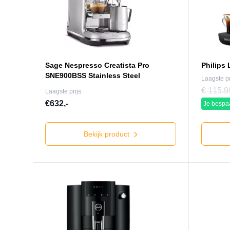
Sage Nespresso Creatista Pro
Philips
SNE900BSS Stainless Steel
Laagste pr
€ 115.9
Laagste prijs:
€632,-
Je bespaa
Bekijk product