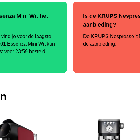
enza Mini Wit het
Is de KRUPS Nespres
aanbieding?
nd je voor de laagste
De KRUPS Nespresso XN11
01 Essenza Mini Wit kun
de aanbieding.
is: voor 23:59 besteld,
en