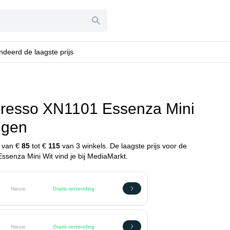
deerd de laagste prijs
esso XN1101 Essenza Mini
ngen
n van €
85
tot €
115
van 3 winkels. De laagste prijs voor de
enza Mini Wit vind je bij MediaMarkt.
Nieuw
Gratis verzending
Nieuw
Gratis verzending