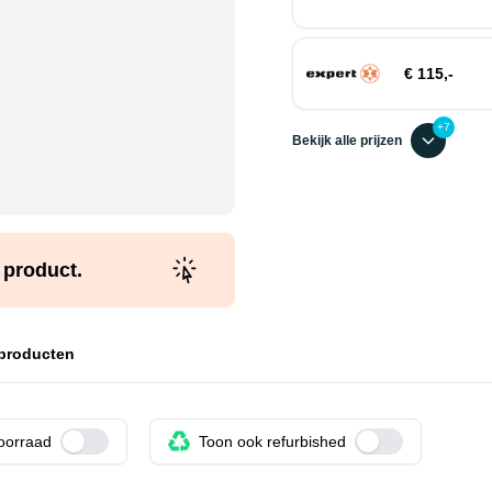
€ 115,-
+7
Bekijk alle prijzen
t product.
 producten
voorraad
Use setting
Toon ook refurbished
Use setting