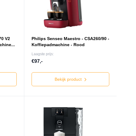
70 V2
Philips Senseo Maestro - CSA260/90 -
hine...
Koffiepadmachine - Rood
Laagste prijs:
€97,-
Bekijk product