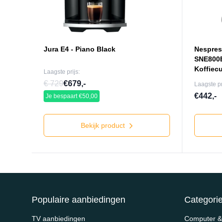
Jura E4 - Piano Black
Nespres
SNE800
Koffiec
Laagste prijs:
€ 729
€679,-
Laagste pr
€442,-
Je bespaart €50,00
Bekijk product
Populaire aanbiedingen
Categori
TV aanbiedingen
Computer & 