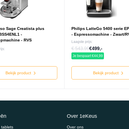
so Sage Creatista plus
Philips LatteGo 5400 serie E
BSS4ENL1 -
- Espressomachine - Zwart/R
upmachine - RVS
Laagste prijs:
€ 543.99
€499,-
ijs:
Je bespaart €44,99
Bekijk product
Bekijk product
eēn
Over 1eKeus
tablets
Over ons