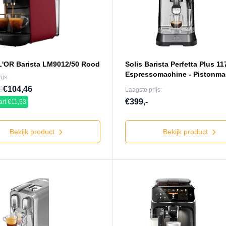
 L'OR Barista LM9012/50 Rood
Solis Barista Perfetta Plus 11
Espressomachine - Pistonmac
ijs:
9
€104,46
Laagste prijs:
€399,-
rt €11,53
Bekijk product
Bekijk product