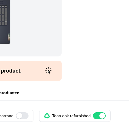
t product.
 producten
voorraad
Use setting
Toon ook refurbished
Use setting