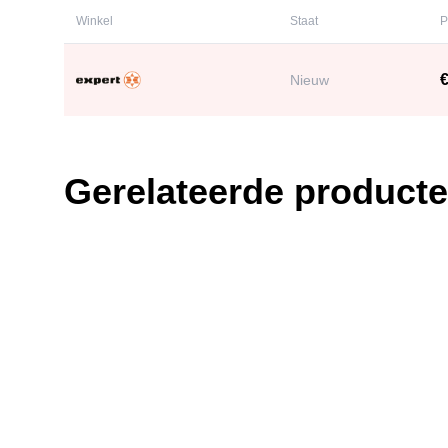
Winkel
Staat
P
€
Nieuw
Gerelateerde product