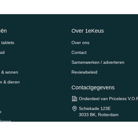
eēn
Over 1eKeus
tablets
Over ons
uid
Contact
Samenwerken / adverteren
 & wonen
Reviewbeleid
en & dieren
Contactgegevens
Onderdeel van Priceless V.O.F
Schiekade 123E
o
3033 BK, Rotterdam
slapen
contact@1ekeus.nl
oor & reizen