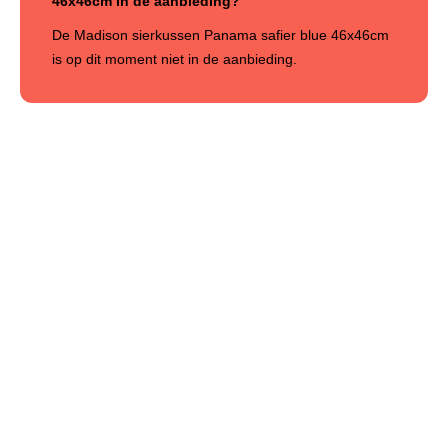
46x46cm in de aanbieding?
De Madison sierkussen Panama safier blue 46x46cm
is op dit moment niet in de aanbieding.