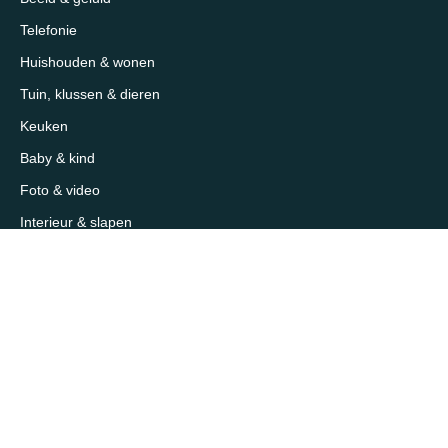
Telefonie
Huishouden & wonen
Tuin, klussen & dieren
Keuken
Baby & kind
Foto & video
Interieur & slapen
Sport, outdoor & reizen
Mooi & verzorging
Supermarkt & slijterij
Sitemap
Over 1eKeus
Over ons