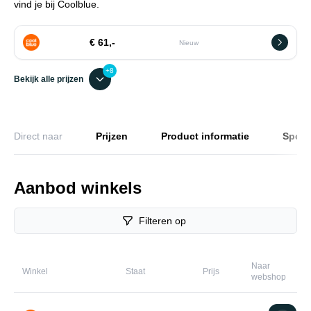
vind je bij Coolblue.
€ 61,-
Nieuw
+8
Bekijk alle prijzen
Direct naar
Prijzen
Product informatie
Specif
Aanbod winkels
Filteren op
Naar
Winkel
Staat
Prijs
webshop