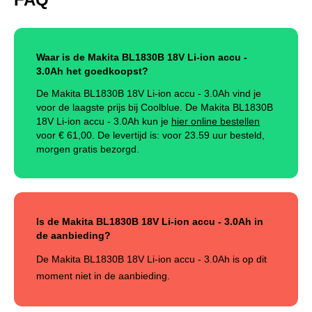
Waar is de Makita BL1830B 18V Li-ion accu -
3.0Ah het goedkoopst?
De Makita BL1830B 18V Li-ion accu - 3.0Ah vind je
voor de laagste prijs bij Coolblue. De Makita BL1830B
18V Li-ion accu - 3.0Ah kun je
hier online bestellen
voor €
61,00
.
De levertijd is: voor 23.59 uur besteld,
morgen gratis bezorgd.
Is de Makita BL1830B 18V Li-ion accu - 3.0Ah in
de aanbieding?
De Makita BL1830B 18V Li-ion accu - 3.0Ah is op dit
moment niet in de aanbieding.