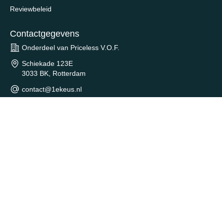
Reviewbeleid
Contactgegevens
Onderdeel van Priceless V.O.F.
Schiekade 123E
3033 BK, Rotterdam
contact@1ekeus.nl
Wat is 1eKeus?
1eKeus
helpt duizenden consumenten per dag bij het vinden
van de beste aanbiedingen en de laagste prijzen.
1eKeus
is volledig onafhankelijk en gratis te gebruiken. Onze
visie is om het startpunt te zijn voor iedereen die op zoek is naar
een goede aanbieding.
© 2026 All Rights Reserved - 1eKeus -
Sitemap
- KVK: 77770587