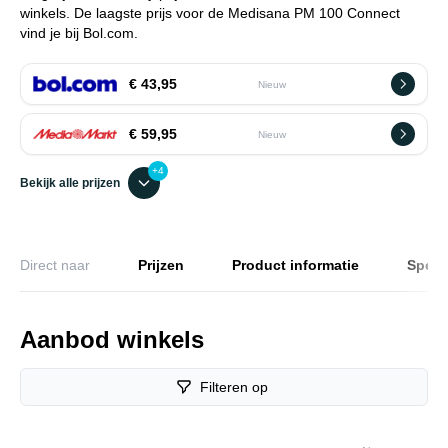
winkels. De laagste prijs voor de Medisana PM 100 Connect
vind je bij Bol.com.
€ 43,95
Nieuw
€ 59,95
Nieuw
+4
Bekijk alle prijzen
Direct naar
Prijzen
Product informatie
Specif
Aanbod winkels
Filteren op