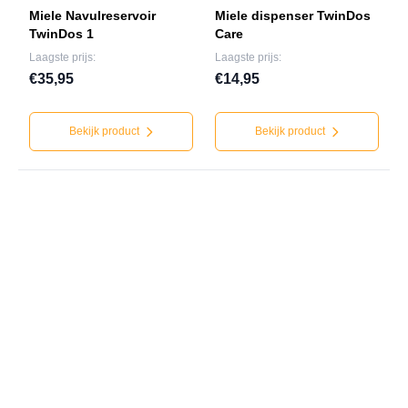
Miele Navulreservoir
Miele dispenser TwinDos
TwinDos 1
Care
Laagste prijs:
Laagste prijs:
€35,95
€14,95
Bekijk product
Bekijk product