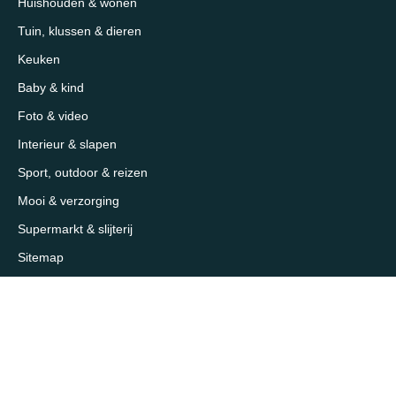
Huishouden & wonen
Tuin, klussen & dieren
Keuken
Baby & kind
Foto & video
Interieur & slapen
Sport, outdoor & reizen
Mooi & verzorging
Supermarkt & slijterij
Sitemap
Over 1eKeus
Over ons
Contact
Samenwerken / adverteren