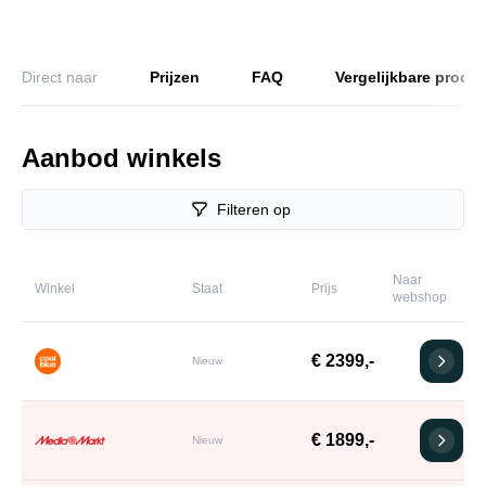
Direct naar
Prijzen
FAQ
Vergelijkbare produ
Aanbod winkels
Filteren op
Naar
Winkel
Staat
Prijs
webshop
€ 2399,-
Nieuw
€ 1899,-
Nieuw