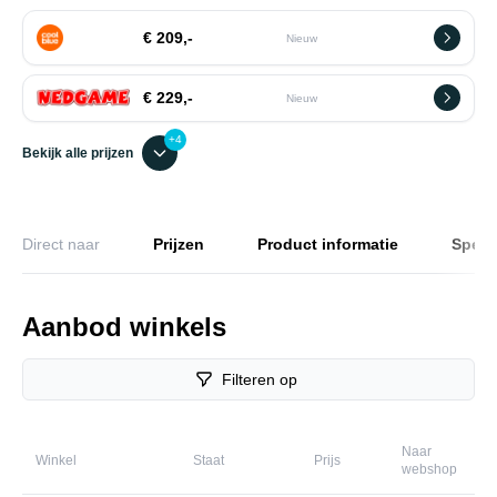
€ 209,-
Nieuw
€ 229,-
Nieuw
+4
Bekijk alle prijzen
Direct naar
Prijzen
Product informatie
Specif
Aanbod winkels
Filteren op
Naar
Winkel
Staat
Prijs
webshop