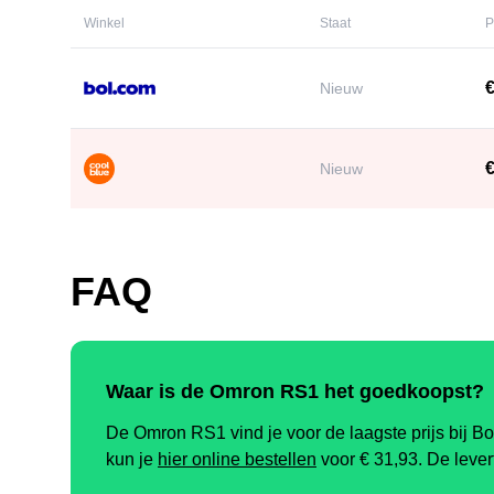
Winkel
Staat
P
€
Nieuw
€
Nieuw
FAQ
Waar is de Omron RS1 het goedkoopst?
De Omron RS1 vind je voor de laagste prijs bij 
kun je
hier online bestellen
voor €
31,93
.
De lever