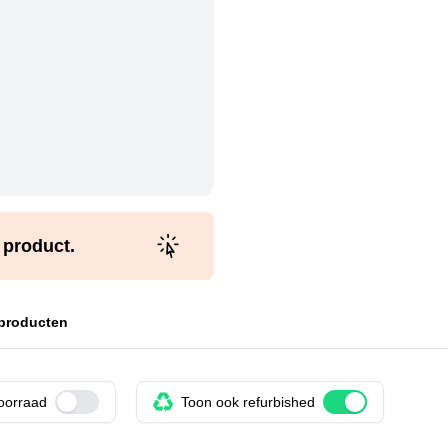
t product.
 producten
voorraad
Use setting
Toon ook refurbished
Use setting