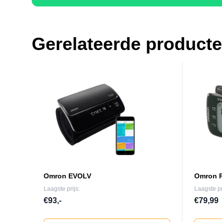
Gerelateerde product
Omron EVOLV
Omron RS
Laagste prijs:
Laagste pr
€93,-
€79,99