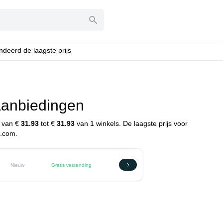
deerd de laagste prijs
anbiedingen
n van €
31.93
tot €
31.93
van 1 winkels. De laagste prijs voor
l.com.
Nieuw
Gratis verzending