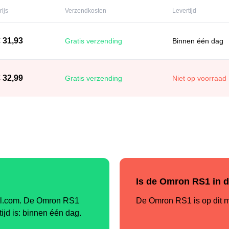
rijs
Verzendkosten
Levertijd
 31,93
Gratis verzending
Binnen één dag
 32,99
Gratis verzending
Niet op voorraad
Is de Omron RS1 in 
Bol.com. De Omron RS1
De Omron RS1 is op dit m
tijd is: binnen één dag.