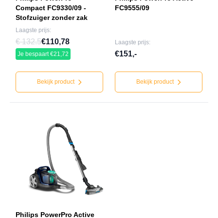
Compact FC9330/09 -
FC9555/09
Stofzuiger zonder zak
Laagste prijs:
€ 132.5
€110,78
Laagste prijs:
€151,-
Je bespaart €21,72
Bekijk product
Bekijk product
Philips PowerPro Active