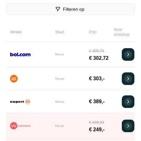
Filteren op
Naar
Winkel
Staat
Prijs
webshop
€ 305,78
Nieuw
€ 302,72
€ 303,-
Nieuw
€ 389,-
Nieuw
€ 399,99
Nieuw
€ 249,-