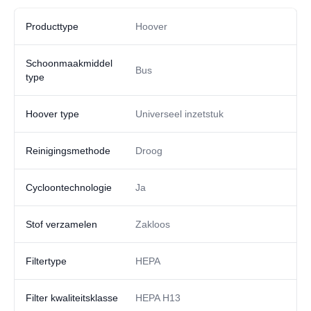
Producttype
Hoover
Schoonmaakmiddel
Bus
type
Hoover type
Universeel inzetstuk
Reinigingsmethode
Droog
Cycloontechnologie
Ja
Stof verzamelen
Zakloos
Filtertype
HEPA
Filter kwaliteitsklasse
HEPA H13