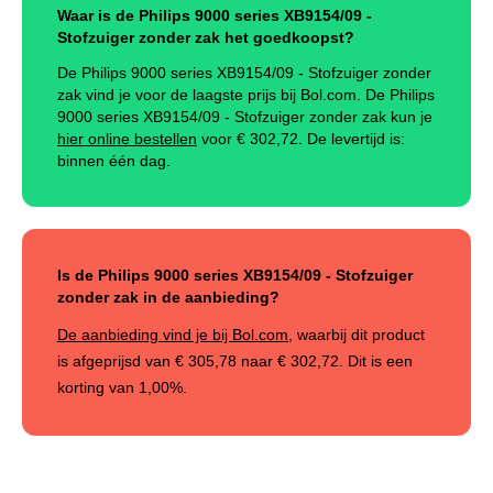
Waar is de Philips 9000 series XB9154/09 -
Stofzuiger zonder zak het goedkoopst?
De Philips 9000 series XB9154/09 - Stofzuiger zonder
zak vind je voor de laagste prijs bij Bol.com. De Philips
9000 series XB9154/09 - Stofzuiger zonder zak kun je
hier online bestellen
voor €
302,72
.
De levertijd is:
binnen één dag.
Is de Philips 9000 series XB9154/09 - Stofzuiger
zonder zak in de aanbieding?
De aanbieding vind je bij Bol.com
, waarbij dit product
is afgeprijsd van
€ 305,78
naar
€ 302,72
. Dit is een
korting van
1,00%
.