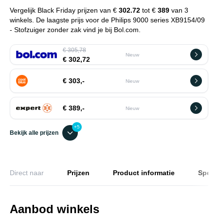
Vergelijk Black Friday prijzen van €
302.72
tot €
389
van 3
winkels. De laagste prijs voor de Philips 9000 series XB9154/09
- Stofzuiger zonder zak vind je bij Bol.com.
€ 305,78
Nieuw
€ 302,72
€ 303,-
Nieuw
€ 389,-
Nieuw
+5
Bekijk alle prijzen
Direct naar
Prijzen
Product informatie
Specif
Aanbod winkels