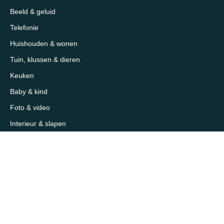
Beeld & geluid
Telefonie
Huishouden & wonen
Tuin, klussen & dieren
Keuken
Baby & kind
Foto & video
Interieur & slapen
Sport, outdoor & reizen
Mooi & verzorging
Supermarkt & slijterij
Sitemap
Over 1eKeus