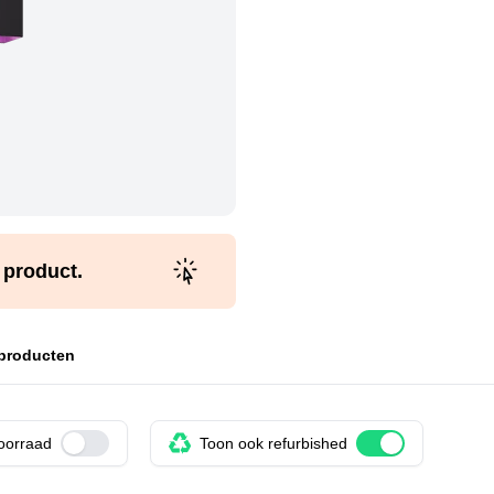
t product.
 producten
voorraad
Use setting
Toon ook refurbished
Use setting