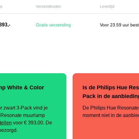
js
Verzendkosten
Levertijd
393,-
Gratis verzending
Voor 23.59 uur best
mp White & Color
Is de Philips Hue Re
Pack in de aanbiedin
 zwart 3-Pack vind je
De Philips Hue Resonate 
ue Resonate muurlamp
moment niet in de aanbie
tellen
voor €
393,00
.
De
 bezorgd.