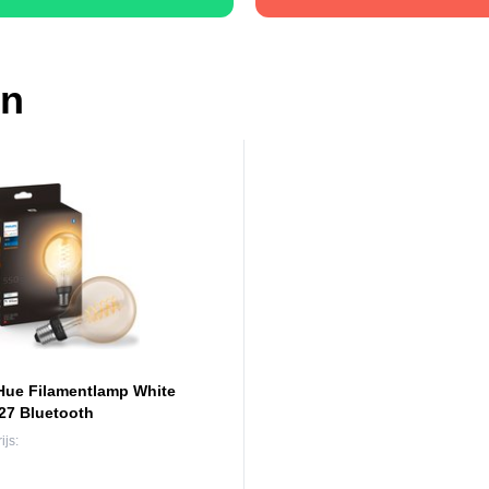
en
 Hue Filamentlamp White
27 Bluetooth
ijs: