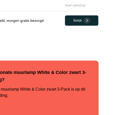
Naar webshop
eld, morgen gratis bezorgd
Bekijk
sonate muurlamp White & Color zwart 3-
g?
muurlamp White & Color zwart 3-Pack is op dit
ding.