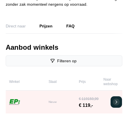
zonder zak momenteel nergens op voorraad.
Direct naar
Prijzen
FAQ
Aanbod winkels
Filteren op
Naar
Winkel
Staat
Prijs
webshop
€ 119159,99
Nieuw
€ 119,-