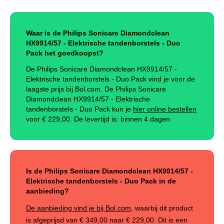
Waar is de Philips Sonicare Diamondclean
HX9914/57 - Elektrische tandenborstels - Duo
Pack het goedkoopst?
De Philips Sonicare Diamondclean HX9914/57 -
Elektrische tandenborstels - Duo Pack vind je voor de
laagste prijs bij Bol.com. De Philips Sonicare
Diamondclean HX9914/57 - Elektrische
tandenborstels - Duo Pack kun je
hier online bestellen
voor €
229,00
.
De levertijd is: binnen 4 dagen.
Is de Philips Sonicare Diamondclean HX9914/57 -
Elektrische tandenborstels - Duo Pack in de
aanbieding?
De aanbieding vind je bij Bol.com
, waarbij dit product
is afgeprijsd van
€ 349,00
naar
€ 229,00
. Dit is een