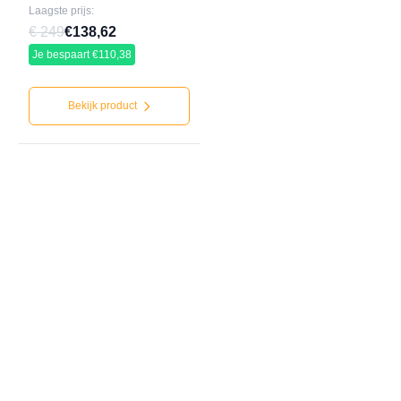
Laagste prijs:
€ 249
€138,62
Je bespaart €110,38
Bekijk product