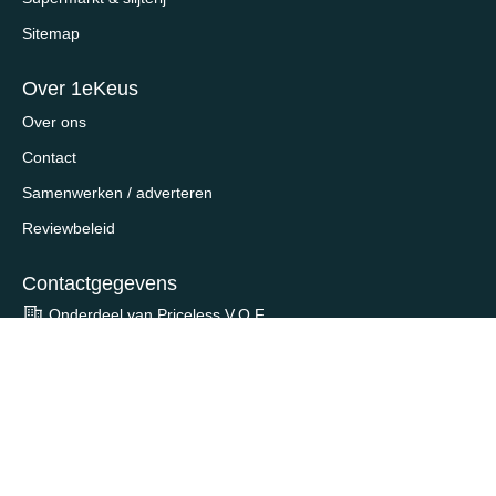
Sitemap
Over 1eKeus
Over ons
Contact
Samenwerken / adverteren
Reviewbeleid
Contactgegevens
Onderdeel van Priceless V.O.F.
Schiekade 123E
3033 BK, Rotterdam
contact@1ekeus.nl
Wat is 1eKeus?