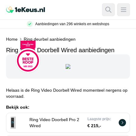
Open Searc
Open
anbiedingen van 296 winkels en webshops
Home
Ring deurbel aanbiedingen
Ring Video Doorbell Wired aanbiedingen
Helaas is de Ring Video Doorbell Wired momenteel nergens op
voorraad.
Bekijk ook:
Laagste prijs:
Ring Video Doorbell Pro 2
Wired
€ 215,-