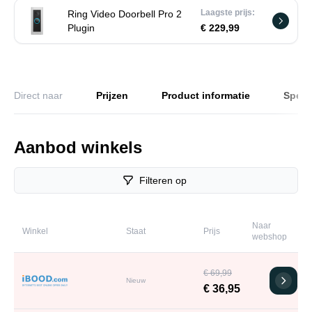
Laagste prijs:
Ring Video Doorbell Pro 2
Plugin
€ 229,99
Direct naar
Prijzen
Product informatie
Specif
Aanbod winkels
Filteren op
Naar
Winkel
Staat
Prijs
webshop
€ 69,99
Nieuw
€ 36,95