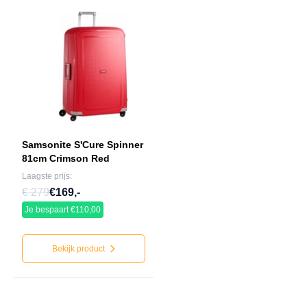
Samsonite S'Cure Spinner
81cm Crimson Red
Laagste prijs:
€ 279
€169,-
Je bespaart €110,00
Bekijk product