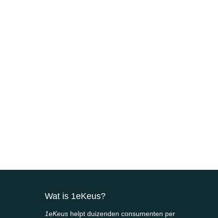
Wat is 1eKeus?
1eKeus
helpt duizenden consumenten per