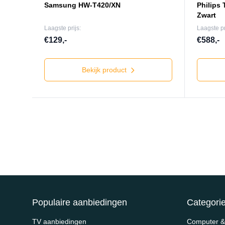
Samsung HW-T420/XN
Philips
Zwart
Laagste prijs:
Laagste pr
€129,-
€588,-
Bekijk product
Populaire aanbiedingen
Categori
TV aanbiedingen
Computer & 