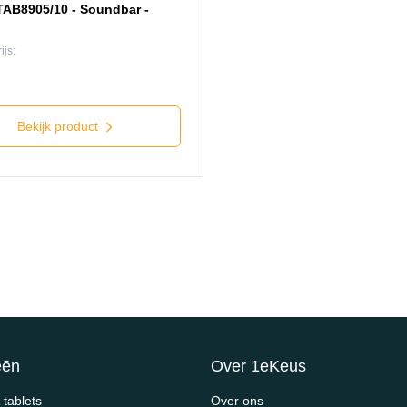
 TAB8905/10 - Soundbar -
ijs:
Bekijk product
eēn
Over 1eKeus
tablets
Over ons