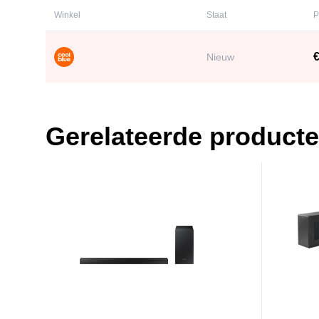
Winkel
Staat
P
€
Nieuw
Gerelateerde product