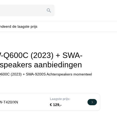
deerd de laagste prijs
-Q600C (2023) + SWA-
speakers aanbiedingen
Q600C (2023) + SWA-9200S Achterspeakers momenteel
Laagste prijs:
W-T420/XN
€ 129,-