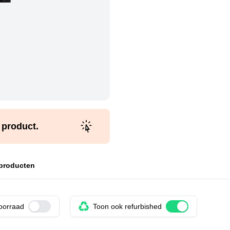
t product.
 producten
voorraad
Use setting
Toon ook refurbished
Use setting