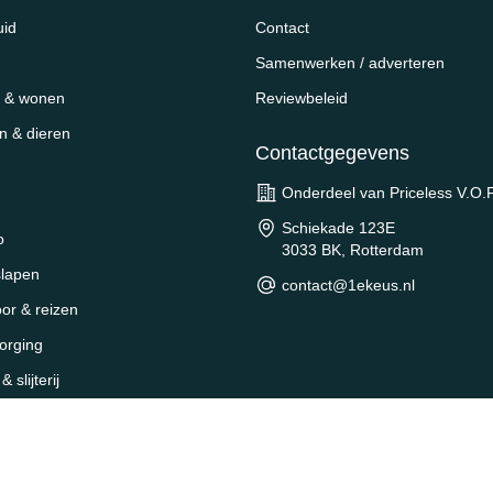
uid
Contact
Samenwerken / adverteren
 & wonen
Reviewbeleid
en & dieren
Contactgegevens
Onderdeel van Priceless V.O.F
Schiekade 123E
o
3033 BK, Rotterdam
slapen
contact@1ekeus.nl
oor & reizen
orging
 slijterij