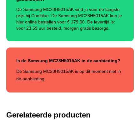
De Samsung MC28H5015AK vind je voor de laagste
prijs bij Coolblue. De Samsung MC28H5015AK kun je
hier online bestellen
voor €
179,00
.
De levertijd is:
voor 23.59 uur besteld, morgen gratis bezorgd.
Is de Samsung MC28H5015AK in de aanbieding?
De Samsung MC28H5015AK is op dit moment niet in
de aanbieding.
Gerelateerde producten