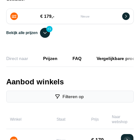
€ 179,-
Nieuw
+1
Bekijk alle prijzen
Direct naar
Prijzen
FAQ
Vergelijkbare produ
Aanbod winkels
Filteren op
Naar
Winkel
Staat
Prijs
webshop