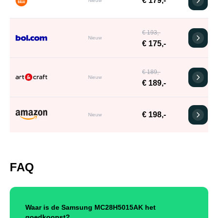
€ 179,-
Nieuw
€ 193,-
Nieuw
€ 175,-
€ 189,-
Nieuw
€ 189,-
€ 198,-
Nieuw
FAQ
Waar is de Samsung MC28H5015AK het
goedkoopst?