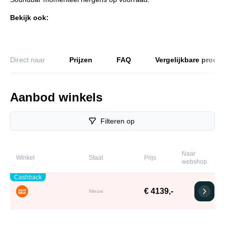
Bekijk ook:
Direct naar
Prijzen
FAQ
Vergelijkbare produ
Aanbod winkels
Filteren op
Naar
Winkel
Staat
Prijs
webshop
Cashback
€ 4139,-
Nieuw