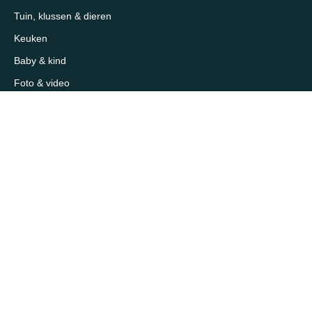
Tuin, klussen & dieren
Keuken
Baby & kind
Foto & video
Interieur & slapen
Sport, outdoor & reizen
Mooi & verzorging
Supermarkt & slijterij
Sitemap
Over 1eKeus
Over ons
Contact
Samenwerken / adverteren