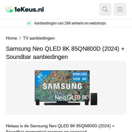
Open Searc
Open
Aanbiedingen van 296 winkels en webshops
Home
TV aanbiedingen
Samsung Neo QLED 8K 85QN800D (2024) +
Soundbar aanbiedingen
Helaas is de Samsung Neo QLED 8K 85QN800D (2024) +
Soundbar momenteel nergens op voorraad.