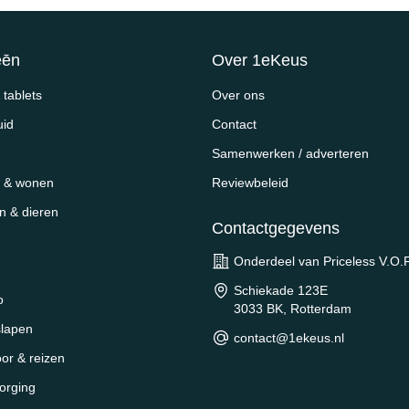
eēn
Over 1eKeus
tablets
Over ons
uid
Contact
Samenwerken / adverteren
 & wonen
Reviewbeleid
en & dieren
Contactgegevens
Onderdeel van Priceless V.O.F
Schiekade 123E
o
3033 BK, Rotterdam
slapen
contact@1ekeus.nl
oor & reizen
orging