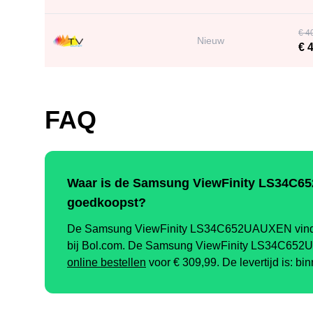
€ 4
Nieuw
€ 4
FAQ
Waar is de Samsung ViewFinity LS34C6
goedkoopst?
De Samsung ViewFinity LS34C652UAUXEN vind je
bij Bol.com. De Samsung ViewFinity LS34C65
online bestellen
voor €
309,99
.
De levertijd is: b