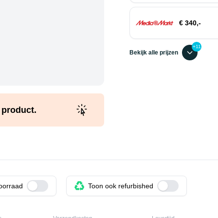
€ 340,-
+11
Bekijk alle prijzen
t product.
voorraad
Use setting
Toon ook refurbished
Use setting