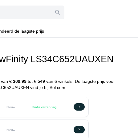
deerd de laagste prijs
ewFinity LS34C652UAUXEN
n
n van €
309.99
tot €
549
van 6 winkels. De laagste prijs voor
C652UAUXEN vind je bij Bol.com.
Nieuw
Gratis verzending
Nieuw