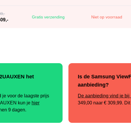
09,-
Gratis verzending
Niet op voorraad
09,-
52UAUXEN het
Is de Samsung View
aanbieding?
 voor de laagste prijs
De aanbieding vind je bij
2UAUXEN kun je
hier
349,00
naar
€ 309,99
. Di
innen 9 dagen.