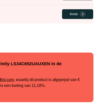
Bekijk
Finity LS34C652UAUXEN in de
 Bol.com
, waarbij dit product is afgeprijsd van
€
t is een korting van
11,18%
.