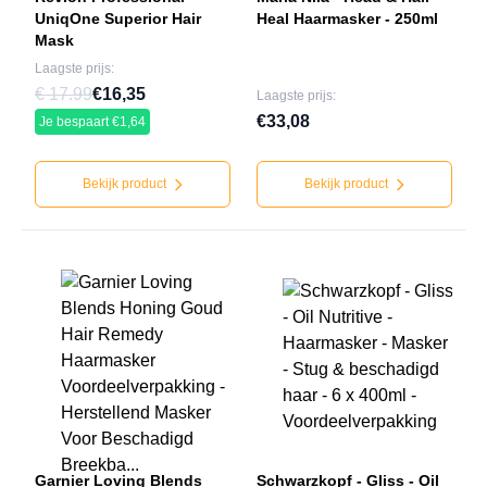
UniqOne Superior Hair
Heal Haarmasker - 250ml
Mask
Laagste prijs:
€ 17.99
€16,35
Laagste prijs:
€33,08
Je bespaart €1,64
Bekijk product
Bekijk product
Garnier Loving Blends
Schwarzkopf - Gliss - Oil