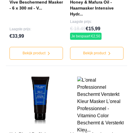
Vive Beschermend Masker
Honey & Mafura Oil -
- 6 x 300 ml - V...
Haarmasker Intensive
Hydr...
Laagste prijs:
€ 18.49
€15,99
Laagste prijs:
€33,99
Je bespaart €2,50
Bekijk product
Bekijk product