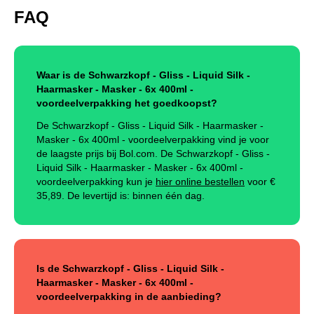
FAQ
Waar is de Schwarzkopf - Gliss - Liquid Silk -
Haarmasker - Masker - 6x 400ml -
voordeelverpakking het goedkoopst?
De Schwarzkopf - Gliss - Liquid Silk - Haarmasker -
Masker - 6x 400ml - voordeelverpakking vind je voor
de laagste prijs bij Bol.com. De Schwarzkopf - Gliss -
Liquid Silk - Haarmasker - Masker - 6x 400ml -
voordeelverpakking kun je
hier online bestellen
voor €
35,89
.
De levertijd is: binnen één dag.
Is de Schwarzkopf - Gliss - Liquid Silk -
Haarmasker - Masker - 6x 400ml -
voordeelverpakking in de aanbieding?