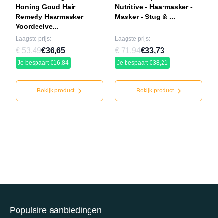
Honing Goud Hair
Nutritive - Haarmasker -
Remedy Haarmasker
Masker - Stug & ...
Voordeelve...
Laagste prijs:
Laagste prijs:
€ 53.49
€36,65
€ 71.94
€33,73
Je bespaart €16,84
Je bespaart €38,21
Bekijk product
Bekijk product
Populaire aanbiedingen