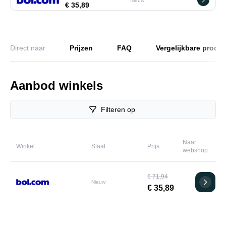
Nieuw
€ 35,89
Direct naar
Prijzen
FAQ
Vergelijkbare produ
Aanbod winkels
Filteren op
Naar
Winkel
Staat
Prijs
webshop
€ 71,94
Nieuw
€ 35,89