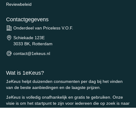
Reviewbeleid
Contactgegevens
Onderdeel van Priceless V.O.F.
Schiekade 123E
3033 BK, Rotterdam
contact@1ekeus.nl
Wat is 1eKeus?
1eKeus
helpt duizenden consumenten per dag bij het vinden
van de beste aanbiedingen en de laagste prijzen.
1eKeus
is volledig onafhankelijk en gratis te gebruiken. Onze
visie is om het startpunt te zijn voor iedereen die op zoek is naar
een goede aanbieding.
© 2026 All Rights Reserved - 1eKeus -
Sitemap
- KVK: 77770587
Alle 1eKeus in één overzicht waardoor je nooit meer teveel betaalt!