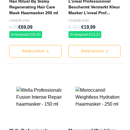
Hair Rituel By Sisley
L'oreal Professionnel
Regenerating Hair Care
Beschermt Versterkt Kleur
Mask Haarmasker 200 ml
Masker L'oreal Prof...
Laagste prijs:
Laagste prijs:
€ 95
€69,09
€ 33.2
€19,99
Je bespaart €25,91
Je bespaart €13,21
Bekijk product
Bekijk product